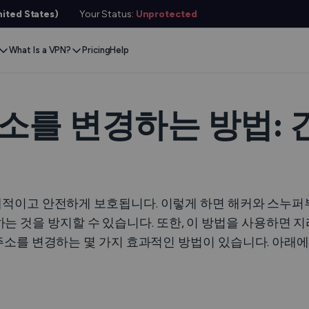
ited States)
Your Status:
Unprotected
What Is a VPN?
Pricing
Help
Remove Blocks
Gaming
Protect Your Data
Extension
Browse Safely
ervers
스트림 콘텐츠
Xbox
Internet Privacy
Chrome
Online Security
e VPN
P 주소를 변경하는 방법
VPN for Gaming
PlayStation
Anonymous IP
Firefox
VPN Encryption
g VPN
Stream Media
Conceal Identity
Edge
What Is My IP?
witch
Stream Music
Prevent Tracking
DNS 누출 테스트
ard
비공개적이고 안전하게 보호됩니다. 이렇게 하면 해커와 스누퍼
VPN for Netflix
Save Money
Hide Your IP
e SMS
는 것을 방지할 수 있습니다. 또한, 이 방법을 사용하면 
IP 주소를 변경하는 몇 가지 효과적인 방법이 있습니다. 아
VPN for ChatGPT
익명 이메일
링크 체커
Features
파일 검사기
 서비스용
서비스 상태 확인기
l Features