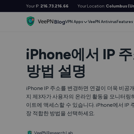
Your IP:
216.73.216.66
Your Location:
Columbus (Un
Blog
VPN Apps
VeePN Antivirus
Features
Desktop / Mobile
Devises
VPN S
Windows
Smart TV
Doubl
iPhone에서 I
MacOS
Fire TV
No Lo
방법 설명
Linux
Android TV
Kill S
iOS
Apple TV
NetGu
iPhone IP 주소를 변경하면 연결이 더욱 
Android
Router
Onlin
지 제3자가 사용자의 온라인 활동을 모니터링하
이트에 액세스할 수 있습니다. iPhone에서 
Extra 
See All Apps
장 적합한 방법을 선택하세요.
VPN
VeePN Research Lab
See Al