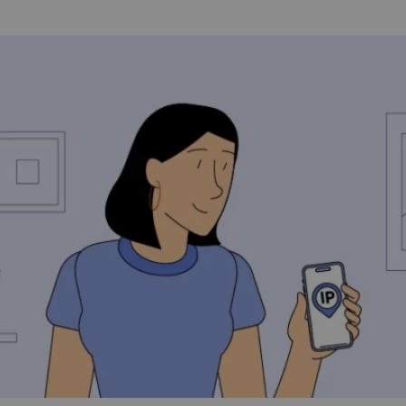
How Does a VPN Work?