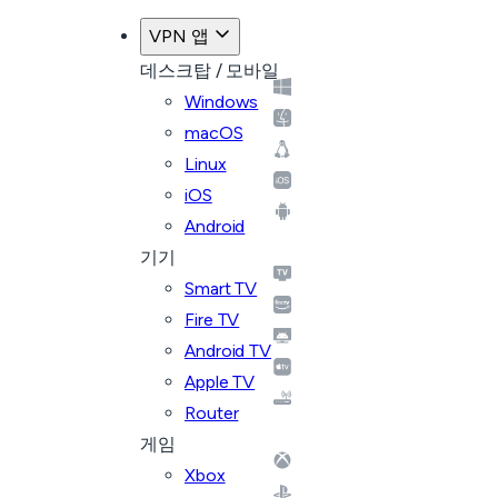
VPN 앱
데스크탑 / 모바일
Windows
macOS
Linux
iOS
Android
기기
Smart TV
Fire TV
Android TV
Apple TV
Router
게임
Xbox