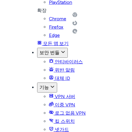
PlayStation
확장
Chrome
Firefox
Edge
모든 앱 보기
보안 번들
안티바이러스
위반 알림
대체 ID
기능
VPN 서버
이중 VPN
로그 없음 VPN
킬 스위치
넷가드