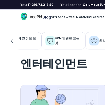
Your IP:
216.73.217.59
Your Location:
Columbus (Un
Blog
VPN Apps
VeePN Antivirus
Features
Desktop / Mobile
Devises
VPN S
Windows
Smart TV
Doubl
디지털 개인 정보 보
VPN에 관한 모든
빅 
호
것
MacOS
Fire TV
No Lo
Linux
Android TV
Kill S
엔터테인먼트
iOS
Apple TV
NetGu
Android
Router
Onlin
Extra 
See All Apps
VPN
See Al