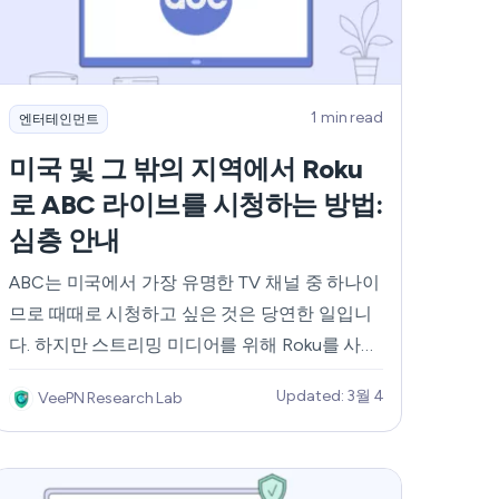
Nederlands
Polski
1 min read
엔터테인먼트
Português
미국 및 그 밖의 지역에서 Roku
Türkçe
로 ABC 라이브를 시청하는 방법:
심층 안내
简体中文
ABC는 미국에서 가장 유명한 TV 채널 중 하나이
ไทย
므로 때때로 시청하고 싶은 것은 당연한 일입니
다. 하지만 스트리밍 미디어를 위해 Roku를 사용
Tiếng Việt
하는 경우, 기기에서 ABC 채널에 액세스할 수 있
Updated: 3월 4
VeePN Research Lab
는지 궁금하실 수 있습니다. 대답은 '예'입니다.
Čeština
물론 가능합니다! 이 글에서는 여행 중 미국 및
전 세계에서 Roku로 ABC를 실시간으로 시청하
فارسی