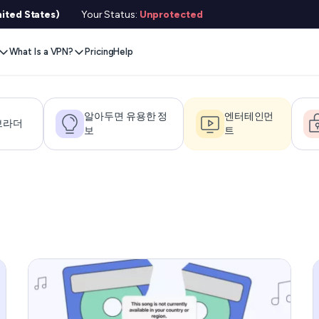
ited States)
Your Status:
Unprotected
What Is a VPN?
Pricing
Help
Remove Blocks
Gaming
Protect Your Data
Extension
Browse Safely
ervers
스트림 콘텐츠
Xbox
Internet Privacy
Chrome
Online Security
e VPN
알아두면 유용한 정
엔터테인먼
브라더
보
트
VPN for Gaming
PlayStation
Anonymous IP
Firefox
VPN Encryption
g VPN
Stream Media
Conceal Identity
Edge
What Is My IP?
witch
Stream Music
Prevent Tracking
DNS 누출 테스트
ard
VPN for Netflix
Save Money
Hide Your IP
e SMS
VPN for ChatGPT
익명 이메일
링크 체커
Features
파일 검사기
 서비스용
서비스 상태 확인기
l Features