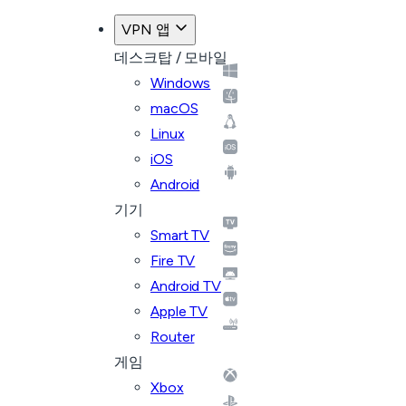
VPN 앱
데스크탑 / 모바일
Windows
macOS
Linux
iOS
Android
기기
Smart TV
Fire TV
Android TV
Apple TV
Router
게임
Xbox