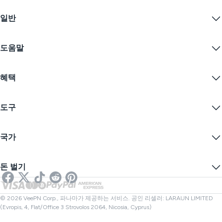
Windows PC VPN
일반
VPN for macOS
Linux VPN
VPN이란?
iOS VPN
도움말
VPN 다운로드
Android VPN
기능
Chrome
지원 센터
가격
혜택
Firefox
문의하기
VPN 무료 체험
Edge
자주 묻는 질문
쿠폰
콘텐츠 스트리밍
무료 VPN
개인정보 보호정책
도구
학생 할인
인터넷 개인정보 보호
서비스 약관
VPN 서버
온라인 보안
보증 카나리아
내 IP는?
블로그
익명 IP
국가
쿠키 기본 설정
IP 숨기기
게임을 위한 VPN
DNS 누출 테스트
추적 방지
미국 VPN
온라인 SMS
돈 벌기
스트리밍을 위한 VPN
영국 VPN
링크 검사기
넷플릭스 VPN
캐나다 VPN
파일 검사기
제휴사
터키 VPN
© 2026 VeePN Corp., 파나마가 제공하는 서비스. 공인 리셀러: LARAUN LIMITED
(Evropis, 4, Flat/Office 3 Strovolos 2064, Nicosia, Cyprus)