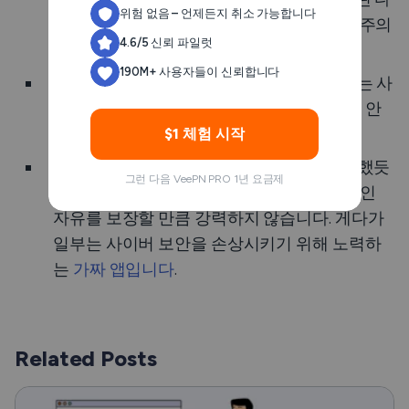
위험 없음 – 언제든지 취소 가능합니다
른
보안
및
개인 정보 보호
기능의 품질에도 주의
4.6/5 신뢰 파일럿
를 기울이세요.
190M+ 사용자들이 신뢰합니다
투명한
로그 없음 정책
.
선택한 VPN 서비스는 사
용자의 개인 데이터를 수집하고 사용해서는 안
됩니다.
$1 체험 시작
무료 및 가짜 VPN을 피하세요.
위에서 언급했듯
그런 다음 VeePN PRO 1년 요금제
이, 대부분의 무료 VPN은 중국 여행 시 온라인
자유를 보장할 만큼 강력하지 않습니다. 게다가
일부는 사이버 보안을 손상시키기 위해 노력하
는
가짜 앱입니다
.
Related Posts