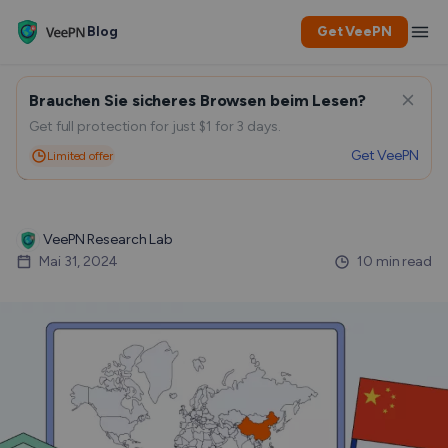
Blog
Get VeePN
Brauchen Sie sicheres Browsen beim Lesen?
Bestes VPN für Reisen nach
Get full protection for just $1 for 3 days.
Get VeePN
Limited offer
China
VeePN Research Lab
Mai 31, 2024
10 min read