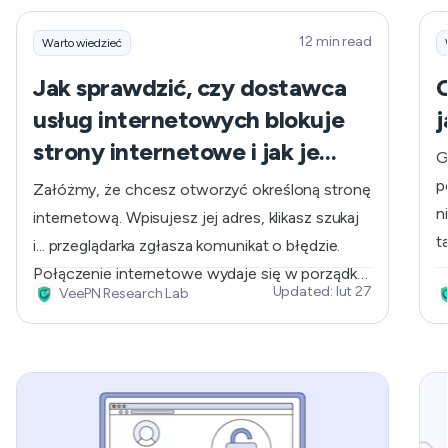
12 min read
Warto wiedzieć
Jak sprawdzić, czy dostawca
C
usług internetowych blokuje
j
strony internetowe i jak je
G
odblokować?
p
Załóżmy, że chcesz otworzyć określoną stronę
n
internetową. Wpisujesz jej adres, klikasz szukaj
t
i... przeglądarka zgłasza komunikat o błędzie.
t
Połączenie internetowe wydaje się w porządku,
Updated: lut 27
VeePN Research Lab
w
ale nie można uzyskać dostępu do żądanej
d
zawartości. Nieprzyjemne, prawda? Jednym z
s
potencjalnych powodów braku dostępu do
i
określonej strony internetowej jest jej
z
zablokowanie przez dostawcę usług
internetowych (ISP).