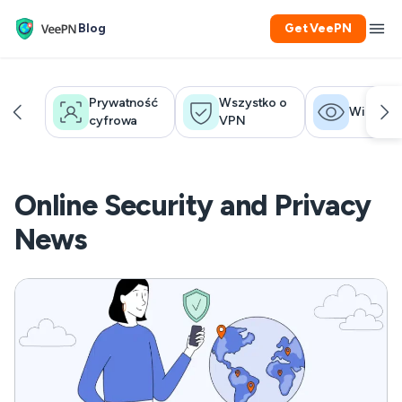
Blog
Get VeePN
Prywatność
Wszystko o
Wielki Br
cyfrowa
VPN
Online Security and Privacy
News