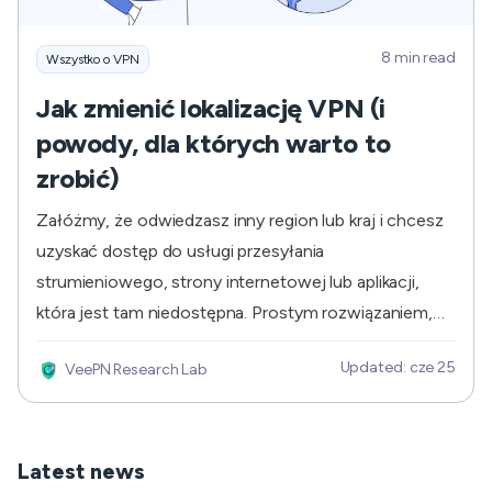
8 min read
Wszystko o VPN
Jak zmienić lokalizację VPN (i
powody, dla których warto to
zrobić)
Załóżmy, że odwiedzasz inny region lub kraj i chcesz
uzyskać dostęp do usługi przesyłania
strumieniowego, strony internetowej lub aplikacji,
która jest tam niedostępna. Prostym rozwiązaniem,
które może uratować sytuację i umożliwić dostęp do
Updated: cze 25
VeePN Research Lab
żądanych treści, jest użycie wirtualnej sieci prywatnej
(VPN) w celu zmiany cyfrowej lokalizacji. VPN
fałszuje rzeczywisty adres IP użytkownika i zmienia
go na adres zdalnego serwera, z...
Latest news