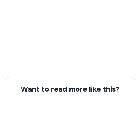
Want to read more like this?
Get the latest news and tips from VeePN.
Email address