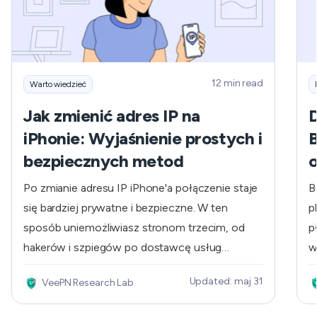
12 min read
Warto wiedzieć
Jak zmienić adres IP na
iPhonie: Wyjaśnienie prostych i
bezpiecznych metod
o
Po zmianie adresu IP iPhone'a połączenie staje
B
się bardziej prywatne i bezpieczne. W ten
p
sposób uniemożliwiasz stronom trzecim, od
p
hakerów i szpiegów po dostawcę usług
w
internetowych (ISP), monitorowanie Twojej
o
Updated: maj 31
VeePN Research Lab
aktywności online. Co więcej, ta sztuczka
o
pozwoli ci pokonać ograniczenia geograficzne i
s