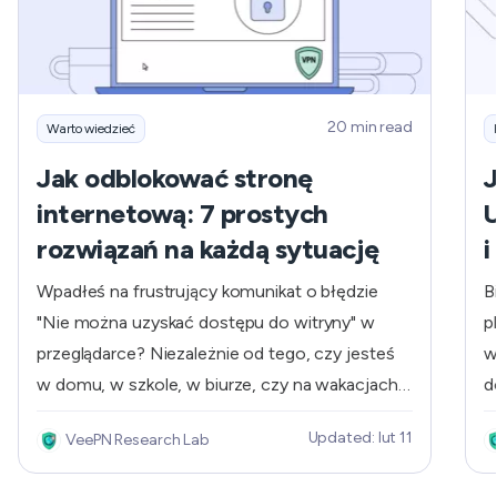
20 min read
Warto wiedzieć
Jak odblokować stronę
J
internetową: 7 prostych
U
rozwiązań na każdą sytuację
i
Wpadłeś na frustrujący komunikat o błędzie
B
"Nie można uzyskać dostępu do witryny" w
p
przeglądarce? Niezależnie od tego, czy jesteś
w
w domu, w szkole, w biurze, czy na wakacjach,
d
brak dostępu do ulubionych stron
r
Updated: lut 11
VeePN Research Lab
internetowych może być prawdziwym
m
utrapieniem. Na szczęście istnieje kilka prostych
d