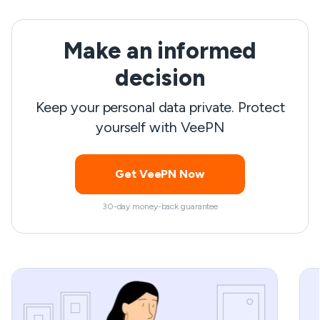
i praktycznych rozwiązań tego wyzwania, od
p
VPN i serwera proxy po rozszerzenia
p
Make an informed
przeglądarki i skracacze adresów URL. Czytaj
i
dalej, aby dowiedzieć się, jak odblokować
t
decision
stronę internetową gdziekolwiek jesteś i wybrać
Keep your personal data private. Protect
najlepszą metodę dla swoich potrzeb.
yourself with VeePN
Zaczynajmy!
Get VeePN Now
30-day money-back guarantee