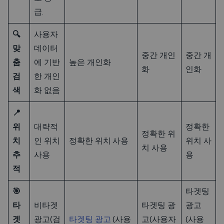
급.
🔍
사용자
맞
데이터
중간 개인
중간 개
춤
에 기반
높은 개인화
화
인화
검
한 개인
색
화 없음
📍
위
대략적
정확한
정확한 위
치
인 위치
정확한 위치 사용
위치 사
치 사용
추
사용
용
적
🎯
타겟팅
타
비타겟
타겟팅 광
광고
겟
광고(검
타겟팅 광고
(사용
고(사용자
(사용