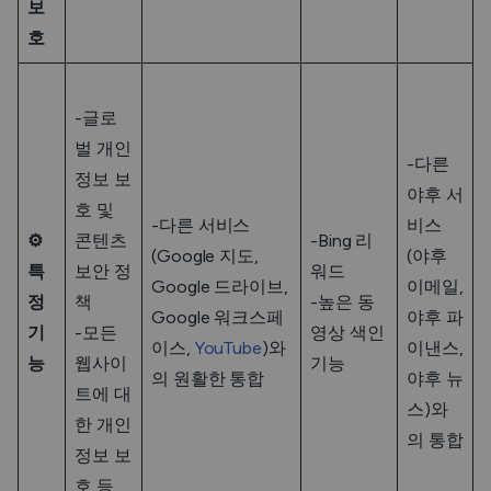
보
호
-글로
벌 개인
-다른
정보 보
야후 서
호 및
-다른 서비스
비스
⚙️
콘텐츠
-Bing 리
(Google 지도,
(야후
특
보안 정
워드
Google 드라이브,
이메일,
정
책
-높은 동
Google 워크스페
야후 파
기
-모든
영상 색인
이스,
YouTube
)와
이낸스,
능
웹사이
기능
의 원활한 통합
야후 뉴
트에 대
스)와
한 개인
의 통합
정보 보
호 등