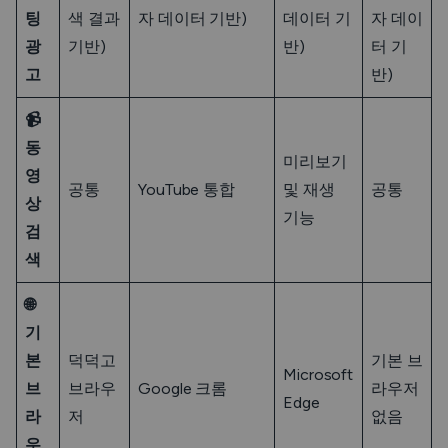
팅
색 결과
자 데이터 기반)
데이터 기
자 데이
광
기반)
반)
터 기
고
반)
📹
동
미리보기
영
공통
YouTube 통합
및 재생
공통
상
기능
검
색
🌐
기
본
덕덕고
기본 브
Microsoft
브
브라우
Google 크롬
라우저
Edge
라
저
없음
우