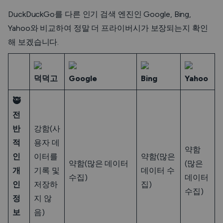
DuckDuckGo를 다른 인기 검색 엔진인 Google, Bing,
Yahoo와 비교하여 정말 더 프라이버시가 보장되는지 확인
해 보겠습니다.
덕덕고
Google
Bing
Yahoo
🥷
전
반
강함(사
적
용자 데
약함
인
이터를
약함(많은
약함(많은 데이터
(많은
개
기록 및
데이터 수
수집)
데이터
인
저장하
집)
수집)
정
지 않
보
음)