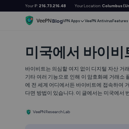
Your IP:
216.73.216.48
Your Location:
Columbus (Un
Blog
VPN Apps
VeePN Antivirus
Features
Desktop / Mobile
Devises
VPN S
Windows
Smart TV
Doubl
미국에서 바이비트
MacOS
Fire TV
No Lo
Linux
Android TV
바이비트는 의심할 여지 없이 디지털 자산 거래
Kill S
기타 여러 기능으로 인해 이 암호화폐 거래소
iOS
Apple TV
NetGu
에 전 세계 어디에서든 바이비트에 접속하여 거
Android
Router
Onlin
다면 방법이 있습니다. 이 글에서는 미국에서 
Extra 
See All Apps
VeePN Research Lab
VPN
See Al