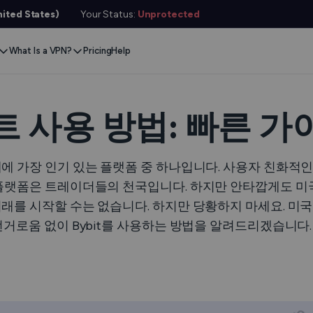
ited States)
Your Status:
Unprotected
What Is a VPN?
Pricing
Help
Remove Blocks
Gaming
Protect Your Data
Extension
Browse Safely
ervers
스트림 콘텐츠
Xbox
Internet Privacy
Chrome
Online Security
e VPN
 사용 방법: 빠른 가
VPN for Gaming
PlayStation
Anonymous IP
Firefox
VPN Encryption
g VPN
Stream Media
Conceal Identity
Edge
What Is My IP?
에 가장 인기 있는 플랫폼 중 하나입니다. 사용자 친화적인 
witch
 플랫폼은 트레이더들의 천국입니다. 하지만 안타깝게도 미
Stream Music
Prevent Tracking
DNS 누출 테스트
ard
래를 시작할 수는 없습니다. 하지만 당황하지 마세요. 미
VPN for Netflix
Save Money
Hide Your IP
e SMS
번거로움 없이 Bybit를 사용하는 방법을 알려드리겠습니다.
VPN for ChatGPT
익명 이메일
링크 체커
Features
파일 검사기
 서비스용
서비스 상태 확인기
l Features