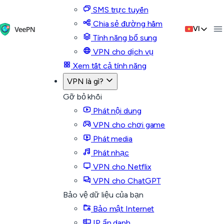
SMS trực tuyến
Chia sẻ đường hầm
VI
Tính năng bổ sung
VPN cho dịch vụ
Xem tất cả tính năng
VPN là gì?
Gỡ bỏ khối
Phát nội dung
VPN cho chơi game
Phát media
Phát nhạc
VPN cho Netflix
VPN cho ChatGPT
Bảo vệ dữ liệu của bạn
Bảo mật Internet
IP ẩn danh