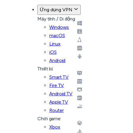
Ứng dụng VPN
Máy tính / Di động
Windows
macOS
Linux
iOS
Android
Thiết bị
Smart TV
Fire TV
Android TV
Apple TV
Router
Chơi game
Xbox