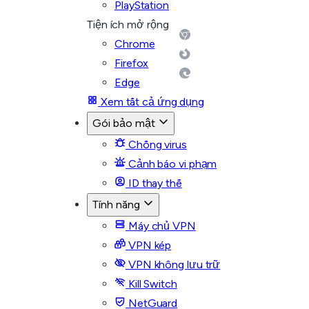
PlayStation
Tiện ích mở rộng
Chrome
Firefox
Edge
Xem tất cả ứng dụng
Gói bảo mật
Chống virus
Cảnh báo vi phạm
ID thay thế
Tính năng
Máy chủ VPN
VPN kép
VPN không lưu trữ
Kill Switch
NetGuard