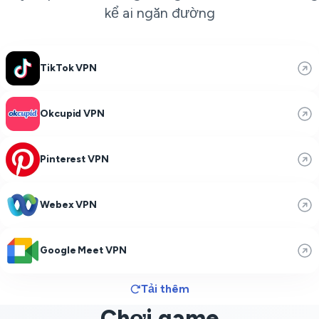
kể ai ngăn đường
TikTok VPN
Okcupid VPN
Pinterest VPN
Webex VPN
Google Meet VPN
Tải thêm
Chơi game