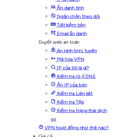
Ẩn danh tính
Ngăn chặn theo dõi
Tiết kiệm tiền
Email ẩn danh
Duyệt web an toàn
An ninh trực tuyến
Mã hóa VPN
IP của tôi là gì?
Kiểm tra rò rỉ DNS
Ẩn IP của bạn
Kiểm tra Liên kết
Kiểm tra Tệp
Kiểm tra trạng thái dịch
vụ
VPN hoạt động như thế nào?
Giá cả