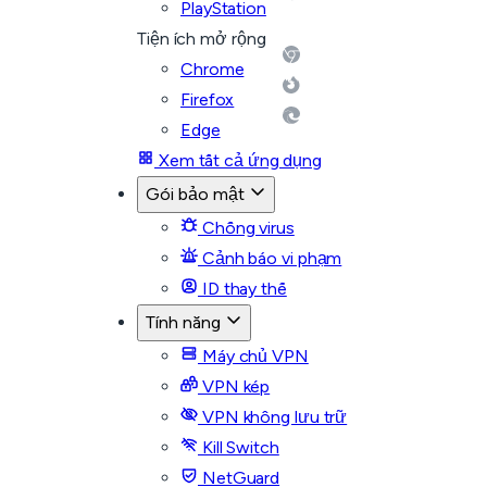
PlayStation
Tiện ích mở rộng
Chrome
Firefox
Edge
Xem tất cả ứng dụng
Gói bảo mật
Chống virus
Cảnh báo vi phạm
ID thay thế
Tính năng
Máy chủ VPN
VPN kép
VPN không lưu trữ
Kill Switch
NetGuard