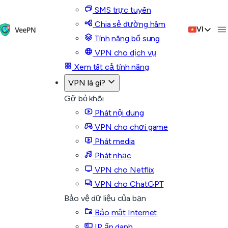
SMS trực tuyến
Chia sẻ đường hầm
VI
Tính năng bổ sung
VPN cho dịch vụ
Xem tất cả tính năng
VPN là gì?
Gỡ bỏ khối
Phát nội dung
VPN cho chơi game
Phát media
Phát nhạc
VPN cho Netflix
VPN cho ChatGPT
Bảo vệ dữ liệu của bạn
Bảo mật Internet
IP ẩn danh