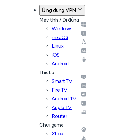
Ứng dụng VPN
Máy tính / Di động
Windows
macOS
Linux
iOS
Android
Thiết bị
Smart TV
Fire TV
Android TV
Apple TV
Router
Chơi game
Xbox