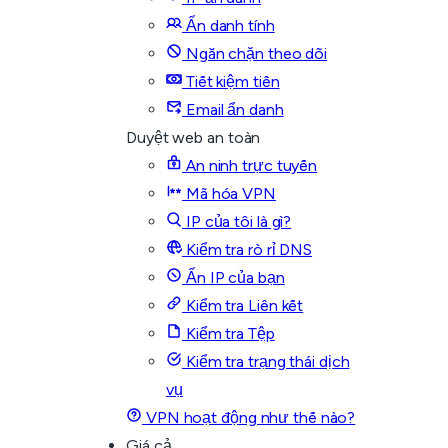
Ẩn danh tính
Ngăn chặn theo dõi
Tiết kiệm tiền
Email ẩn danh
Duyệt web an toàn
An ninh trực tuyến
Mã hóa VPN
IP của tôi là gì?
Kiểm tra rò rỉ DNS
Ẩn IP của bạn
Kiểm tra Liên kết
Kiểm tra Tệp
Kiểm tra trạng thái dịch
vụ
VPN hoạt động như thế nào?
Giá cả