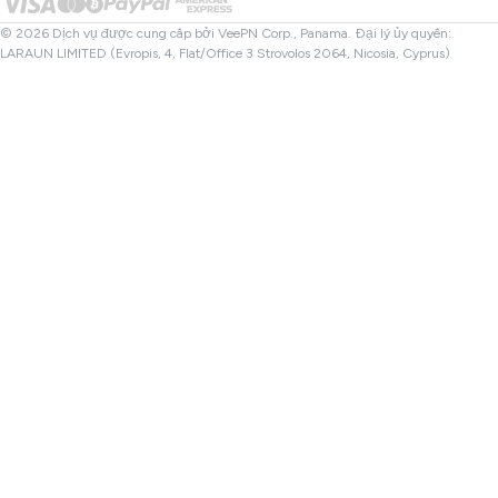
Kiểm tra Tệp
Đối tác
VPN Thổ Nhĩ Kỳ
© 2026 Dịch vụ được cung cấp bởi VeePN Corp., Panama. Đại lý ủy quyền:
LARAUN LIMITED (Evropis, 4, Flat/Office 3 Strovolos 2064, Nicosia, Cyprus)