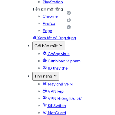
PlayStation
Tiện ích mở rộng
Chrome
Firefox
Edge
Xem tất cả ứng dụng
Gói bảo mật
Chống virus
Cảnh báo vi phạm
ID thay thế
Tính năng
Máy chủ VPN
VPN kép
VPN không lưu trữ
Kill Switch
NetGuard