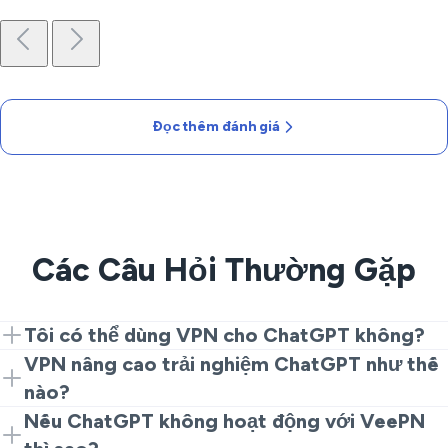
Đọc thêm đánh giá
Các Câu Hỏi Thường Gặp
Tôi có thể dùng VPN cho ChatGPT không?
Có. Chỉ cần kết nối VeePN với máy chủ được hỗ trợ
VPN nâng cao trải nghiệm ChatGPT như thế
và truy cập ChatGPT như bình thường.
nào?
VPN bảo mật kết nối, giúp dùng ChatGPT an toàn hơn
Nếu ChatGPT không hoạt động với VeePN
trên Wi-Fi công cộng.