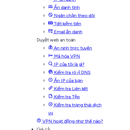
Ẩn danh tính
Ngăn chặn theo dõi
Tiết kiệm tiền
Email ẩn danh
Duyệt web an toàn
An ninh trực tuyến
Mã hóa VPN
IP của tôi là gì?
Kiểm tra rò rỉ DNS
Ẩn IP của bạn
Kiểm tra Liên kết
Kiểm tra Tệp
Kiểm tra trạng thái dịch
vụ
VPN hoạt động như thế nào?
Giá cả