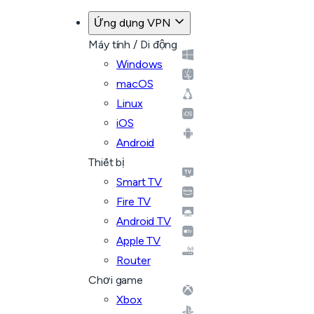
Ứng dụng VPN
Máy tính / Di động
Windows
macOS
Linux
iOS
Android
Thiết bị
Smart TV
Fire TV
Android TV
Apple TV
Router
Chơi game
Xbox