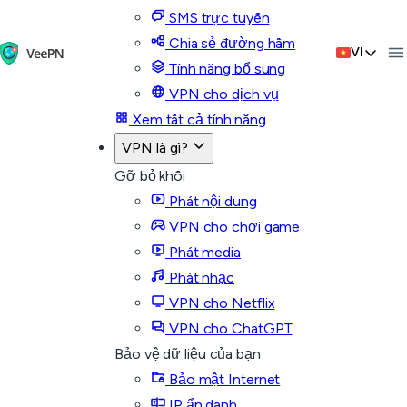
SMS trực tuyến
Chia sẻ đường hầm
VI
Tính năng bổ sung
VPN cho dịch vụ
Xem tất cả tính năng
VPN là gì?
Gỡ bỏ khối
Phát nội dung
VPN cho chơi game
Phát media
Phát nhạc
VPN cho Netflix
VPN cho ChatGPT
Bảo vệ dữ liệu của bạn
Bảo mật Internet
IP ẩn danh