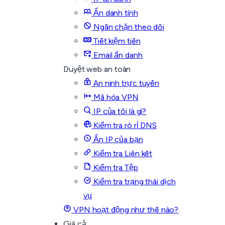
Ẩn danh tính
Ngăn chặn theo dõi
Tiết kiệm tiền
Email ẩn danh
Duyệt web an toàn
An ninh trực tuyến
Mã hóa VPN
IP của tôi là gì?
Kiểm tra rò rỉ DNS
Ẩn IP của bạn
Kiểm tra Liên kết
Kiểm tra Tệp
Kiểm tra trạng thái dịch
vụ
VPN hoạt động như thế nào?
Giá cả