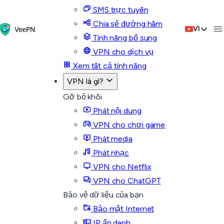
SMS trực tuyến
Chia sẻ đường hầm
VI
Tính năng bổ sung
VPN cho dịch vụ
Xem tất cả tính năng
VPN là gì?
Gỡ bỏ khối
Phát nội dung
VPN cho chơi game
Phát media
Phát nhạc
VPN cho Netflix
VPN cho ChatGPT
Bảo vệ dữ liệu của bạn
Bảo mật Internet
IP ẩn danh