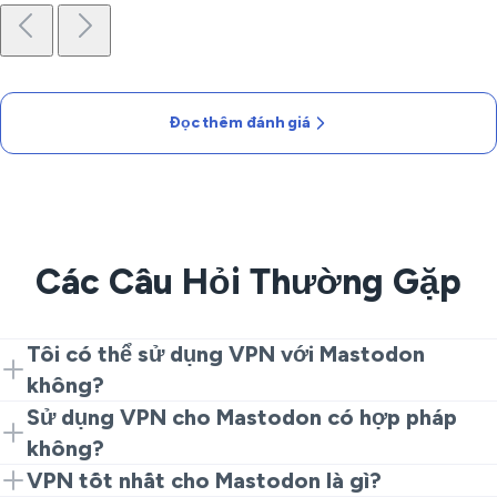
Đọc thêm đánh giá
Các Câu Hỏi Thường Gặp
Tôi có thể sử dụng VPN với Mastodon
không?
Có. Cài đặt VeePN, kết nối với máy chủ gần đó và mở
Sử dụng VPN cho Mastodon có hợp pháp
phiên bản của bạn. Thiết lập đơn giản đó mang lại cho
không?
bạn một con đường riêng tư và ổn định.
Ở nhiều quốc gia, có. VPN bảo vệ quyền riêng tư trên
VPN tốt nhất cho Mastodon là gì?