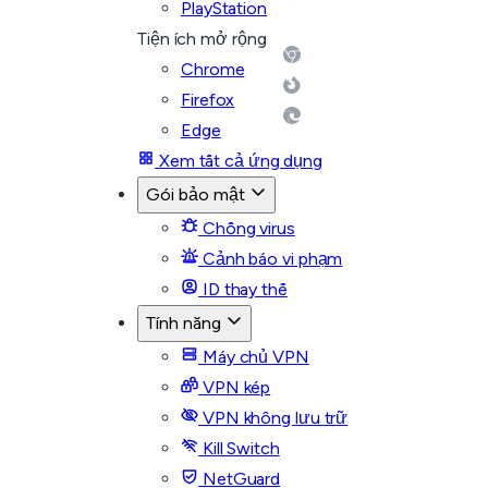
PlayStation
Tiện ích mở rộng
Chrome
Firefox
Edge
Xem tất cả ứng dụng
Gói bảo mật
Chống virus
Cảnh báo vi phạm
ID thay thế
Tính năng
Máy chủ VPN
VPN kép
VPN không lưu trữ
Kill Switch
NetGuard