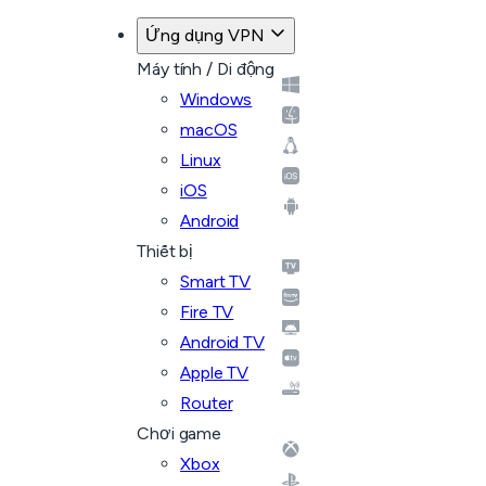
Ứng dụng VPN
Máy tính / Di động
Windows
macOS
Linux
iOS
Android
Thiết bị
Smart TV
Fire TV
Android TV
Apple TV
Router
Chơi game
Xbox