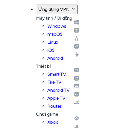
Ứng dụng VPN
Máy tính / Di động
Windows
macOS
Linux
iOS
Android
Thiết bị
Smart TV
Fire TV
Android TV
Apple TV
Router
Chơi game
Xbox