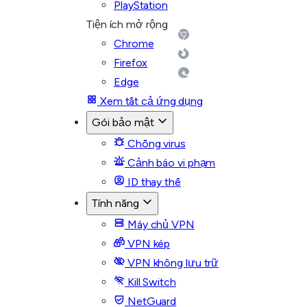
PlayStation
Tiện ích mở rộng
Chrome
Firefox
Edge
Xem tất cả ứng dụng
Gói bảo mật
Chống virus
Cảnh báo vi phạm
ID thay thế
Tính năng
Máy chủ VPN
VPN kép
VPN không lưu trữ
Kill Switch
NetGuard