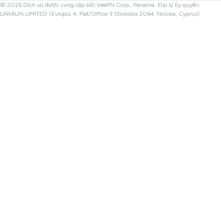
© 2026 Dịch vụ được cung cấp bởi VeePN Corp., Panama. Đại lý ủy quyền:
LARAUN LIMITED (Evropis, 4, Flat/Office 3 Strovolos 2064, Nicosia, Cyprus)