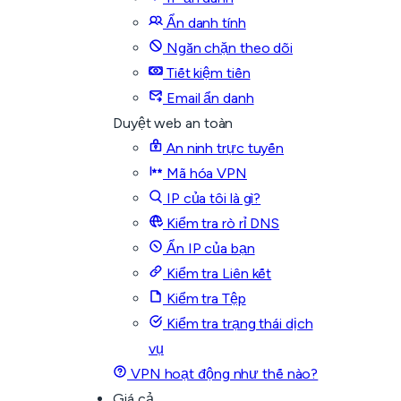
Ẩn danh tính
Ngăn chặn theo dõi
Tiết kiệm tiền
Email ẩn danh
Duyệt web an toàn
An ninh trực tuyến
Mã hóa VPN
IP của tôi là gì?
Kiểm tra rò rỉ DNS
Ẩn IP của bạn
Kiểm tra Liên kết
Kiểm tra Tệp
Kiểm tra trạng thái dịch
vụ
VPN hoạt động như thế nào?
Giá cả