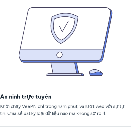
An ninh trực tuyến
Khởi chạy VeePN chỉ trong năm phút, và lướt web với sự tự
tin. Chia sẻ bất kỳ loại dữ liệu nào mà không sợ rò rỉ.