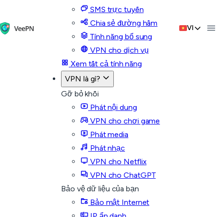
SMS trực tuyến
Chia sẻ đường hầm
VI
Tính năng bổ sung
VPN cho dịch vụ
Xem tất cả tính năng
VPN là gì?
Gỡ bỏ khối
Phát nội dung
VPN cho chơi game
Phát media
Phát nhạc
VPN cho Netflix
VPN cho ChatGPT
Bảo vệ dữ liệu của bạn
Bảo mật Internet
IP ẩn danh