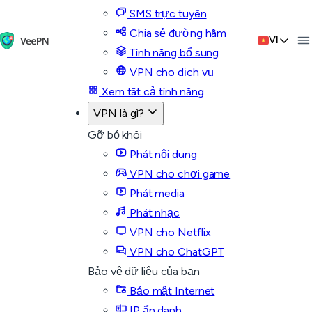
SMS trực tuyến
Chia sẻ đường hầm
VI
Tính năng bổ sung
VPN cho dịch vụ
Xem tất cả tính năng
VPN là gì?
Gỡ bỏ khối
Phát nội dung
VPN cho chơi game
Phát media
Phát nhạc
VPN cho Netflix
VPN cho ChatGPT
Bảo vệ dữ liệu của bạn
Bảo mật Internet
IP ẩn danh