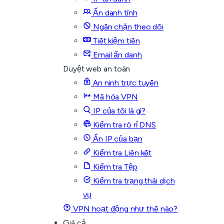
Ẩn danh tính
Ngăn chặn theo dõi
Tiết kiệm tiền
Email ẩn danh
Duyệt web an toàn
An ninh trực tuyến
Mã hóa VPN
IP của tôi là gì?
Kiểm tra rò rỉ DNS
Ẩn IP của bạn
Kiểm tra Liên kết
Kiểm tra Tệp
Kiểm tra trạng thái dịch
vụ
VPN hoạt động như thế nào?
Giá cả