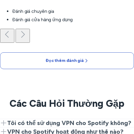
Đánh giá chuyên gia
Đánh giá cửa hàng ứng dụng
Đọc thêm đánh giá
Các Câu Hỏi Thường Gặp
Tôi có thể sử dụng VPN cho Spotify không?
Hoàn toàn có thể! Kết nối với một máy chủ VeePN và
VPN cho Spotify hoạt động như thế nào?