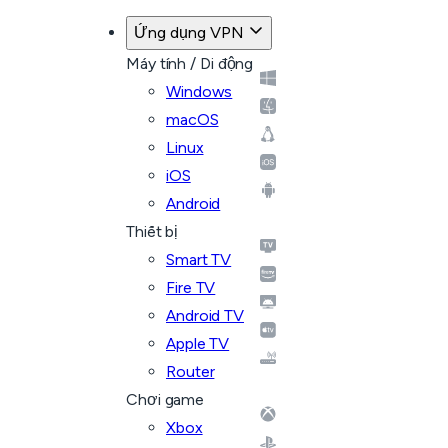
Ứng dụng VPN
Máy tính / Di động
Windows
macOS
Linux
iOS
Android
Thiết bị
Smart TV
Fire TV
Android TV
Apple TV
Router
Chơi game
Xbox