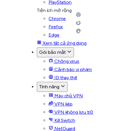
PlayStation
Tiện ích mở rộng
Chrome
Firefox
Edge
Xem tất cả ứng dụng
Gói bảo mật
Chống virus
Cảnh báo vi phạm
ID thay thế
Tính năng
Máy chủ VPN
VPN kép
VPN không lưu trữ
Kill Switch
NetGuard