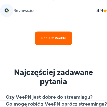
4.9
Reviews.io
Pobierz VeePN
Najczęściej zadawane
pytania
Czy VeePN jest dobre do streamingu?
Tak. VeePN sprawdza się w przypadku streamingu
Co mogę robić z VeePN oprócz streamingu?