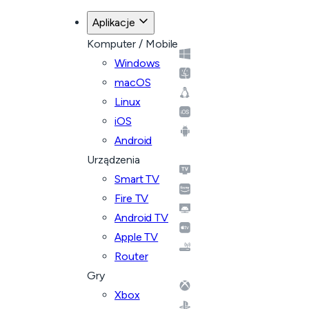
Aplikacje
Komputer / Mobile
Windows
macOS
Linux
iOS
Android
Urządzenia
Smart TV
Fire TV
Android TV
Apple TV
Router
Gry
Xbox