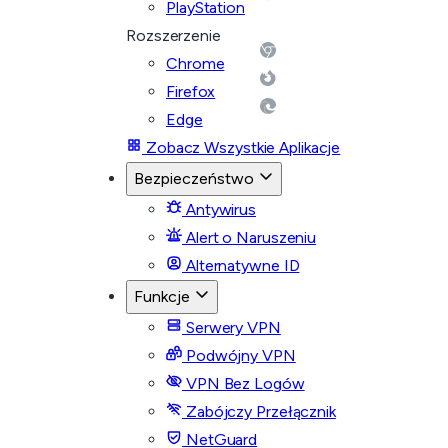
PlayStation
Rozszerzenie
Chrome
Firefox
Edge
Zobacz Wszystkie Aplikacje
Bezpieczeństwo
Antywirus
Alert o Naruszeniu
Alternatywne ID
Funkcje
Serwery VPN
Podwójny VPN
VPN Bez Logów
Zabójczy Przełącznik
NetGuard