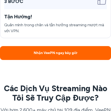
3 BƯỚC
Tận Hưởng!
Quấn mình trong chăn và tận hưởng streaming mượt mà
với VPN.
Nhận VeePN ngay bây giờ
Các Dịch Vụ Streaming Nào
Tôi Sẽ Truy Cập Được?
Với hơn 2.600+ máy chủ tại 109 địa điểm, VeePN