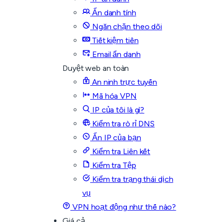
Ẩn danh tính
Ngăn chặn theo dõi
Tiết kiệm tiền
Email ẩn danh
Duyệt web an toàn
An ninh trực tuyến
Mã hóa VPN
IP của tôi là gì?
Kiểm tra rò rỉ DNS
Ẩn IP của bạn
Kiểm tra Liên kết
Kiểm tra Tệp
Kiểm tra trạng thái dịch
vụ
VPN hoạt động như thế nào?
Giá cả