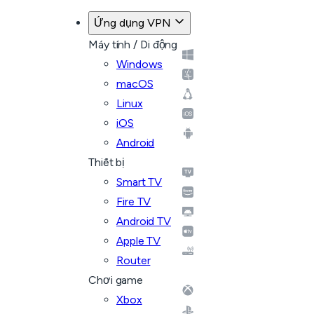
Ứng dụng VPN
Máy tính / Di động
Windows
macOS
Linux
iOS
Android
Thiết bị
Smart TV
Fire TV
Android TV
Apple TV
Router
Chơi game
Xbox