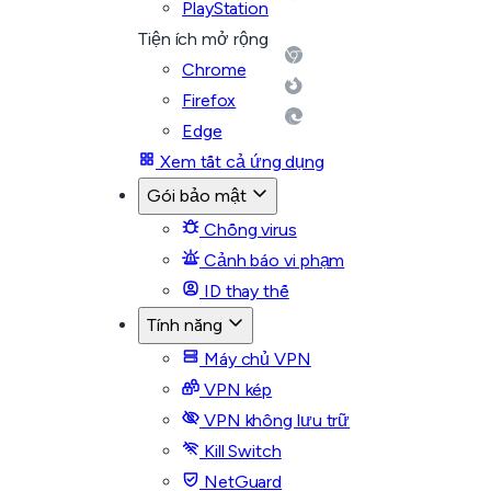
PlayStation
Tiện ích mở rộng
Chrome
Firefox
Edge
Xem tất cả ứng dụng
Gói bảo mật
Chống virus
Cảnh báo vi phạm
ID thay thế
Tính năng
Máy chủ VPN
VPN kép
VPN không lưu trữ
Kill Switch
NetGuard