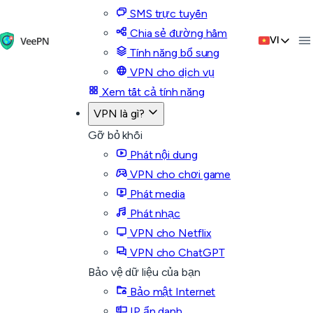
SMS trực tuyến
Chia sẻ đường hầm
VI
Tính năng bổ sung
VPN cho dịch vụ
Xem tất cả tính năng
VPN là gì?
Gỡ bỏ khối
Phát nội dung
VPN cho chơi game
Phát media
Phát nhạc
VPN cho Netflix
VPN cho ChatGPT
Bảo vệ dữ liệu của bạn
Bảo mật Internet
IP ẩn danh