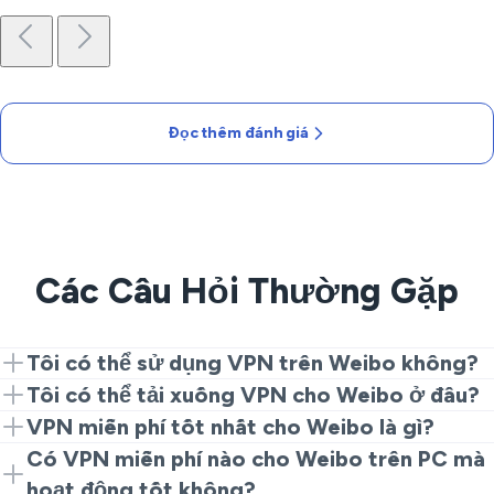
Đọc thêm đánh giá
Các Câu Hỏi Thường Gặp
Tôi có thể sử dụng VPN trên Weibo không?
Có. Cài đặt VeePN, kết nối với máy chủ gần nhất và
Tôi có thể tải xuống VPN cho Weibo ở đâu?
truy cập Weibo. Đó là tất cả những gì bạn cần để có
Tải VeePN từ trang web của chúng tôi hoặc các cửa
VPN miễn phí tốt nhất cho Weibo là gì?
một kết nối riêng tư, ổn định.
hàng ứng dụng, cài đặt nó, chọn một địa điểm và bắt
Dịch vụ miễn phí thường giới hạn tốc độ, giới hạn
Có VPN miễn phí nào cho Weibo trên PC mà
đầu duyệt.
băng thông hoặc theo dõi dữ liệu. Để duyệt an toàn,
hoạt động tốt không?