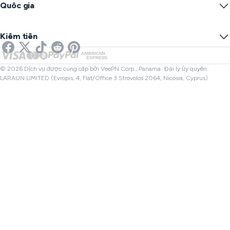
Blog
IP ẩn danh
Quốc gia
Tùy chọn Cookie
Ẩn IP của bạn
VPN cho chơi game
Kiểm tra rò rỉ DNS
Ngăn chặn theo dõi
VPN Mỹ
SMS trực tuyến
Kiếm tiền
VPN cho Streaming
VPN Anh
Kiểm tra Liên kết
VPN Netflix
VPN Canada
Kiểm tra Tệp
Đối tác
VPN Thổ Nhĩ Kỳ
© 2026 Dịch vụ được cung cấp bởi VeePN Corp., Panama. Đại lý ủy quyền:
LARAUN LIMITED (Evropis, 4, Flat/Office 3 Strovolos 2064, Nicosia, Cyprus)