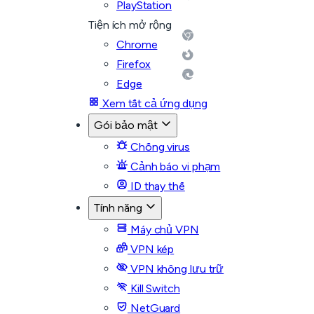
PlayStation
Tiện ích mở rộng
Chrome
Firefox
Edge
Xem tất cả ứng dụng
Gói bảo mật
Chống virus
Cảnh báo vi phạm
ID thay thế
Tính năng
Máy chủ VPN
VPN kép
VPN không lưu trữ
Kill Switch
NetGuard