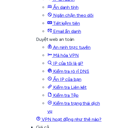
Ẩn danh tính
Ngăn chặn theo dõi
Tiết kiệm tiền
Email ẩn danh
Duyệt web an toàn
An ninh trực tuyến
Mã hóa VPN
IP của tôi là gì?
Kiểm tra rò rỉ DNS
Ẩn IP của bạn
Kiểm tra Liên kết
Kiểm tra Tệp
Kiểm tra trạng thái dịch
vụ
VPN hoạt động như thế nào?
Giá cả