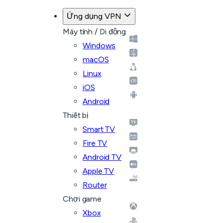
Ứng dụng VPN
Máy tính / Di động
Windows
macOS
Linux
iOS
Android
Thiết bị
Smart TV
Fire TV
Android TV
Apple TV
Router
Chơi game
Xbox