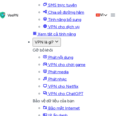
SMS trực tuyến
Chia sẻ đường hầm
VI
Tính năng bổ sung
VPN cho dịch vụ
Xem tất cả tính năng
VPN là gì?
Gỡ bỏ khối
Phát nội dung
VPN cho chơi game
Phát media
Phát nhạc
VPN cho Netflix
VPN cho ChatGPT
Bảo vệ dữ liệu của bạn
Bảo mật Internet
IP ẩn danh