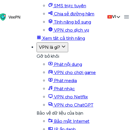
SMS trực tuyến
Chia sẻ đường hầm
VI
Tính năng bổ sung
VPN cho dịch vụ
Xem tất cả tính năng
VPN là gì?
Gỡ bỏ khối
Phát nội dung
VPN cho chơi game
Phát media
Phát nhạc
VPN cho Netflix
VPN cho ChatGPT
Bảo vệ dữ liệu của bạn
Bảo mật Internet
IP ẩn danh