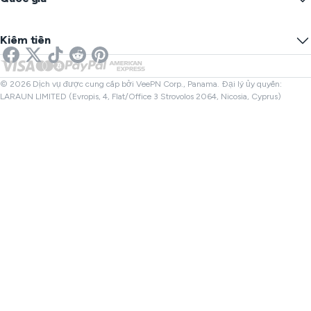
Tùy chọn Cookie
Ẩn IP của bạn
VPN cho chơi game
Kiểm tra rò rỉ DNS
Ngăn chặn theo dõi
VPN Mỹ
SMS trực tuyến
Kiếm tiền
VPN cho Streaming
VPN Anh
Kiểm tra Liên kết
VPN Netflix
VPN Canada
Kiểm tra Tệp
Đối tác
VPN Thổ Nhĩ Kỳ
© 2026 Dịch vụ được cung cấp bởi VeePN Corp., Panama. Đại lý ủy quyền:
LARAUN LIMITED (Evropis, 4, Flat/Office 3 Strovolos 2064, Nicosia, Cyprus)