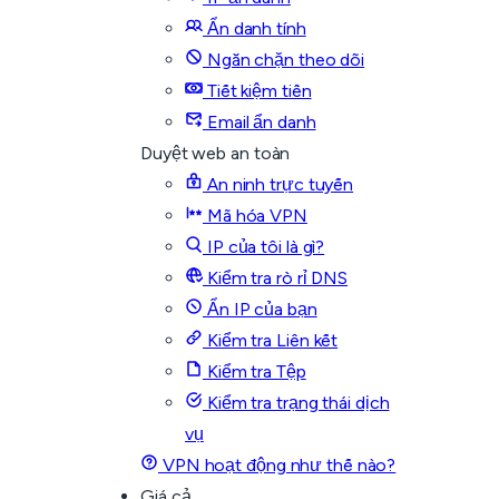
Ẩn danh tính
Ngăn chặn theo dõi
Tiết kiệm tiền
Email ẩn danh
Duyệt web an toàn
An ninh trực tuyến
Mã hóa VPN
IP của tôi là gì?
Kiểm tra rò rỉ DNS
Ẩn IP của bạn
Kiểm tra Liên kết
Kiểm tra Tệp
Kiểm tra trạng thái dịch
vụ
VPN hoạt động như thế nào?
Giá cả