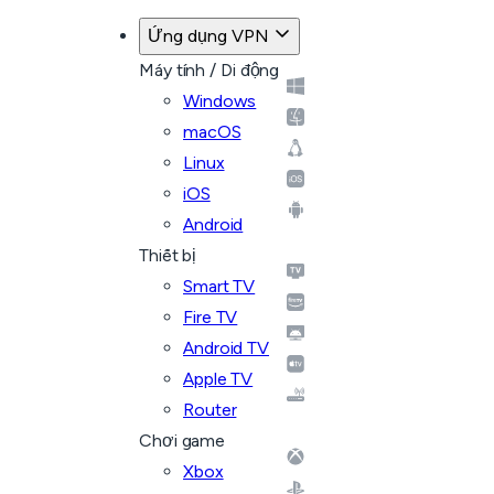
Ứng dụng VPN
Máy tính / Di động
Windows
macOS
Linux
iOS
Android
Thiết bị
Smart TV
Fire TV
Android TV
Apple TV
Router
Chơi game
Xbox