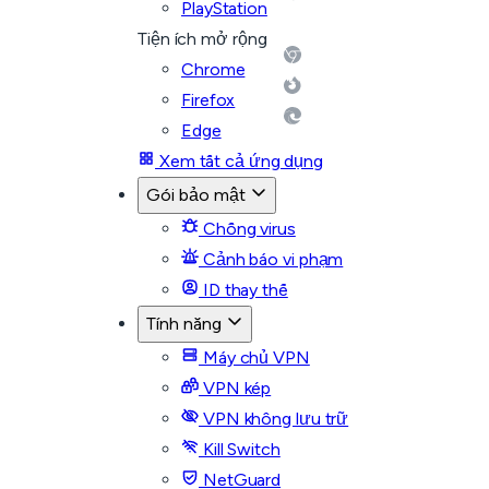
PlayStation
Tiện ích mở rộng
Chrome
Firefox
Edge
Xem tất cả ứng dụng
Gói bảo mật
Chống virus
Cảnh báo vi phạm
ID thay thế
Tính năng
Máy chủ VPN
VPN kép
VPN không lưu trữ
Kill Switch
NetGuard