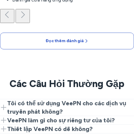
Đọc thêm đánh giá
Các Câu Hỏi Thường Gặp
Tôi có thể sử dụng VeePN cho các dịch vụ
truyền phát không?
Chắc chắn rồi! Chỉ cần kết nối tới một máy chủ ở vị trí
VeePN làm gì cho sự riêng tư của tôi?
nơi dịch vụ của bạn có sẵn.
VeePN mã hóa kết nối của bạn, bảo mật dữ liệu của
Thiết lập VeePN có dễ không?