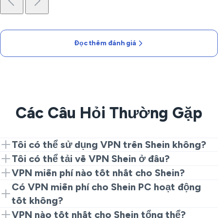
Đọc thêm đánh giá
Các Câu Hỏi Thường Gặp
Tôi có thể sử dụng VPN trên Shein không?
Có. Cài đặt VeePN, kết nối với máy chủ gần nhất và
Tôi có thể tải về VPN Shein ở đâu?
khởi động ứng dụng. Đó là tất cả những gì bạn cần để
Tải VeePN từ trang web của chúng tôi hoặc từ các
VPN miễn phí nào tốt nhất cho Shein?
có một tuyến đường riêng tư, ổn định.
cửa hàng ứng dụng, cài đặt nó, chọn vị trí và bắt đầu
Dịch vụ miễn phí thường làm chậm, giới hạn hoặc
Có VPN miễn phí cho Shein PC hoạt động
mua sắm.
theo dõi dữ liệu. Để truy cập đáng tin cậy, một lựa
tốt không?
chọn trả phí như VeePN là sự chọn an toàn hơn.
Hầu hết các ứng dụng desktop miễn phí gặp khó khăn
VPN nào tốt nhất cho Shein tổng thể?