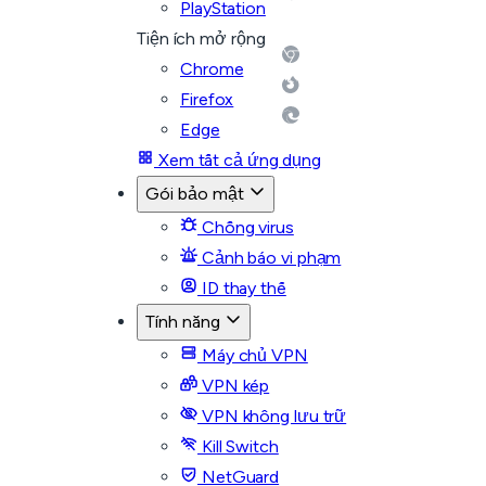
PlayStation
Tiện ích mở rộng
Chrome
Firefox
Edge
Xem tất cả ứng dụng
Gói bảo mật
Chống virus
Cảnh báo vi phạm
ID thay thế
Tính năng
Máy chủ VPN
VPN kép
VPN không lưu trữ
Kill Switch
NetGuard