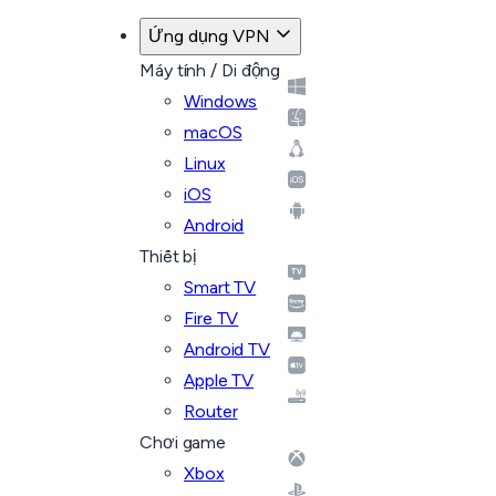
Ứng dụng VPN
Máy tính / Di động
Windows
macOS
Linux
iOS
Android
Thiết bị
Smart TV
Fire TV
Android TV
Apple TV
Router
Chơi game
Xbox