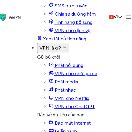
SMS trực tuyến
Chia sẻ đường hầm
VI
Tính năng bổ sung
VPN cho dịch vụ
Xem tất cả tính năng
VPN là gì?
Gỡ bỏ khối
Phát nội dung
VPN cho chơi game
Phát media
Phát nhạc
VPN cho Netflix
VPN cho ChatGPT
Bảo vệ dữ liệu của bạn
Bảo mật Internet
IP ẩn danh