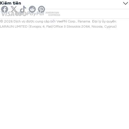
SMS trực tuyến
Kiếm tiền
VPN cho Streaming
VPN Anh
Kiểm tra Liên kết
VPN Netflix
VPN Canada
Kiểm tra Tệp
Đối tác
VPN Thổ Nhĩ Kỳ
© 2026 Dịch vụ được cung cấp bởi VeePN Corp., Panama. Đại lý ủy quyền:
LARAUN LIMITED (Evropis, 4, Flat/Office 3 Strovolos 2064, Nicosia, Cyprus)