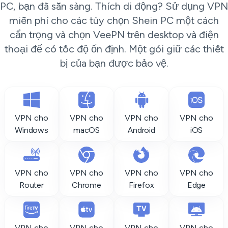
PC, bạn đã sẵn sàng. Thích di động? Sử dụng VPN
miễn phí cho các tùy chọn Shein PC một cách
cẩn trọng và chọn VeePN trên desktop và điện
thoại để có tốc độ ổn định. Một gói giữ các thiết
bị của bạn được bảo vệ.
VPN cho
VPN cho
VPN cho
VPN cho
Windows
macOS
Android
iOS
VPN cho
VPN cho
VPN cho
VPN cho
Router
Chrome
Firefox
Edge
VPN cho
VPN cho
VPN cho
VPN cho