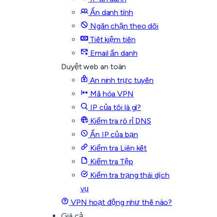
Ẩn danh tính
Ngăn chặn theo dõi
Tiết kiệm tiền
Email ẩn danh
Duyệt web an toàn
An ninh trực tuyến
Mã hóa VPN
IP của tôi là gì?
Kiểm tra rò rỉ DNS
Ẩn IP của bạn
Kiểm tra Liên kết
Kiểm tra Tệp
Kiểm tra trạng thái dịch
vụ
VPN hoạt động như thế nào?
Giá cả