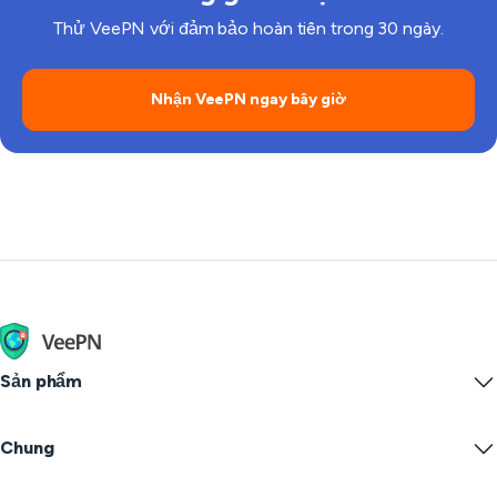
Thử VeePN với đảm bảo hoàn tiền trong 30 ngày.
Nhận VeePN ngay bây giờ
Sản phẩm
Windows PC VPN
Chung
VPN for macOS
Linux VPN
VPN là gì?