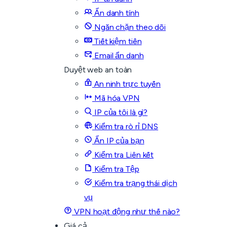
Ẩn danh tính
Ngăn chặn theo dõi
Tiết kiệm tiền
Email ẩn danh
Duyệt web an toàn
An ninh trực tuyến
Mã hóa VPN
IP của tôi là gì?
Kiểm tra rò rỉ DNS
Ẩn IP của bạn
Kiểm tra Liên kết
Kiểm tra Tệp
Kiểm tra trạng thái dịch
vụ
VPN hoạt động như thế nào?
Giá cả