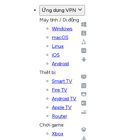
Ứng dụng VPN
Máy tính / Di động
Windows
macOS
Linux
iOS
Android
Thiết bị
Smart TV
Fire TV
Android TV
Apple TV
Router
Chơi game
Xbox