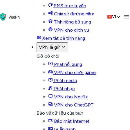
SMS trực tuyến
Chia sẻ đường hầm
VI
Tính năng bổ sung
VPN cho dịch vụ
Xem tất cả tính năng
VPN là gì?
Gỡ bỏ khối
Phát nội dung
VPN cho chơi game
Phát media
Phát nhạc
VPN cho Netflix
VPN cho ChatGPT
Bảo vệ dữ liệu của bạn
Bảo mật Internet
IP ẩn danh