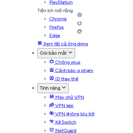
PlayStation
Tiện ích mở rộng
Chrome
Firefox
Edge
Xem tất cả ứng dụng
Gói bảo mật
Chống virus
Cảnh báo vi phạm
ID thay thế
Tính năng
Máy chủ VPN
VPN kép
VPN không lưu trữ
Kill Switch
NetGuard