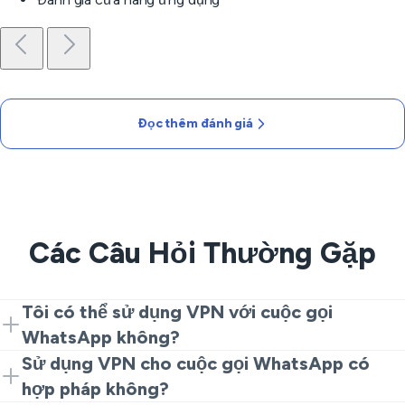
Đọc thêm đánh giá
Các Câu Hỏi Thường Gặp
Tôi có thể sử dụng VPN với cuộc gọi
WhatsApp không?
Có. Cài đặt VeePN trên thiết bị của bạn, kết nối với
Sử dụng VPN cho cuộc gọi WhatsApp có
máy chủ và gọi cho người dùng WhatsApp khác. VPN
hợp pháp không?
cho cuộc gọi WhatsApp có thể giúp với mạng bị chặn.