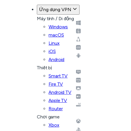
Ứng dụng VPN
Máy tính / Di động
Windows
macOS
Linux
iOS
Android
Thiết bị
Smart TV
Fire TV
Android TV
Apple TV
Router
Chơi game
Xbox