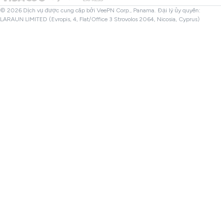
VPN Thổ Nhĩ Kỳ
© 2026 Dịch vụ được cung cấp bởi VeePN Corp., Panama. Đại lý ủy quyền:
LARAUN LIMITED (Evropis, 4, Flat/Office 3 Strovolos 2064, Nicosia, Cyprus)