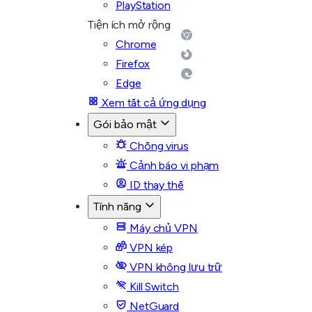
PlayStation
Tiện ích mở rộng
Chrome
Firefox
Edge
Xem tất cả ứng dụng
Gói bảo mật
Chống virus
Cảnh báo vi phạm
ID thay thế
Tính năng
Máy chủ VPN
VPN kép
VPN không lưu trữ
Kill Switch
NetGuard