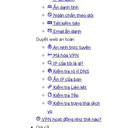
Ẩn danh tính
Ngăn chặn theo dõi
Tiết kiệm tiền
Email ẩn danh
Duyệt web an toàn
An ninh trực tuyến
Mã hóa VPN
IP của tôi là gì?
Kiểm tra rò rỉ DNS
Ẩn IP của bạn
Kiểm tra Liên kết
Kiểm tra Tệp
Kiểm tra trạng thái dịch
vụ
VPN hoạt động như thế nào?
Giá cả