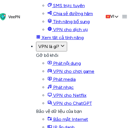
SMS trực tuyến
Chia sẻ đường hầm
VI
Tính năng bổ sung
VPN cho dịch vụ
Xem tất cả tính năng
VPN là gì?
Gỡ bỏ khối
Phát nội dung
VPN cho chơi game
Phát media
Phát nhạc
VPN cho Netflix
VPN cho ChatGPT
Bảo vệ dữ liệu của bạn
Bảo mật Internet
IP ẩn danh