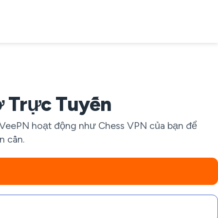
ờ Trực Tuyến
n. VeePN hoạt động như Chess VPN của bạn để
n cần.