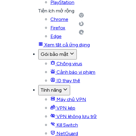
PlayStation
Tiện ích mở rộng
Chrome
Firefox
Edge
Xem tất cả ứng dụng
Gói bảo mật
Chống virus
Cảnh báo vi phạm
ID thay thế
Tính năng
Máy chủ VPN
VPN kép
VPN không lưu trữ
Kill Switch
NetGuard