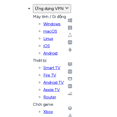
Ứng dụng VPN
Máy tính / Di động
Windows
macOS
Linux
iOS
Android
Thiết bị
Smart TV
Fire TV
Android TV
Apple TV
Router
Chơi game
Xbox