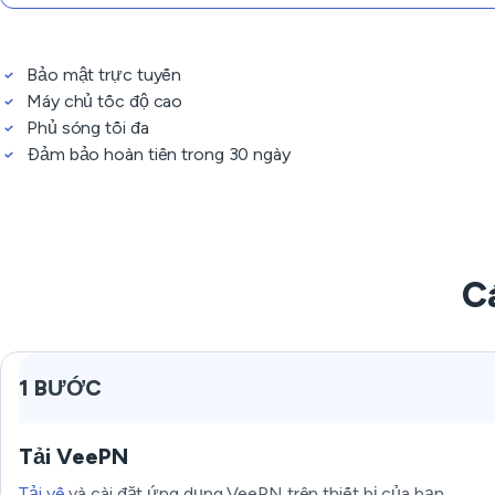
Bảo mật trực tuyến
Máy chủ tốc độ cao
Phủ sóng tối đa
Đảm bảo hoàn tiền trong 30 ngày
C
1 BƯỚC
Tải VeePN
Tải về
và cài đặt ứng dụng VeePN trên thiết bị của bạn.