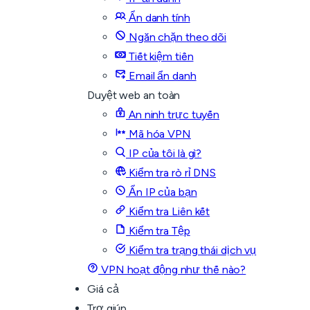
Ẩn danh tính
Ngăn chặn theo dõi
Tiết kiệm tiền
Email ẩn danh
Duyệt web an toàn
An ninh trực tuyến
Mã hóa VPN
IP của tôi là gì?
Kiểm tra rò rỉ DNS
Ẩn IP của bạn
Kiểm tra Liên kết
Kiểm tra Tệp
Kiểm tra trạng thái dịch vụ
VPN hoạt động như thế nào?
Giá cả
Trợ giúp