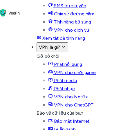
SMS trực tuyến
Chia sẻ đường hầm
Tính năng bổ sung
VPN cho dịch vụ
Xem tất cả tính năng
VPN là gì?
Gỡ bỏ khối
Phát nội dung
VPN cho chơi game
Phát media
Phát nhạc
VPN cho Netflix
VPN cho ChatGPT
Bảo vệ dữ liệu của bạn
Bảo mật Internet
IP ẩn danh