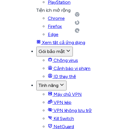
PlayStation
Tiện ích mở rộng
Chrome
Firefox
Edge
Xem tất cả ứng dụng
Gói bảo mật
Chống virus
Cảnh báo vi phạm
ID thay thế
Tính năng
Máy chủ VPN
VPN kép
VPN không lưu trữ
Kill Switch
NetGuard