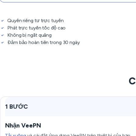
Quyền riêng tư trực tuyến
Phát trực tuyến tốc độ cao
Không bị ngắt quãng
Đảm bảo hoàn tiền trong 30 ngày
C
1 BƯỚC
Nhận VeePN
Tải xuống
và cài đặt ứng dụng VeePN trên thiết bị của bạn.