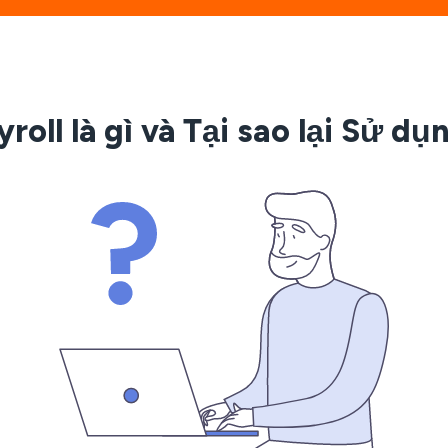
roll là gì và Tại sao lại Sử d