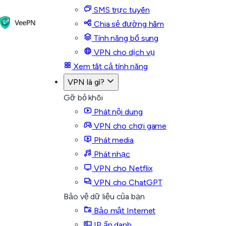
SMS trực tuyến
Chia sẻ đường hầm
Tính năng bổ sung
VPN cho dịch vụ
Xem tất cả tính năng
VPN là gì?
Gỡ bỏ khối
Phát nội dung
VPN cho chơi game
Phát media
Phát nhạc
VPN cho Netflix
VPN cho ChatGPT
Bảo vệ dữ liệu của bạn
Bảo mật Internet
IP ẩn danh