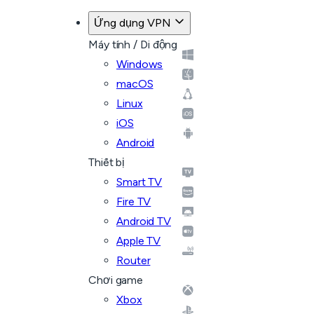
Ứng dụng VPN
Máy tính / Di động
Windows
macOS
Linux
iOS
Android
Thiết bị
Smart TV
Fire TV
Android TV
Apple TV
Router
Chơi game
Xbox