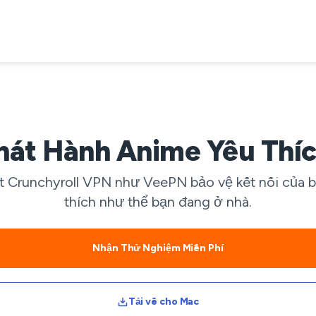
hát Hành Anime Yêu Thíc
ột Crunchyroll VPN như VeePN bảo vệ kết nối của b
thích như thể bạn đang ở nhà.
Nhận Thử Nghiệm Miễn Phí
Tải về cho Mac