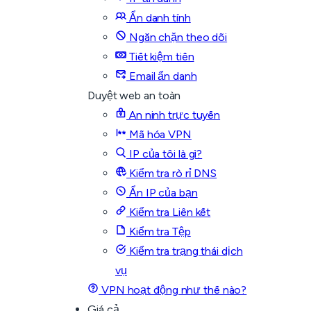
Ẩn danh tính
Ngăn chặn theo dõi
Tiết kiệm tiền
Email ẩn danh
Duyệt web an toàn
An ninh trực tuyến
Mã hóa VPN
IP của tôi là gì?
Kiểm tra rò rỉ DNS
Ẩn IP của bạn
Kiểm tra Liên kết
Kiểm tra Tệp
Kiểm tra trạng thái dịch
vụ
VPN hoạt động như thế nào?
Giá cả