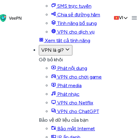
SMS trực tuyến
Chia sẻ đường hầm
VI
Tính năng bổ sung
VPN cho dịch vụ
Xem tất cả tính năng
VPN là gì?
Gỡ bỏ khối
Phát nội dung
VPN cho chơi game
Phát media
Phát nhạc
VPN cho Netflix
VPN cho ChatGPT
Bảo vệ dữ liệu của bạn
Bảo mật Internet
IP ẩn danh