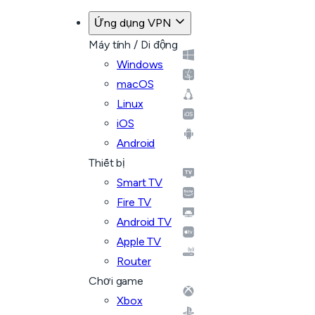
Ứng dụng VPN
Máy tính / Di động
Windows
macOS
Linux
iOS
Android
Thiết bị
Smart TV
Fire TV
Android TV
Apple TV
Router
Chơi game
Xbox