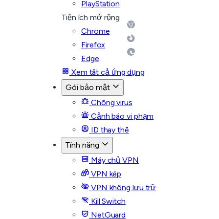
PlayStation
Tiện ích mở rộng
Chrome
Firefox
Edge
Xem tất cả ứng dụng
Gói bảo mật
Chống virus
Cảnh báo vi phạm
ID thay thế
Tính năng
Máy chủ VPN
VPN kép
VPN không lưu trữ
Kill Switch
NetGuard