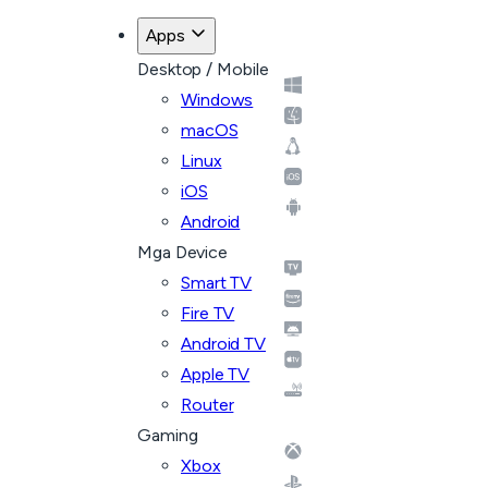
Apps
Desktop / Mobile
Windows
macOS
Linux
iOS
Android
Mga Device
Smart TV
Fire TV
Android TV
Apple TV
Router
Gaming
Xbox