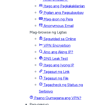
Itago ang Pagkakakilanlan
Pigilan ang Pagsubaybay
Mag-ipon ng Pera
Anonymous Email
Mag-browse ng Ligtas
Seguridad sa Online
VPN Encryption
Ano ang Aking IP?
DNS Leak Test
Itago ang Iyong IP
Tagasuri ng Link
Tagasuri ng File
Tagacheck ng Status ng
Serbisyo
Paano Gumagana ang VPN?
Pag-presyo