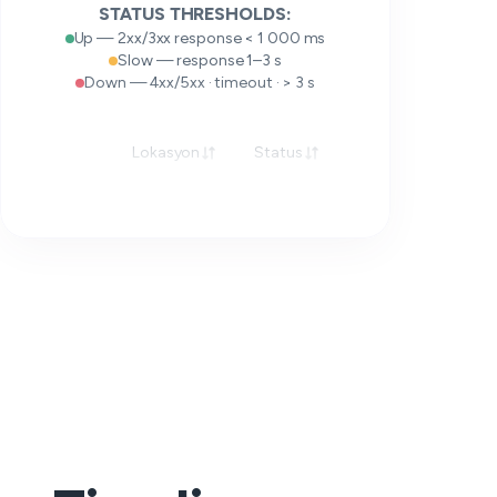
STATUS THRESHOLDS:
Up — 2xx/3xx response < 1 000 ms
Slow — response 1–3 s
Down — 4xx/5xx · timeout · > 3 s
Lokasyon
Status
Tugon