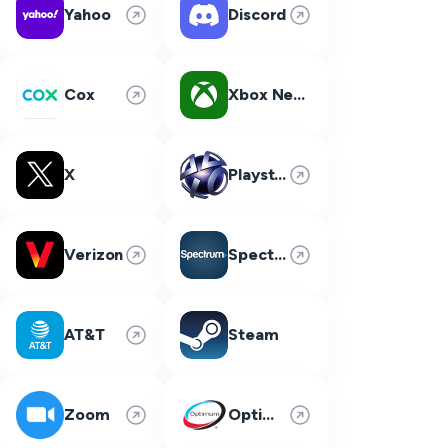
Yahoo
Discord
Cox
Xbox Network
X
Playstation Network
Verizon
Spectrum
AT&T
Steam
Zoom
Optimum