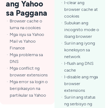
ang Yahoo
I-clear ang
browser cache at
sa Paggana
cookies
Browser cache o
Subukan ang
luma na cookies
incognito mode o
Mga isyu sa Yahoo
ibang browser
Mail vs Yahoo
Suriin ang iyong
Finance
koneksyon sa
Mga problema sa
network
DNS
I-flush ang DNS
Mga conflict ng
cache
browser extensions
I-disable ang mga
Mga error sa login o
browser
beripikasyon na
extensions
partikular sa Yahoo
Suriin ang status
ng serbisyo ng