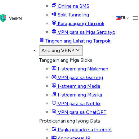
Online na SMS
Split Tunneling
FIL
Karagdagang Tampok
VPN para sa Mga Serbisyo
Tingnan ang Lahat ng Tampok
Ano ang VPN?
Tanggalin ang Mga Bloke
I-stream ang Nilalaman
VPN para sa Gaming
I-stream ang Media
I-stream ang Musika
VPN para sa Netflix
VPN para sa ChatGPT
Protektahan ang Iyong Data
Pagkapribado sa Internet
Anonymous IP