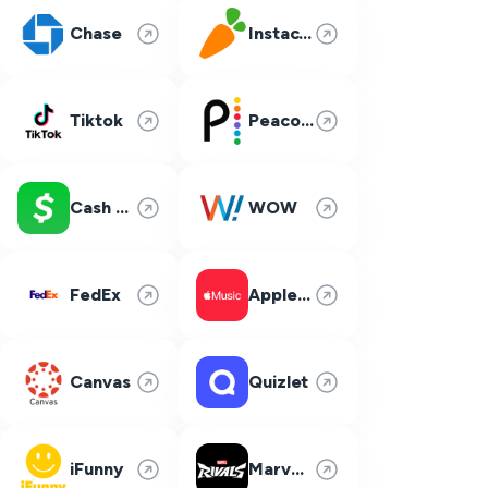
Chase
Instacart
Tiktok
Peacock
Cash App
WOW
FedEx
Apple Music
Canvas
Quizlet
iFunny
Marvel Rivals