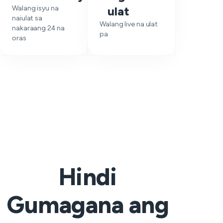
Walang isyu na
ulat
naiulat sa
Walang live na ulat
nakaraang 24 na
pa
oras
Hindi
Gumagana ang