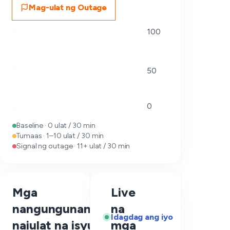
Mag-ulat ng Outage
100
50
0
Baseline · 0 ulat / 30 min
Tumaas · 1–10 ulat / 30 min
Signal ng outage · 11+ ulat / 30 min
Mga
Live
nangungunang
na
—
Idagdag ang iyo
naiulat na isyu
mga