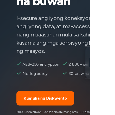
na buwan
I-secure ang iyong koneksyon, protek
ang iyong data, at ma-access ang nila
nang maaasahan mula sa kahit saan —
kasama ang mga serbisyong hindi kumi
ng maayos.
Location
Yahoo maaab
AES-256 encryption
2 600+ servers
Encryption
No-log policy
30-araw na refund
Kumuha ng Diskwento
Mula $1.99/buwan · kanselahin anumang oras · 30-araw na garantiyang ib