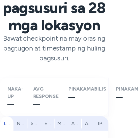
pagsusuri sa
28
mga lokasyon
Bawat checkpoint na may oras ng
pagtugon at timestamp ng huling
pagsusuri.
NAKA-
AVG
PINAKAMABILIS
PINAKA
UP
RESPONSE
—
—
—
—
Lahat
North America
South America
Europe
Middle East
Africa
Asia Pacific
IPv6