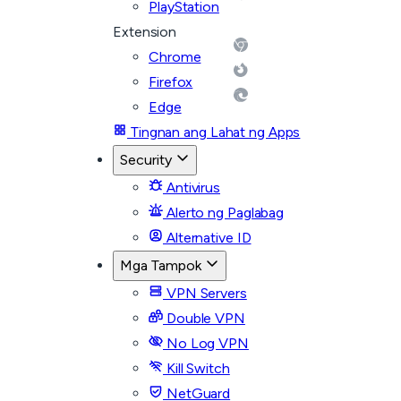
PlayStation
Extension
Chrome
Firefox
Edge
Tingnan ang Lahat ng Apps
Security
Antivirus
Alerto ng Paglabag
Alternative ID
Mga Tampok
VPN Servers
Double VPN
No Log VPN
Kill Switch
NetGuard