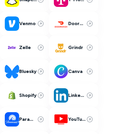
Venmo
DoorDash
Zelle
Grindr
Bluesky
Canva
Shopify
LinkedIn
Paramount Plus
YouTube TV