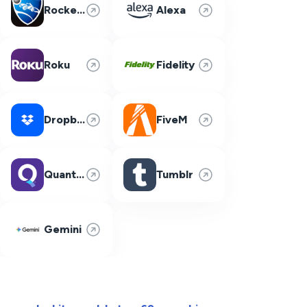
Rocket League
Alexa
Roku
Fidelity
Dropbox
FiveM
Quantum Fiber
Tumblr
Gemini