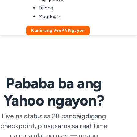
Tulong
Mag-log in
Kunin ang VeePN Ngayon
Pababa ba ang
Yahoo ngayon?
Live na status sa 28 pandaigdigang
checkpoint, pinagsama sa real-time
na mga ulat ng user — upang