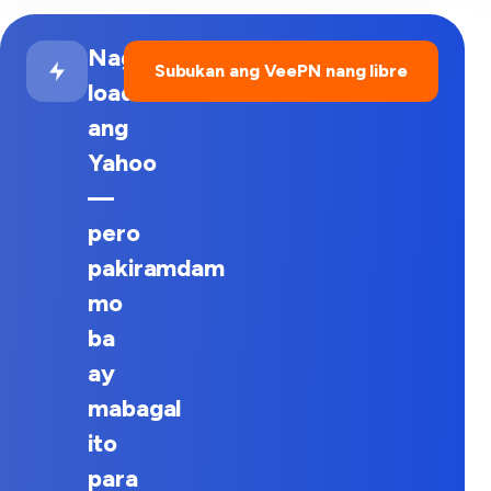
Naglo-
Subukan ang VeePN nang libre
load
ang
Yahoo
—
pero
pakiramdam
mo
ba
ay
mabagal
ito
para