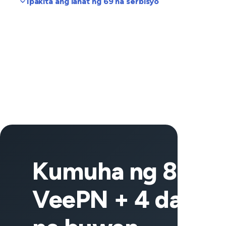
Ipakita ang lahat ng 69 na serbisyo
Kumuha ng 83% o
VeePN + 4 dagda