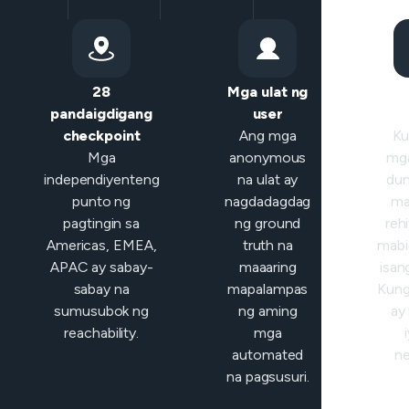
28
Mga ulat ng
Mat
pandaigdigang
user
klas
checkpoint
Ang mga
Ku
Mga
anonymous
mga
independiyenteng
na ulat ay
du
punto ng
nagdadagdag
ma
pagtingin sa
ng ground
reh
Americas, EMEA,
truth na
mabi
APAC ay sabay-
maaaring
isan
sabay na
mapalampas
Kung 
sumusubok ng
ng aming
ay 
reachability.
mga
automated
ne
na pagsusuri.