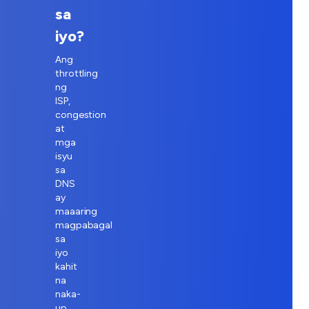
sa
iyo?
Ang
throttling
ng
ISP,
congestion
at
mga
isyu
sa
DNS
ay
maaaring
magpabagal
sa
iyo
kahit
na
naka-
up