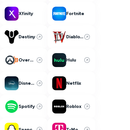
Xfinity
Fortnite
Destiny
Diablo 4
Overwatch 2
Hulu
Disney Plus
Netflix
Spotify
Roblox
Snapchat
T-Mobile