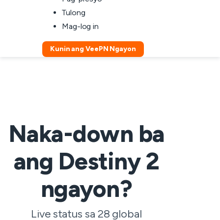
Tulong
Mag-log in
Kunin ang VeePN Ngayon
Naka-down ba
ang Destiny 2
ngayon?
Live status sa 28 global