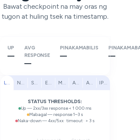
Bawat checkpoint na may oras ng
tugon at huling tsek na timestamp.
UP
AVG
PINAKAMABILIS
PINAKAMAB
—
RESPONSE
—
—
—
Lahat
North America
South America
Europe
Middle East
Africa
Asia Pacific
IPv6
STATUS THRESHOLDS:
Up — 2xx/3xx response < 1 000 ms
Mabagal — response 1–3 s
Naka-down — 4xx/5xx · timeout · > 3 s