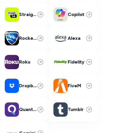
Straight Talk
Copilot
Rocket League
Alexa
Roku
Fidelity
Dropbox
FiveM
Quantum Fiber
Tumblr