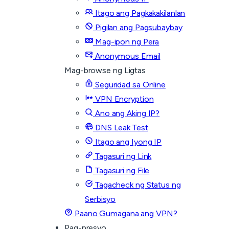
Itago ang Pagkakakilanlan
Pigilan ang Pagsubaybay
Mag-ipon ng Pera
Anonymous Email
Mag-browse ng Ligtas
Seguridad sa Online
VPN Encryption
Ano ang Aking IP?
DNS Leak Test
Itago ang Iyong IP
Tagasuri ng Link
Tagasuri ng File
Tagacheck ng Status ng
Serbisyo
Paano Gumagana ang VPN?
Pag-presyo