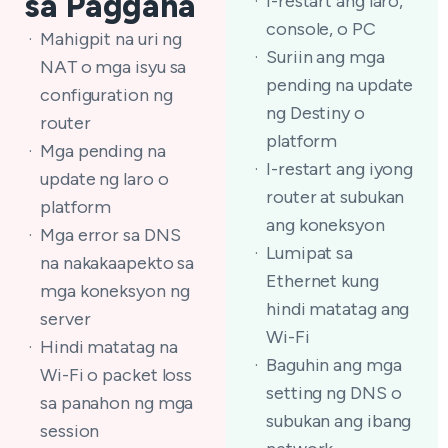
sa Paggana
I-restart ang laro,
console, o PC
Mahigpit na uri ng
Suriin ang mga
NAT o mga isyu sa
pending na update
configuration ng
ng Destiny o
router
platform
Mga pending na
I-restart ang iyong
update ng laro o
router at subukan
platform
ang koneksyon
Mga error sa DNS
Lumipat sa
na nakakaapekto sa
Ethernet kung
mga koneksyon ng
hindi matatag ang
server
Wi-Fi
Hindi matatag na
Baguhin ang mga
Wi-Fi o packet loss
setting ng DNS o
sa panahon ng mga
subukan ang ibang
session