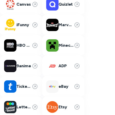
Canvas
Quizlet
iFunny
Marvel Rivals
HBO Max
Minecraft
9anime
ADP
Ticketmaster
eBay
Letterboxd
Etsy