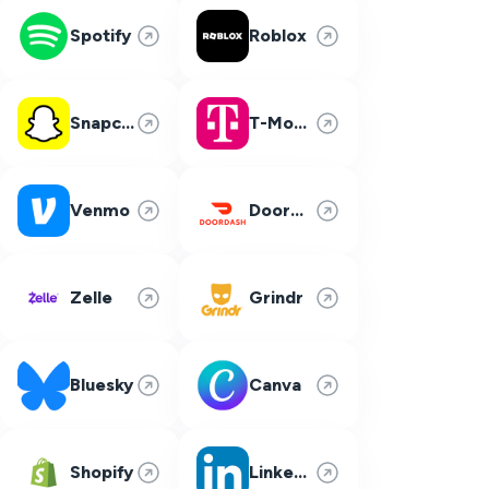
Spotify
Roblox
Snapchat
T-Mobile
Venmo
DoorDash
Zelle
Grindr
Bluesky
Canva
Shopify
LinkedIn