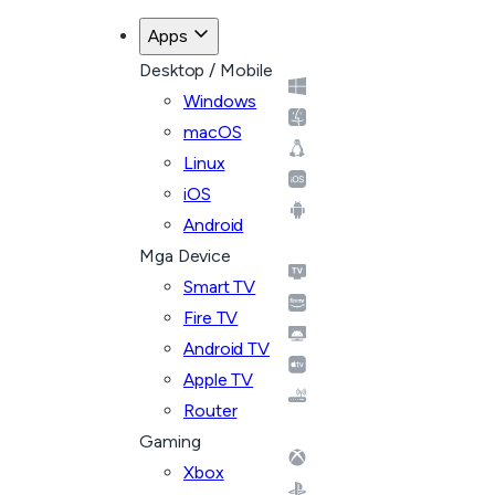
Apps
Desktop / Mobile
Windows
macOS
Linux
iOS
Android
Mga Device
Smart TV
Fire TV
Android TV
Apple TV
Router
Gaming
Xbox