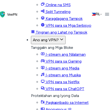
Online na SMS
Split Tunneling
FIL
Karagdagang Tampok
VPN para sa Mga Serbisyo
Tingnan ang Lahat ng Tampok
Ano ang VPN?
Tanggalin ang Mga Bloke
I-stream ang Nilalaman
VPN para sa Gaming
I-stream ang Media
I-stream ang Musika
VPN para sa Netflix
VPN para sa ChatGPT
Protektahan ang Iyong Data
Pagkapribado sa Internet
Anonymous IP