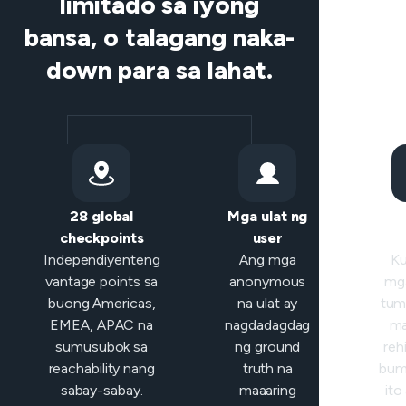
limitado sa iyong
bansa, o talagang naka-
down para sa lahat.
28 global
Mga ulat ng
checkpoints
user
clas
Independiyenteng
Ang mga
Ku
vantage points sa
anonymous
mga
buong Americas,
na ulat ay
tum
EMEA, APAC na
nagdadagdag
ma
sumusubok sa
ng ground
reh
reachability nang
truth na
bum
sabay-sabay.
maaaring
ito