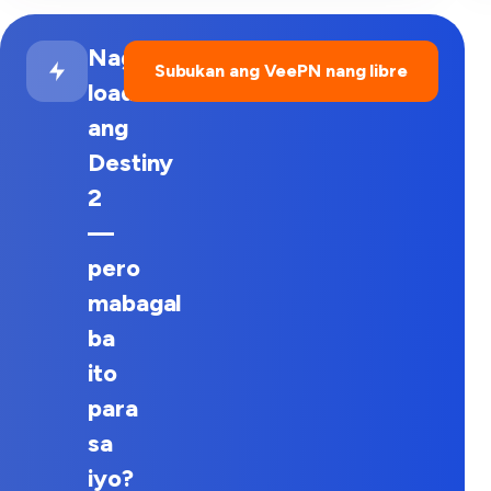
Naglo-
Subukan ang VeePN nang libre
load
ang
Destiny
2
—
pero
mabagal
ba
ito
para
sa
iyo?