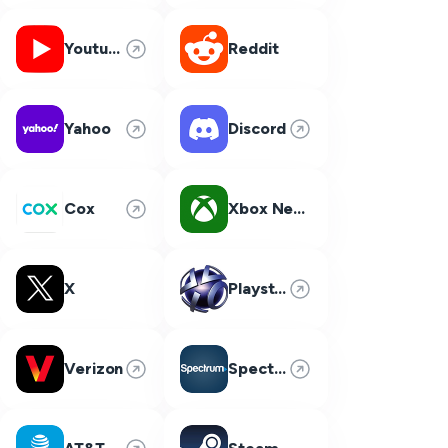
Youtube
Reddit
Yahoo
Discord
Cox
Xbox Network
X
Playstation Network
Verizon
Spectrum