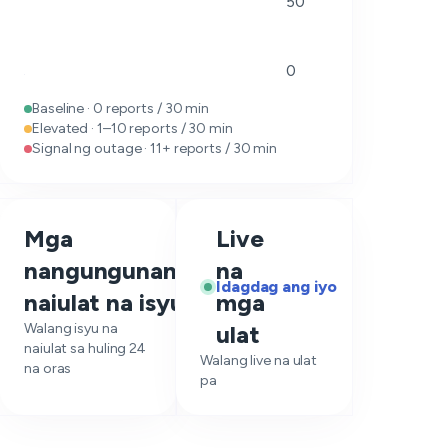
50
0
Baseline · 0 reports / 30 min
Elevated · 1–10 reports / 30 min
Signal ng outage · 11+ reports / 30 min
Mga
Live
nangungunang
na
—
Idagdag ang iyo
naiulat na isyu
mga
Walang isyu na
ulat
naiulat sa huling 24
Walang live na ulat
na oras
pa