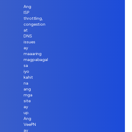
Ang
ISP
throttling,
congestion
at
DNS
issues
ay
maaaring
magpabagal
sa
iyo
kahit
na
ang
mga
site
ay
up.
Ang
VeePN
ay