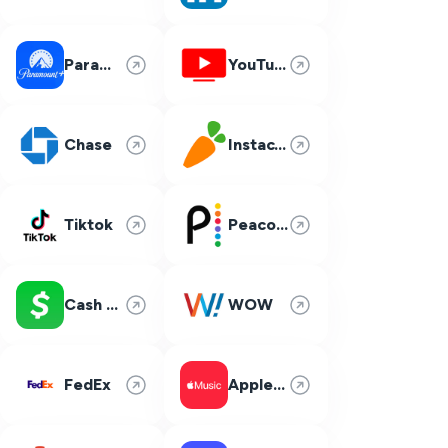
Paramount Plus
YouTube TV
Chase
Instacart
Tiktok
Peacock
Cash App
WOW
FedEx
Apple Music