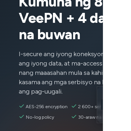
Kumuha ng 83% o
VeePN + 4 dagda
na buwan
I-secure ang iyong koneksyon, protek
ang iyong data, at ma-access ang nila
nang maaasahan mula sa kahit saan —
kasama ang mga serbisyo na hindi maa
ang pag-uugali.
Location
Destiny 2 ma
AES-256 encryption
2 600+ servers
Encryption
No-log policy
30-araw na refund