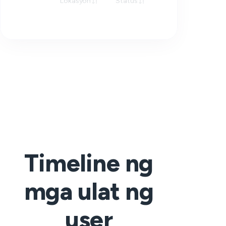
Lokasyon
Status
Tugon
Timeline ng
mga ulat ng
user