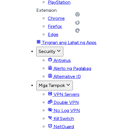
PlayStation
Extension
Chrome
Firefox
Edge
Tingnan ang Lahat ng Apps
Security
Antivirus
Alerto ng Paglabag
Alternative ID
Mga Tampok
VPN Servers
Double VPN
No Log VPN
Kill Switch
NetGuard