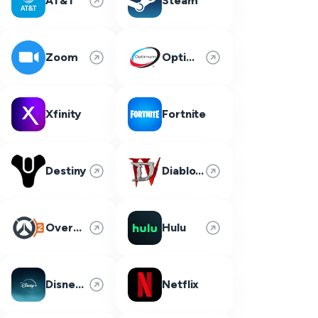
AT&T
Steam
Zoom
Optimum
Xfinity
Fortnite
Destiny
Diablo 4
Overwatch 2
Hulu
Disney Plus
Netflix