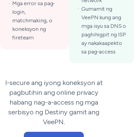
network
Mga error sa pag-
Gumamit ng
login,
VeePN kung ang
matchmaking, o
mga isyu sa DNS o
koneksyon ng
paghihigpit ng ISP
fireteam
ay nakakaapekto
sa pag-access
I-secure ang iyong koneksyon at
pagbutihin ang online privacy
habang nag-a-access ng mga
serbisyo ng Destiny gamit ang
VeePN.