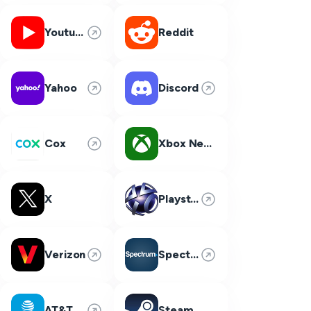
Youtube
Reddit
Yahoo
Discord
Cox
Xbox Network
X
Playstation Network
Verizon
Spectrum
AT&T
Steam