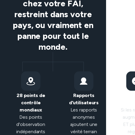
chez votre FAI,
restreint dans votre
pays, ou vraiment en
panne pour tout le
monde.
28 points de
Rapports
Classi
contrôle
d'utilisateurs
intel
mondiaux
Les rapports
Si les 
Des points
anonymes
augm
d'observation
ajoutent une
ET pl
indépendants
vérité terrain
rég