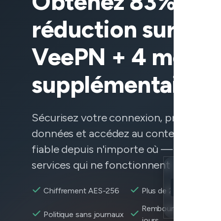
Obtenez 83% de
réduction sur
VeePN + 4 mois
supplémentaires
Sécurisez votre connexion, protégez v
données et accédez au contenu de ma
fiable depuis n'importe où — y compris
services qui ne fonctionnent pas bien.
Location
Yahoo accessi
Chiffrement AES-256
Plus de 2 600+ serveu
Encryption
Remboursement sous
Politique sans journaux
jours