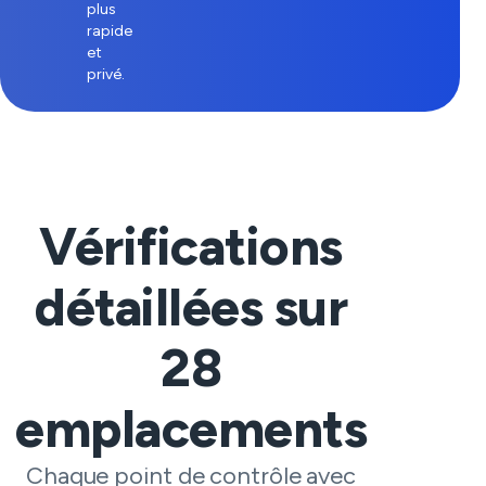
plus
rapide
et
privé.
Vérifications
détaillées sur
28
emplacements
Chaque point de contrôle avec