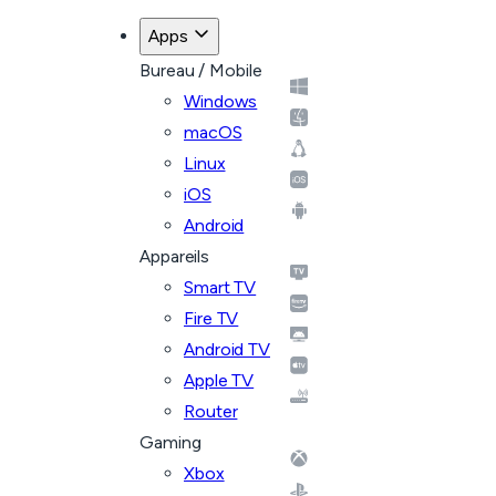
Apps
Bureau / Mobile
Windows
macOS
Linux
iOS
Android
Appareils
Smart TV
Fire TV
Android TV
Apple TV
Router
Gaming
Xbox