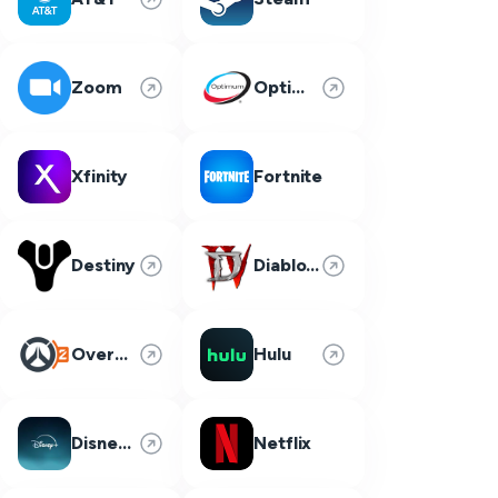
Zoom
Optimum
Xfinity
Fortnite
Destiny
Diablo 4
Overwatch 2
Hulu
Disney Plus
Netflix