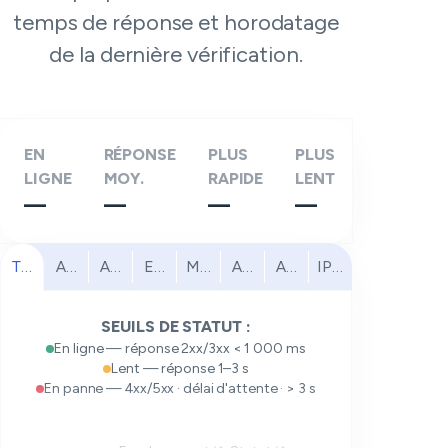
temps de réponse et horodatage
de la dernière vérification.
EN
RÉPONSE
PLUS
PLUS
LIGNE
MOY.
RAPIDE
LENT
—
—
—
—
Tous
Amérique du Nord
Amérique du Sud
Europe
Moyen-Orient
Afrique
Asie-Pacifique
IPv6
SEUILS DE STATUT :
En ligne — réponse 2xx/3xx < 1 000 ms
Lent — réponse 1–3 s
En panne — 4xx/5xx · délai d'attente · > 3 s