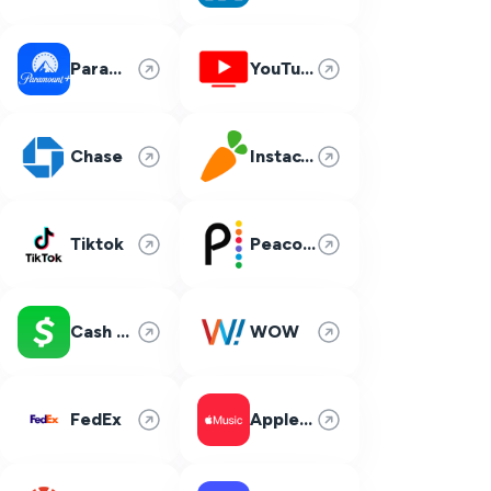
Paramount Plus
YouTube TV
Chase
Instacart
Tiktok
Peacock
Cash App
WOW
FedEx
Apple Music