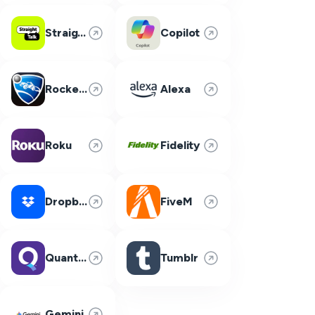
Straight Talk
Copilot
Rocket League
Alexa
Roku
Fidelity
Dropbox
FiveM
Quantum Fiber
Tumblr
Gemini