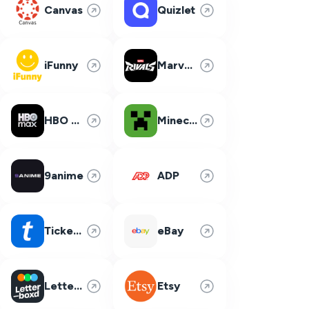
Canvas
Quizlet
iFunny
Marvel Rivals
HBO Max
Minecraft
9anime
ADP
Ticketmaster
eBay
Letterboxd
Etsy