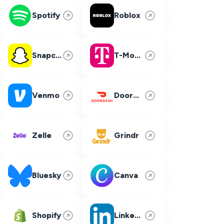
Spotify
Roblox
Snapchat
T-Mobile
Venmo
DoorDash
Zelle
Grindr
Bluesky
Canva
Shopify
LinkedIn