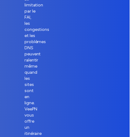
limitation
par le
FAI,
les
congestions
et les
problèmes
DNS
peuvent
ralentir
même
quand
les
sites
sont
en
ligne.
VeePN
vous
offre
un
itinéraire