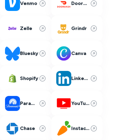
Venmo
DoorDash
Zelle
Grindr
Bluesky
Canva
Shopify
LinkedIn
Paramount Plus
YouTube TV
Chase
Instacart