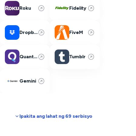
Roku
Fidelity
Dropbox
FiveM
Quantum Fiber
Tumblr
Gemini
Ipakita ang lahat ng 69 serbisyo