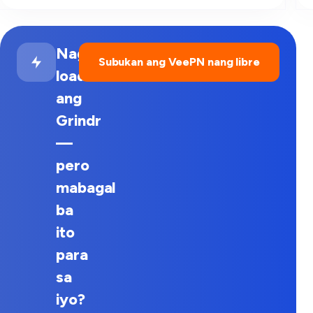
Naglo-
Subukan ang VeePN nang libre
load
ang
Grindr
—
pero
mabagal
ba
ito
para
sa
iyo?