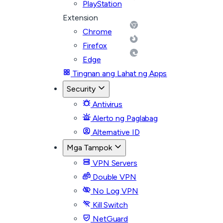
PlayStation
Extension
Chrome
Firefox
Edge
Tingnan ang Lahat ng Apps
Security
Antivirus
Alerto ng Paglabag
Alternative ID
Mga Tampok
VPN Servers
Double VPN
No Log VPN
Kill Switch
NetGuard