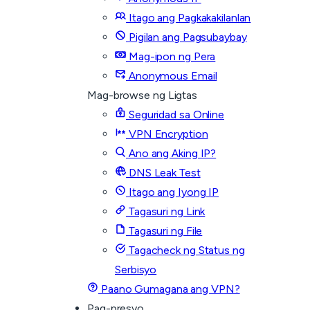
Itago ang Pagkakakilanlan
Pigilan ang Pagsubaybay
Mag-ipon ng Pera
Anonymous Email
Mag-browse ng Ligtas
Seguridad sa Online
VPN Encryption
Ano ang Aking IP?
DNS Leak Test
Itago ang Iyong IP
Tagasuri ng Link
Tagasuri ng File
Tagacheck ng Status ng
Serbisyo
Paano Gumagana ang VPN?
Pag-presyo