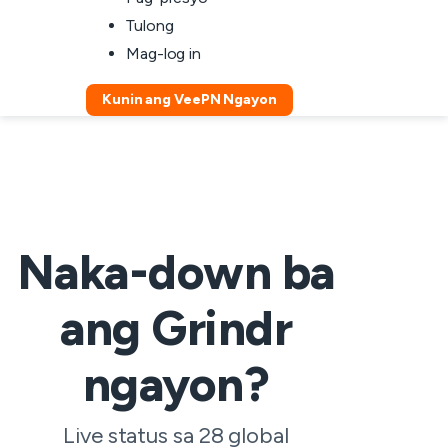
Tulong
Mag-log in
Kunin ang VeePN Ngayon
Naka-down ba
ang Grindr
ngayon?
Live status sa 28 global