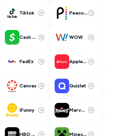
Tiktok
Peacock
Cash App
WOW
FedEx
Apple Music
Canvas
Quizlet
iFunny
Marvel Rivals
HBO Max
Minecraft