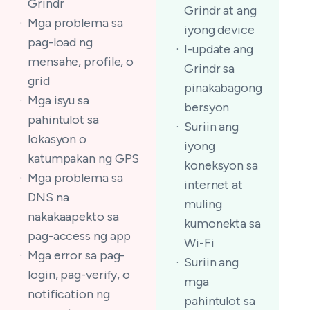
Grindr
Grindr at ang
Mga problema sa
iyong device
pag-load ng
I-update ang
mensahe, profile, o
Grindr sa
grid
pinakabagong
Mga isyu sa
bersyon
pahintulot sa
Suriin ang
lokasyon o
iyong
katumpakan ng GPS
koneksyon sa
Mga problema sa
internet at
DNS na
muling
nakakaapekto sa
kumonekta sa
pag-access ng app
Wi-Fi
Mga error sa pag-
Suriin ang
login, pag-verify, o
mga
notification ng
pahintulot sa