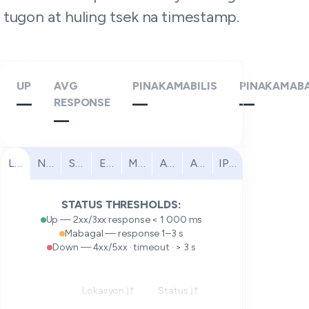
tugon at huling tsek na timestamp.
UP
AVG
PINAKAMABILIS
PINAKAMAB
—
RESPONSE
—
—
—
Lahat
North America
South America
Europe
Middle East
Africa
Asia Pacific
IPv6
STATUS THRESHOLDS:
Up — 2xx/3xx response < 1 000 ms
Mabagal — response 1–3 s
Down — 4xx/5xx · timeout · > 3 s
Lokasyon
Status
Tugon