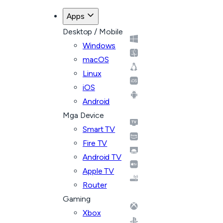
Apps
Desktop / Mobile
Windows
macOS
Linux
iOS
Android
Mga Device
Smart TV
Fire TV
Android TV
Apple TV
Router
Gaming
Xbox