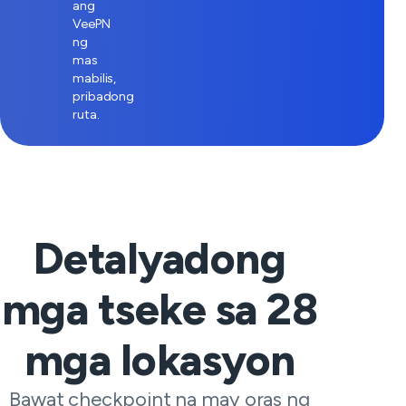
ang
VeePN
ng
mas
mabilis,
pribadong
ruta.
Detalyadong
mga tseke sa
28
mga lokasyon
Bawat checkpoint na may oras ng