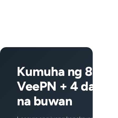
Kumuha ng 83% o
VeePN + 4 dagda
na buwan