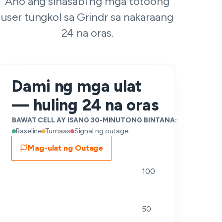
Ano ang sinasabi ng mga totoong
user tungkol sa Grindr sa nakaraang
24 na oras.
Dami ng mga ulat
— huling 24 na oras
BAWAT CELL AY ISANG 30-MINUTONG BINTANA:
Baseline
Tumaas
Signal ng outage
Mag-ulat ng Outage
100
50