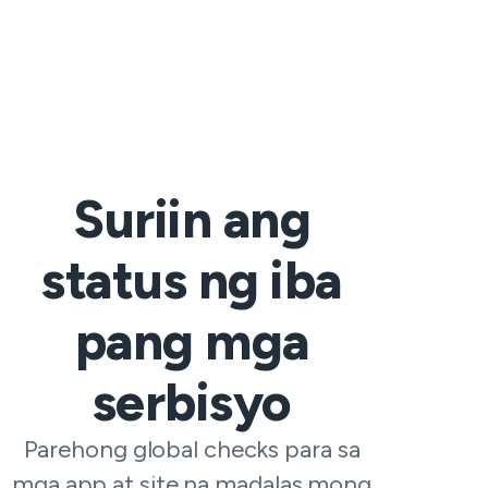
Suriin ang
status ng iba
pang mga
serbisyo
Parehong global checks para sa
mga app at site na madalas mong