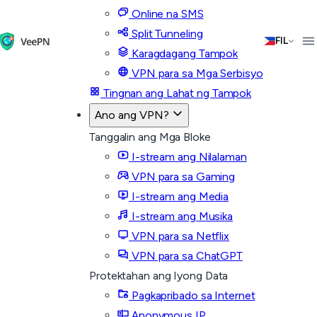
Online na SMS
Split Tunneling
FIL
Karagdagang Tampok
VPN para sa Mga Serbisyo
Tingnan ang Lahat ng Tampok
Ano ang VPN?
Tanggalin ang Mga Bloke
I-stream ang Nilalaman
VPN para sa Gaming
I-stream ang Media
I-stream ang Musika
VPN para sa Netflix
VPN para sa ChatGPT
Protektahan ang Iyong Data
Pagkapribado sa Internet
Anonymous IP