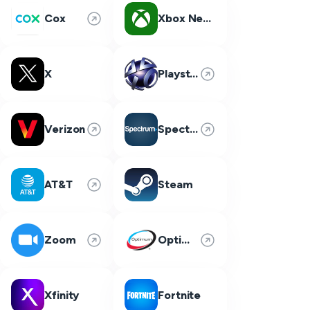
Cox
Xbox Network
X
Playstation Network
Verizon
Spectrum
AT&T
Steam
Zoom
Optimum
Xfinity
Fortnite