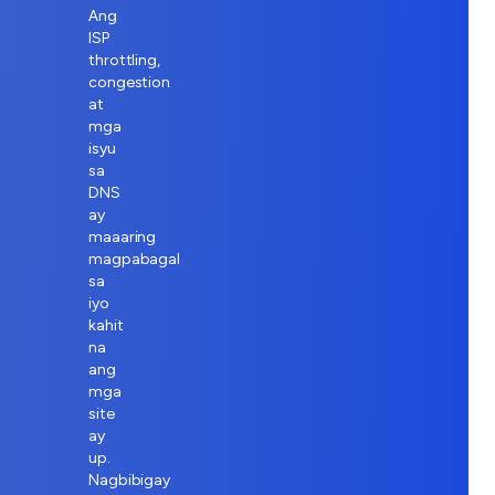
Ang
ISP
throttling,
congestion
at
mga
isyu
sa
DNS
ay
maaaring
magpabagal
sa
iyo
kahit
na
ang
mga
site
ay
up.
Nagbibigay