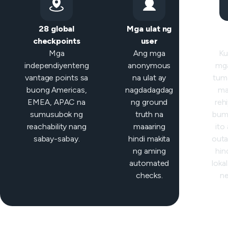
28 global
Mga ulat ng
Mat
checkpoints
user
klas
Mga
Ang mga
Ku
independiyenteng
anonymous
mga
vantage points sa
na ulat ay
tum
buong Americas,
nagdadagdag
ma
EMEA, APAC na
ng ground
reh
sumusubok ng
truth na
bum
reachability nang
maaaring
ito
sabay-sabay.
hindi makita
outa
ng aming
hind
automated
loka
checks.
ne