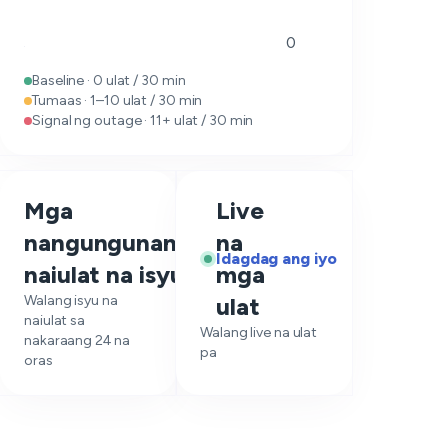
0
Baseline · 0 ulat / 30 min
Tumaas · 1–10 ulat / 30 min
Signal ng outage · 11+ ulat / 30 min
Mga
Live
nangungunang
na
—
Idagdag ang iyo
naiulat na isyu
mga
Walang isyu na
ulat
naiulat sa
Walang live na ulat
nakaraang 24 na
pa
oras