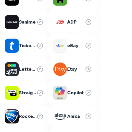
9anime
ADP
Ticketmaster
eBay
Letterboxd
Etsy
Straight Talk
Copilot
Rocket League
Alexa