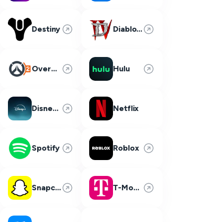
Destiny
Diablo 4
Overwatch 2
Hulu
Disney Plus
Netflix
Spotify
Roblox
Snapchat
T-Mobile