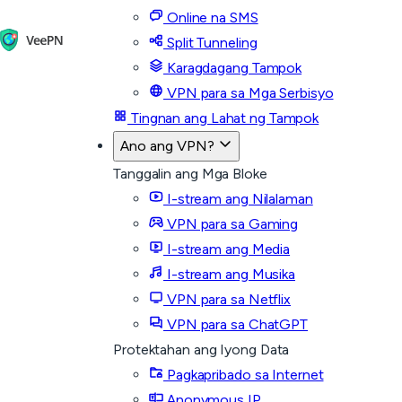
Online na SMS
Split Tunneling
Karagdagang Tampok
VPN para sa Mga Serbisyo
Tingnan ang Lahat ng Tampok
Ano ang VPN?
Tanggalin ang Mga Bloke
I-stream ang Nilalaman
VPN para sa Gaming
I-stream ang Media
I-stream ang Musika
VPN para sa Netflix
VPN para sa ChatGPT
Protektahan ang Iyong Data
Pagkapribado sa Internet
Anonymous IP