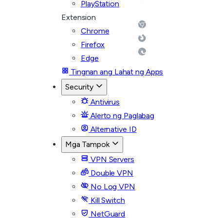
PlayStation
Extension
Chrome
Firefox
Edge
Tingnan ang Lahat ng Apps
Security
Antivirus
Alerto ng Paglabag
Alternative ID
Mga Tampok
VPN Servers
Double VPN
No Log VPN
Kill Switch
NetGuard