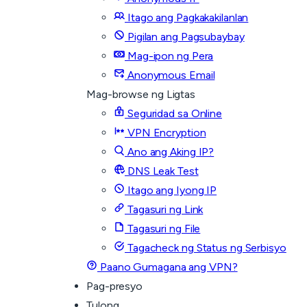
Itago ang Pagkakakilanlan
Pigilan ang Pagsubaybay
Mag-ipon ng Pera
Anonymous Email
Mag-browse ng Ligtas
Seguridad sa Online
VPN Encryption
Ano ang Aking IP?
DNS Leak Test
Itago ang Iyong IP
Tagasuri ng Link
Tagasuri ng File
Tagacheck ng Status ng Serbisyo
Paano Gumagana ang VPN?
Pag-presyo
Tulong