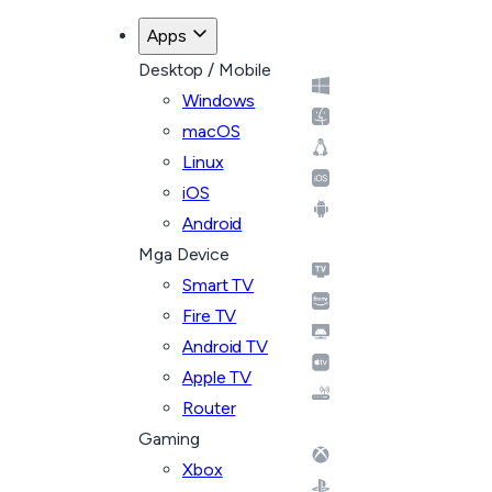
Apps
Desktop / Mobile
Windows
macOS
Linux
iOS
Android
Mga Device
Smart TV
Fire TV
Android TV
Apple TV
Router
Gaming
Xbox