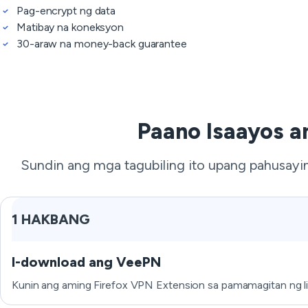
Pag-encrypt ng data
Matibay na koneksyon
30-araw na money-back guarantee
Paano Isaayos a
Sundin ang mga tagubiling ito upang pahusayin
1 HAKBANG
I-download ang VeePN
Kunin ang aming Firefox VPN Extension sa pamamagitan ng lin