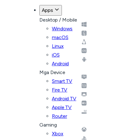
Apps
Desktop / Mobile
Windows
macOS
Linux
iOS
Android
Mga Device
Smart TV
Fire TV
Android TV
Apple TV
Router
Gaming
Xbox