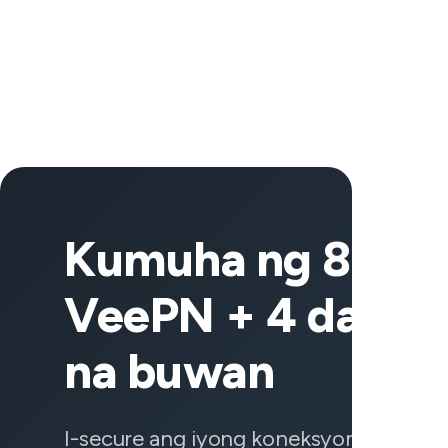
Kumuha ng 83% o
VeePN + 4 dagda
na buwan
I-secure ang iyong koneksyon, protek