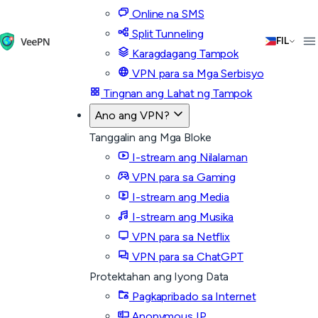
Online na SMS
Split Tunneling
FIL
Karagdagang Tampok
VPN para sa Mga Serbisyo
Tingnan ang Lahat ng Tampok
Ano ang VPN?
Tanggalin ang Mga Bloke
I-stream ang Nilalaman
VPN para sa Gaming
I-stream ang Media
I-stream ang Musika
VPN para sa Netflix
VPN para sa ChatGPT
Protektahan ang Iyong Data
Pagkapribado sa Internet
Anonymous IP