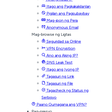
Itago ang Pagkakakilanlan
Pigilan ang Pagsubaybay
Mag-ipon ng Pera
Anonymous Email
Mag-browse ng Ligtas
Seguridad sa Online
VPN Encryption
Ano ang Aking IP?
DNS Leak Test
Itago ang Iyong IP
Tagasuri ng Link
Tagasuri ng File
Tagacheck ng Status ng
Serbisyo
Paano Gumagana ang VPN?
Pag-presyo