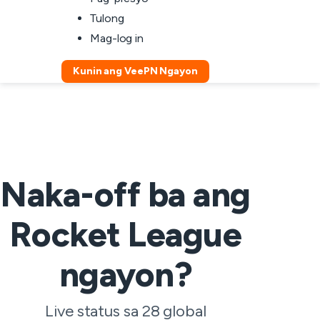
Tulong
Mag-log in
Kunin ang VeePN Ngayon
Naka-off ba ang
Rocket League
ngayon?
Live status sa 28 global