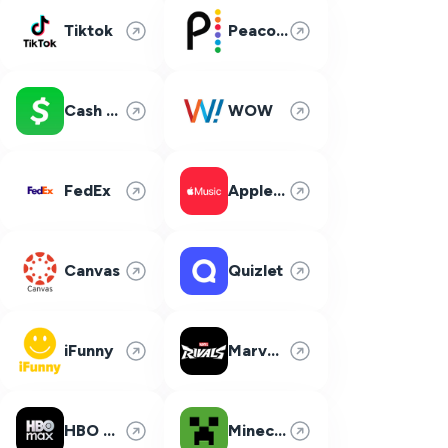
Tiktok
Peacock
Cash App
WOW
FedEx
Apple Music
Canvas
Quizlet
iFunny
Marvel Rivals
HBO Max
Minecraft