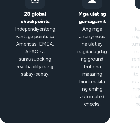
28 global
Mga ulat ng
checkpoints
gumagamit
clas
Independiyenteng
Ang mga
Ku
vantage points sa
anonymous
mga
Americas, EMEA,
na ulat ay
tum
APAC na
nagdadagdag
ma
sumusubok ng
ng ground
reh
reachability nang
truth na
bum
sabay-sabay.
maaaring
ito
hindi makita
out
ng aming
hin
automated
loka
checks.
n