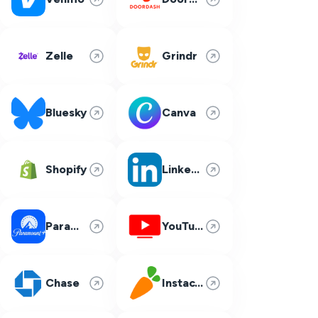
Zelle
Grindr
Bluesky
Canva
Shopify
LinkedIn
Paramount Plus
YouTube TV
Chase
Instacart