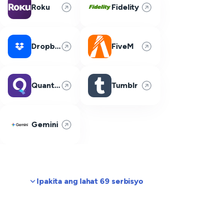
Roku
Fidelity
Dropbox
FiveM
Quantum Fiber
Tumblr
Gemini
Ipakita ang lahat 69 serbisyo