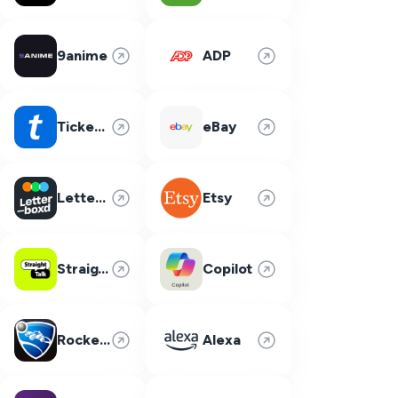
9anime
ADP
Ticketmaster
eBay
Letterboxd
Etsy
Straight Talk
Copilot
Rocket League
Alexa