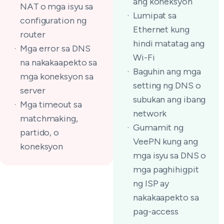
ang koneksyon
NAT o mga isyu sa
Lumipat sa
configuration ng
Ethernet kung
router
hindi matatag ang
Mga error sa DNS
Wi-Fi
na nakakaapekto sa
Baguhin ang mga
mga koneksyon sa
setting ng DNS o
server
subukan ang ibang
Mga timeout sa
network
matchmaking,
Gumamit ng
partido, o
VeePN kung ang
koneksyon
mga isyu sa DNS o
mga paghihigpit
ng ISP ay
nakakaapekto sa
pag-access