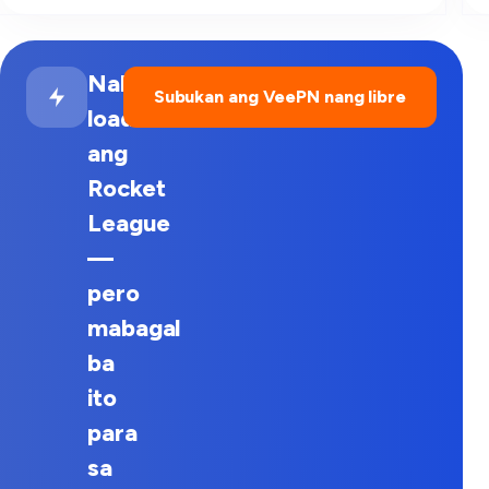
Naka-
Subukan ang VeePN nang libre
load
ang
Rocket
League
—
pero
mabagal
ba
ito
para
sa