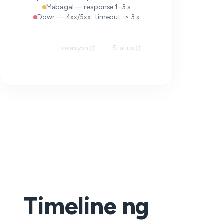
Mabagal — response 1–3 s
Down — 4xx/5xx · timeout · > 3 s
Lokasyon
Status
Tugon
Timeline ng