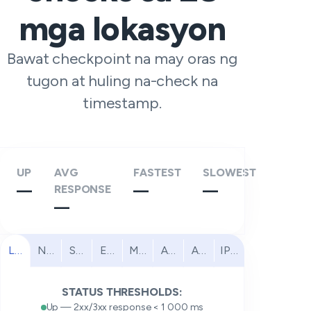
mga lokasyon
Bawat checkpoint na may oras ng
tugon at huling na-check na
timestamp.
UP
AVG
FASTEST
SLOWEST
—
RESPONSE
—
—
—
Lahat
North America
South America
Europe
Middle East
Africa
Asia Pacific
IPv6
STATUS THRESHOLDS:
Up — 2xx/3xx response < 1 000 ms