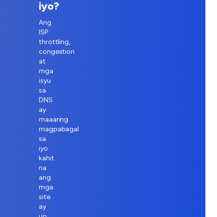
iyo?
Ang
ISP
throttling,
congestion
at
mga
isyu
sa
DNS
ay
maaaring
magpabagal
sa
iyo
kahit
na
ang
mga
site
ay
up.