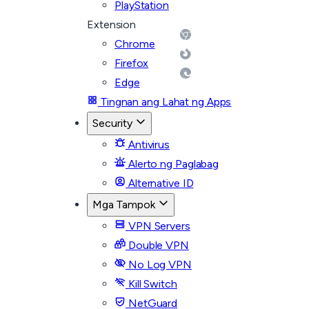
PlayStation
Extension
Chrome
Firefox
Edge
Tingnan ang Lahat ng Apps
Security
Antivirus
Alerto ng Paglabag
Alternative ID
Mga Tampok
VPN Servers
Double VPN
No Log VPN
Kill Switch
NetGuard