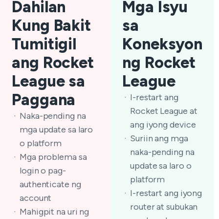
Dahilan
Mga Isyu
Kung Bakit
sa
Tumitigil
Koneksyon
ang Rocket
ng Rocket
League sa
League
Paggana
I-restart ang
Rocket League at
Naka-pending na
ang iyong device
mga update sa laro
Suriin ang mga
o platform
naka-pending na
Mga problema sa
update sa laro o
login o pag-
platform
authenticate ng
I-restart ang iyong
account
router at subukan
Mahigpit na uri ng