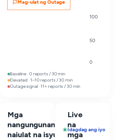
Mag-ulat ng Outage
100
50
0
Baseline · 0 reports / 30 min
Elevated · 1–10 reports / 30 min
Outage signal · 11+ reports / 30 min
Mga
Live
nangungunang
na
—
Idagdag ang iyo
naiulat na isyu
mga