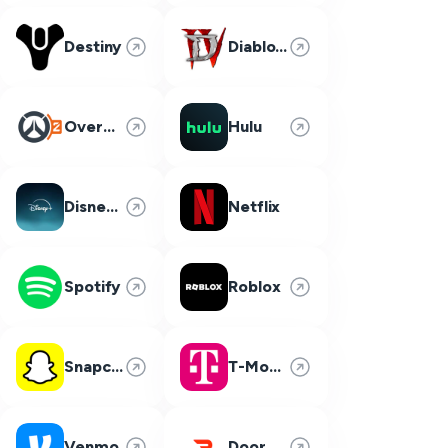
Destiny
Diablo 4
Overwatch 2
Hulu
Disney Plus
Netflix
Spotify
Roblox
Snapchat
T-Mobile
Venmo
DoorDash