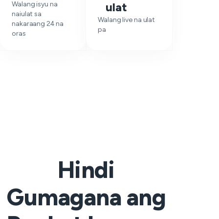
Walang isyu na
ulat
naiulat sa
Walang live na ulat
nakaraang 24 na
pa
oras
Hindi
Gumagana ang