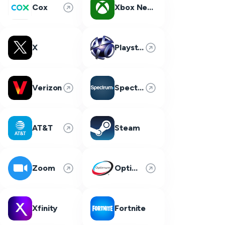
Cox
Xbox Network
X
Playstation Network
Verizon
Spectrum
AT&T
Steam
Zoom
Optimum
Xfinity
Fortnite