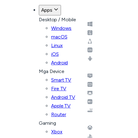
Apps
Desktop / Mobile
Windows
macOS
Linux
iOS
Android
Mga Device
Smart TV
Fire TV
Android TV
Apple TV
Router
Gaming
Xbox