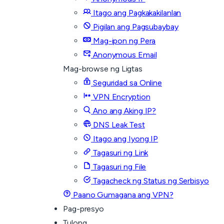
Itago ang Pagkakakilanlan
Pigilan ang Pagsubaybay
Mag-ipon ng Pera
Anonymous Email
Mag-browse ng Ligtas
Seguridad sa Online
VPN Encryption
Ano ang Aking IP?
DNS Leak Test
Itago ang Iyong IP
Tagasuri ng Link
Tagasuri ng File
Tagacheck ng Status ng Serbisyo
Paano Gumagana ang VPN?
Pag-presyo
Tulong