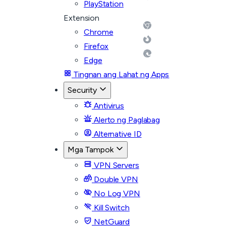
PlayStation
Extension
Chrome
Firefox
Edge
Tingnan ang Lahat ng Apps
Security
Antivirus
Alerto ng Paglabag
Alternative ID
Mga Tampok
VPN Servers
Double VPN
No Log VPN
Kill Switch
NetGuard