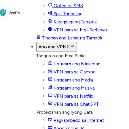
Online na SMS
Split Tunneling
Karagdagang Tampok
VPN para sa Mga Serbisyo
Tingnan ang Lahat ng Tampok
Ano ang VPN?
Tanggalin ang Mga Bloke
I-stream ang Nilalaman
VPN para sa Gaming
I-stream ang Media
I-stream ang Musika
VPN para sa Netflix
VPN para sa ChatGPT
Protektahan ang Iyong Data
Pagkapribado sa Internet
Anonymous IP