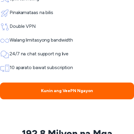
Pinakamataas na bilis
Double VPN
Walang limitasyong bandwidth
24/7 na chat support ng live
10 aparato bawat subscription
Kunin ang VeePN Ngayon
192.8 Milyon na Mga