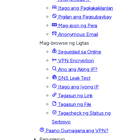
Itago ang Pagkakakilanlan
Pigilan ang Pagsubaybay
Mag-ipon ng Pera
Anonymous Email
Mag-browse ng Ligtas
Seguridad sa Online
VPN Encryption
Ano ang Aking IP?
DNS Leak Test
Itago ang Iyong IP
Tagasuri ng Link
Tagasuri ng File
Tagacheck ng Status ng
Serbisyo
Paano Gumagana ang VPN?
Pag-presyo