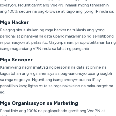
lokasyon. Ngunit gamit ang VeePN, maaari mong tamasahin
ang 100% secure na pag-browse at itago ang iyong IP mula sa:
Mga Hacker
Palaging sinusubukan ng mga hacker na tuklasin ang iyong
personal at pinansyal na data upang makahanap ng sensitibong
impormasyon at ipatas ito. Gayunpaman, pinoprotektahan ka ng
isang magandang VPN mula sa lahat ng panganib.
Mga Snooper
Karaniwang nagmamatyag ng personal na data at online na
kagustuhan ang mga ahensiya sa pag-aanunsyo upang ipagbili
sa mga negosyo. Ngunit ang isang anonymous na IP ay
panatilihin kang ligtas mula sa mga nakakainis na naka-target na
ad.
Mga Organisasyon sa Marketing
Panatilihin ang 100% na pagkapribado gamit ang VeePN at