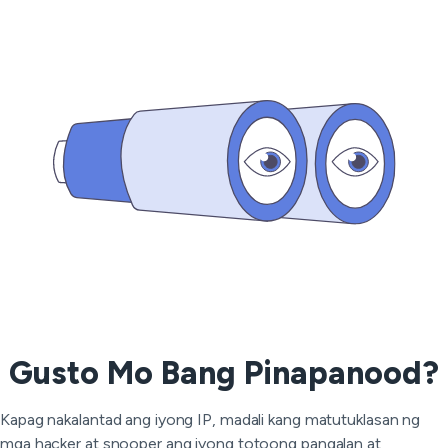
Gusto Mo Bang Pinapanood?
Kapag nakalantad ang iyong IP, madali kang matutuklasan ng
mga hacker at snooper ang iyong totoong pangalan at