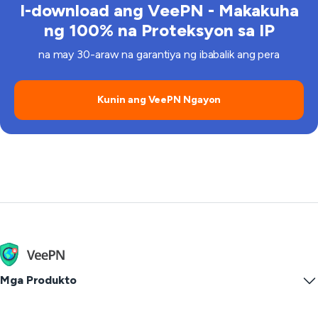
I-download ang VeePN - Makakuha
ng 100% na Proteksyon sa IP
na may 30-araw na garantiya ng ibabalik ang pera
Kunin ang VeePN Ngayon
Mga Produkto
Windows PC VPN