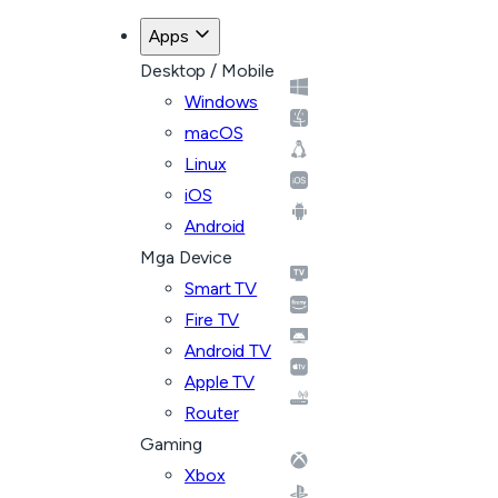
Apps
Desktop / Mobile
Windows
macOS
Linux
iOS
Android
Mga Device
Smart TV
Fire TV
Android TV
Apple TV
Router
Gaming
Xbox