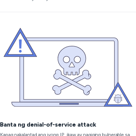
Banta ng denial-of-service attack
Kapag nakalantad ang iyong IP, ikaw ay nagiging bulnerable sa