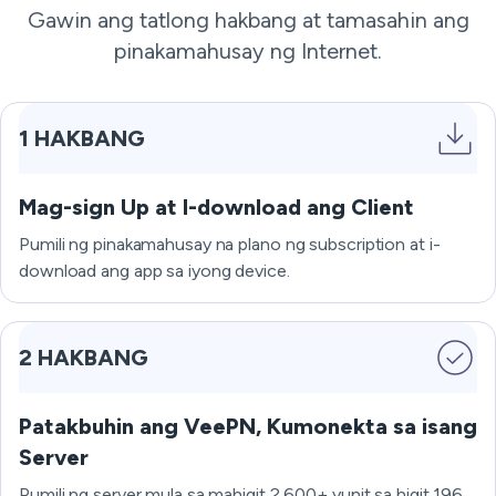
Gawin ang tatlong hakbang at tamasahin ang
pinakamahusay ng Internet.
1 HAKBANG
Mag-sign Up at I-download ang Client
Pumili ng pinakamahusay na plano ng subscription at i-
download ang app sa iyong device.
2 HAKBANG
Patakbuhin ang VeePN, Kumonekta sa isang
Server
Pumili ng server mula sa mahigit 2,600+ yunit sa higit 196