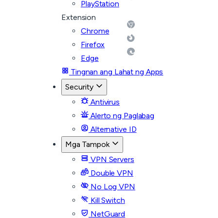
PlayStation
Extension
Chrome
Firefox
Edge
Tingnan ang Lahat ng Apps
Security
Antivirus
Alerto ng Paglabag
Alternative ID
Mga Tampok
VPN Servers
Double VPN
No Log VPN
Kill Switch
NetGuard