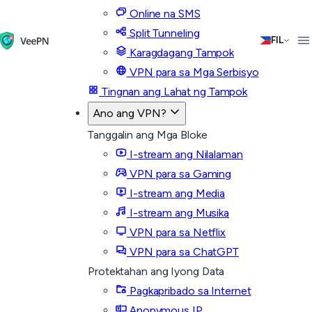
Online na SMS
Split Tunneling
FIL
Karagdagang Tampok
VPN para sa Mga Serbisyo
Tingnan ang Lahat ng Tampok
Ano ang VPN?
Tanggalin ang Mga Bloke
I-stream ang Nilalaman
VPN para sa Gaming
I-stream ang Media
I-stream ang Musika
VPN para sa Netflix
VPN para sa ChatGPT
Protektahan ang Iyong Data
Pagkapribado sa Internet
Anonymous IP