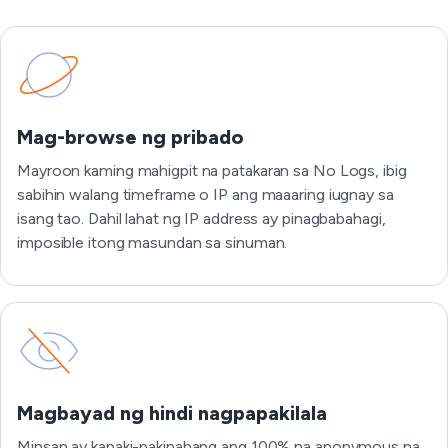
Mag-browse ng pribado
Mayroon kaming mahigpit na patakaran sa No Logs, ibig
sabihin walang timeframe o IP ang maaaring iugnay sa
isang tao. Dahil lahat ng IP address ay pinagbabahagi,
imposible itong masundan sa sinuman.
Magbayad ng hindi nagpapakilala
Minsan ay kapaki-pakinabang ang 100% na anonymous na