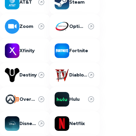
AT&T
Steam
Zoom
Optimum
Xfinity
Fortnite
Destiny
Diablo 4
Overwatch 2
Hulu
Disney Plus
Netflix