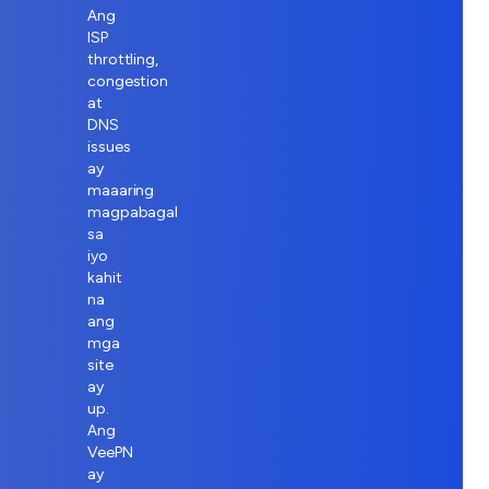
Ang
ISP
throttling,
congestion
at
DNS
issues
ay
maaaring
magpabagal
sa
iyo
kahit
na
ang
mga
site
ay
up.
Ang
VeePN
ay