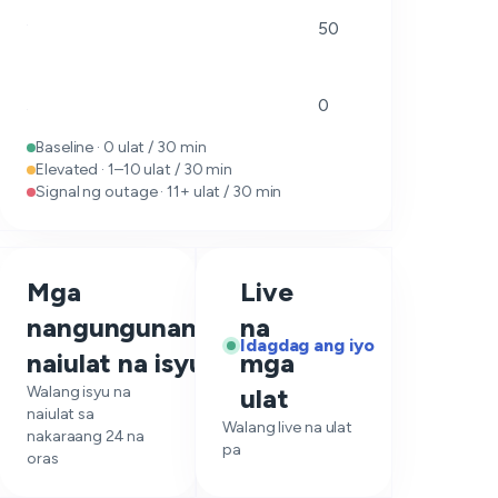
50
0
Baseline · 0 ulat / 30 min
Elevated · 1–10 ulat / 30 min
Signal ng outage · 11+ ulat / 30 min
Mga
Live
nangungunang
na
—
Idagdag ang iyo
naiulat na isyu
mga
Walang isyu na
ulat
naiulat sa
Walang live na ulat
nakaraang 24 na
pa
oras