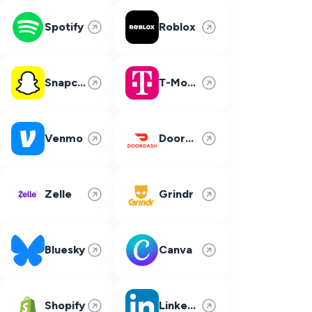
Spotify
Roblox
Snapchat
T-Mobile
Venmo
DoorDash
Zelle
Grindr
Bluesky
Canva
Shopify
LinkedIn