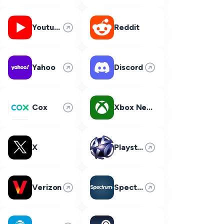
Youtube
Reddit
Yahoo
Discord
Cox
Xbox Network
X
Playstation Network
Verizon
Spectrum