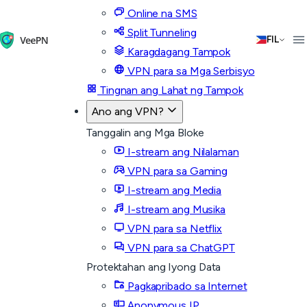
Online na SMS
Split Tunneling
FIL
Karagdagang Tampok
VPN para sa Mga Serbisyo
Tingnan ang Lahat ng Tampok
Ano ang VPN?
Tanggalin ang Mga Bloke
I-stream ang Nilalaman
VPN para sa Gaming
I-stream ang Media
I-stream ang Musika
VPN para sa Netflix
VPN para sa ChatGPT
Protektahan ang Iyong Data
Pagkapribado sa Internet
Anonymous IP