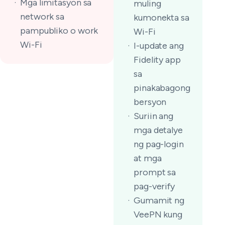
Mga limitasyon sa
muling
network sa
kumonekta sa
pampubliko o work
Wi-Fi
Wi-Fi
I-update ang
Fidelity app
sa
pinakabagong
bersyon
Suriin ang
mga detalye
ng pag-login
at mga
prompt sa
pag-verify
Gumamit ng
VeePN kung