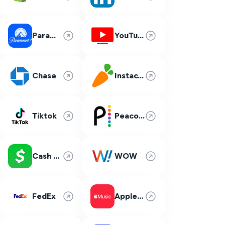
Paramount Plus
YouTube TV
Chase
Instacart
Tiktok
Peacock
Cash App
WOW
FedEx
Apple Music