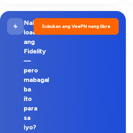
Naka-
Subukan ang VeePN nang libre
load
ang
Fidelity
—
pero
mabagal
ba
ito
para
sa
iyo?