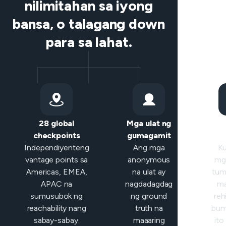
nilimitahan sa iyong
bansa, o talagang down
para sa lahat.
28 global
Mga ulat ng
Mat
checkpoints
gumagamit
klas
Independiyenteng
Ang mga
K
vantage points sa
anonymous
mga
Americas, EMEA,
na ulat ay
tum
APAC na
nagdadagdag
ma
sumusubok ng
ng ground
reh
reachability nang
truth na
bum
sabay-sabay.
maaaring
ito