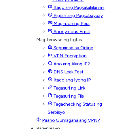
Itago ang Pagkakakilanlan
Pigilan ang Pagsubaybay
Mag-ipon ng Pera
Anonymous Email
Mag-browse ng Ligtas
Seguridad sa Online
VPN Encryption
Ano ang Aking IP?
DNS Leak Test
Itago ang Iyong IP
Tagasuri ng Link
Tagasuri ng File
Tagacheck ng Status ng
Serbisyo
Paano Gumagana ang VPN?
Pag-presyo