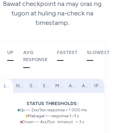
Bawat checkpoint na may oras ng
tugon at huling na-check na
timestamp.
UP
AVG
FASTEST
SLOWEST
—
RESPONSE
—
—
—
Lahat
North America
South America
Europe
Middle East
Africa
Asia Pacific
IPv6
STATUS THRESHOLDS:
Up — 2xx/3xx response < 1 000 ms
Mabagal — response 1–3 s
Down — 4xx/5xx · timeout · > 3 s