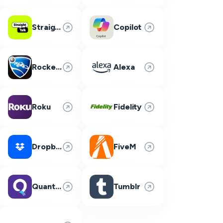
Straight Talk
Copilot
Rocket League
Alexa
Roku
Fidelity
Dropbox
FiveM
Quantum Fiber
Tumblr