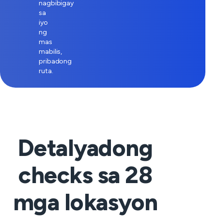
nagbibigay
sa
iyo
ng
mas
mabilis,
pribadong
ruta.
Detalyadong
checks sa
28
mga lokasyon