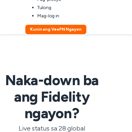
Tulong
Mag-log in
Kunin ang VeePN Ngayon
Naka-down ba
ang Fidelity
ngayon?
Live status sa 28 global