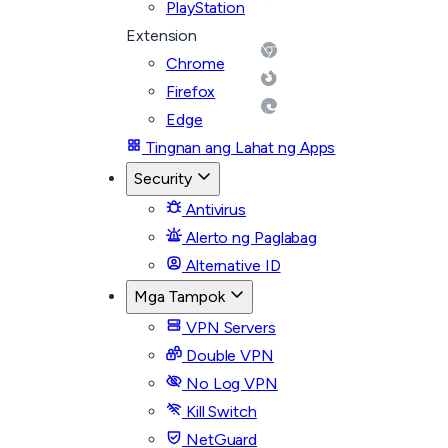
PlayStation
Extension
Chrome
Firefox
Edge
Tingnan ang Lahat ng Apps
Security
Antivirus
Alerto ng Paglabag
Alternative ID
Mga Tampok
VPN Servers
Double VPN
No Log VPN
Kill Switch
NetGuard