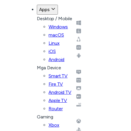
Apps
Desktop / Mobile
Windows
macOS
Linux
iOS
Android
Mga Device
Smart TV
Fire TV
Android TV
Apple TV
Router
Gaming
Xbox