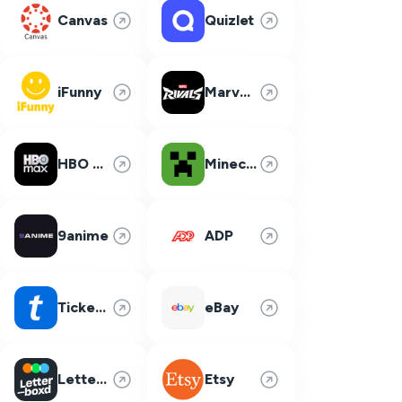
Canvas
Quizlet
iFunny
Marvel Rivals
HBO Max
Minecraft
9anime
ADP
Ticketmaster
eBay
Letterboxd
Etsy