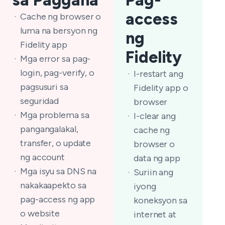
sa Paggana
Pag-
access
Cache ng browser o
luma na bersyon ng
ng
Fidelity app
Fidelity
Mga error sa pag-
login, pag-verify, o
I-restart ang
pagsusuri sa
Fidelity app o
seguridad
browser
Mga problema sa
I-clear ang
pangangalakal,
cache ng
transfer, o update
browser o
ng account
data ng app
Mga isyu sa DNS na
Suriin ang
nakakaapekto sa
iyong
pag-access ng app
koneksyon sa
o website
internet at