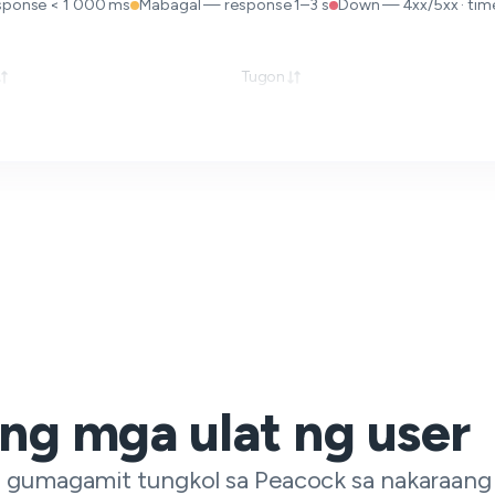
sponse < 1 000 ms
Mabagal — response 1–3 s
Down — 4xx/5xx · time
Tugon
 ng mga ulat ng user
 gumagamit tungkol sa Peacock sa nakaraang 