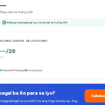
—
Mga ulat sa huling 24h
Walang malawakang isyu na naiulat sa huling 24h
GLOBAL CHECKS ·
28
LOCATIONS
—
/
28
—
Maaabot
Mabagal
Bumabagsak
gal ba ito para sa iyo?
Subukan
 magpabagal sa iyo kahit na ang mga site ay up. Ang