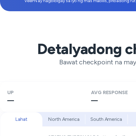
VeePN ay nagbibigay sa iyo ng mas mabilis, pribadong rut
Detalyadong c
Bawat checkpoint na may 
UP
AVG RESPONSE
—
—
Lahat
North America
South America