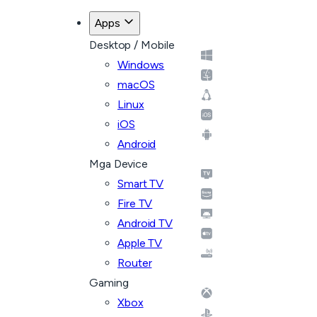
Apps
Desktop / Mobile
Windows
macOS
Linux
iOS
Android
Mga Device
Smart TV
Fire TV
Android TV
Apple TV
Router
Gaming
Xbox