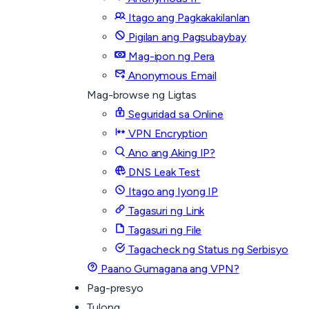
Itago ang Pagkakakilanlan
Pigilan ang Pagsubaybay
Mag-ipon ng Pera
Anonymous Email
Mag-browse ng Ligtas
Seguridad sa Online
VPN Encryption
Ano ang Aking IP?
DNS Leak Test
Itago ang Iyong IP
Tagasuri ng Link
Tagasuri ng File
Tagacheck ng Status ng Serbisyo
Paano Gumagana ang VPN?
Pag-presyo
Tulong