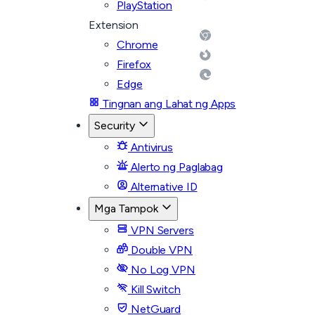
PlayStation
Extension
Chrome
Firefox
Edge
Tingnan ang Lahat ng Apps
Security
Antivirus
Alerto ng Paglabag
Alternative ID
Mga Tampok
VPN Servers
Double VPN
No Log VPN
Kill Switch
NetGuard