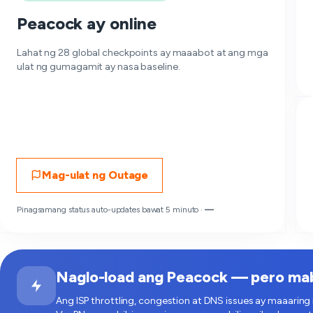
Peacock ay online
Lahat ng 28 global checkpoints ay maaabot at ang mga
ulat ng gumagamit ay nasa baseline.
Mag-ulat ng Outage
Pinagsamang status auto-updates bawat 5 minuto ·
—
Naglo-load ang Peacock — pero maba
Ang ISP throttling, congestion at DNS issues ay maaaring