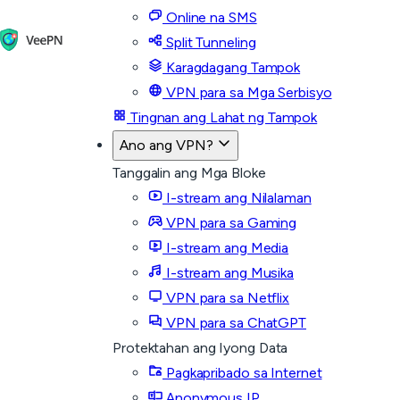
Online na SMS
Split Tunneling
Karagdagang Tampok
VPN para sa Mga Serbisyo
Tingnan ang Lahat ng Tampok
Ano ang VPN?
Tanggalin ang Mga Bloke
I-stream ang Nilalaman
VPN para sa Gaming
I-stream ang Media
I-stream ang Musika
VPN para sa Netflix
VPN para sa ChatGPT
Protektahan ang Iyong Data
Pagkapribado sa Internet
Anonymous IP