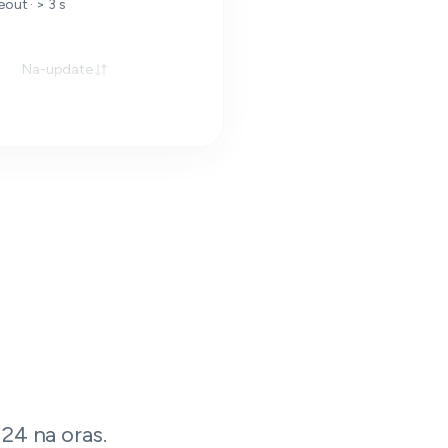
out · > 3 s
Na-update
24 na oras.