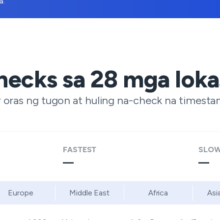
a.
hecks sa
28
mga loka
oras ng tugon at huling na-check na timesta
FASTEST
SLOW
—
—
Europe
Middle East
Africa
Asi