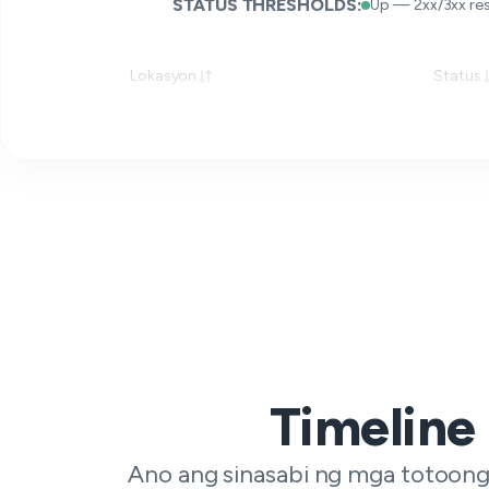
STATUS THRESHOLDS:
Up — 2xx/3xx re
Lokasyon
Status
Timeline
Ano ang sinasabi ng mga totoong