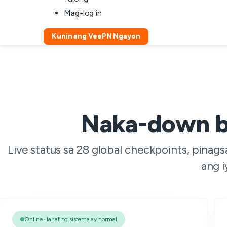
Mag-log in
Kunin ang VeePN Ngayon
Naka-down b
Live status sa 28 global checkpoints, pinag
ang i
Online · lahat ng sistema ay normal