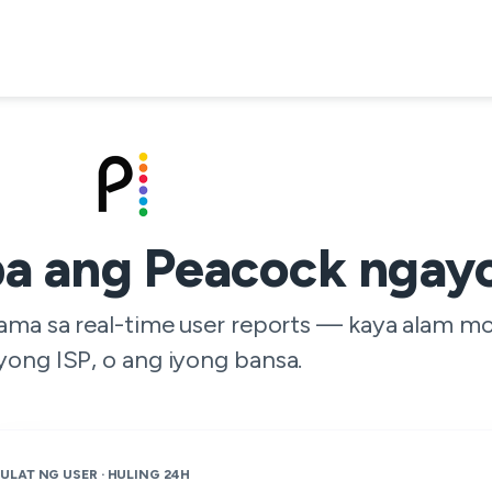
a ang Peacock ngay
sama sa real-time user reports — kaya alam mo
yong ISP, o ang iyong bansa.
ULAT NG USER · HULING 24H