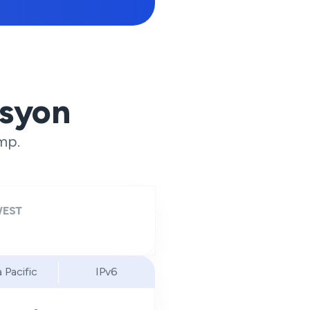
syon
mp.
EST
a Pacific
IPv6