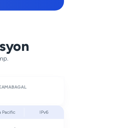
syon
mp.
KAMABAGAL
a Pacific
IPv6