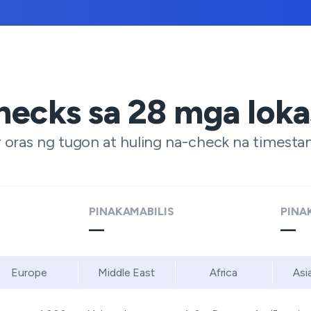
hecks sa
28
mga loka
oras ng tugon at huling na-check na timesta
PINAKAMABILIS
PINA
—
—
Europe
Middle East
Africa
Asi