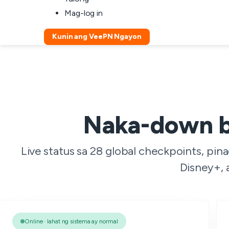
Mag-log in
Kunin ang VeePN Ngayon
Naka-down b
Live status sa 28 global checkpoints, pi
Disney+, 
Online · lahat ng sistema ay normal