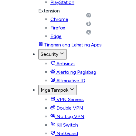
PlayStation
Extension
Chrome
Firefox
Edge
Tingnan ang Lahat ng Apps
Security
Antivirus
Alerto ng Paglabag
Alternative ID
Mga Tampok
VPN Servers
Double VPN
No Log VPN
Kill Switch
NetGuard