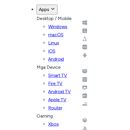
Apps
Desktop / Mobile
Windows
macOS
Linux
iOS
Android
Mga Device
Smart TV
Fire TV
Android TV
Apple TV
Router
Gaming
Xbox