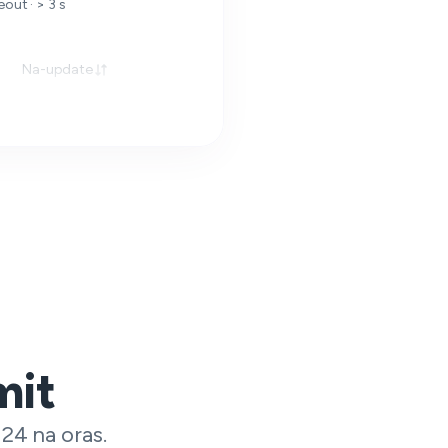
out · > 3 s
Na-update
mit
24 na oras.