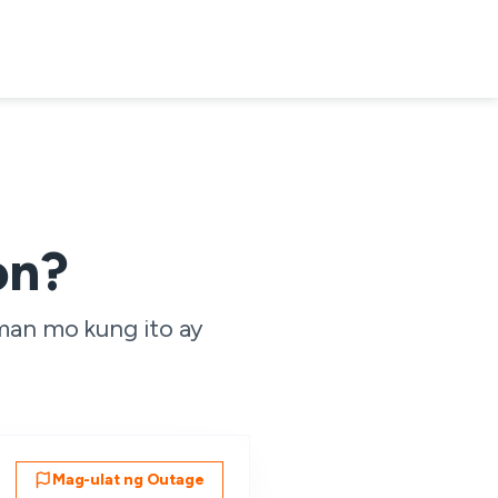
on?
aman mo kung ito ay
Mag-ulat ng Outage