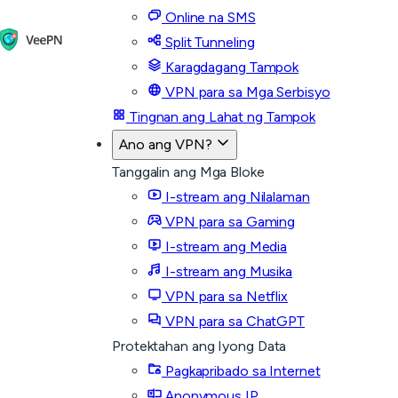
Online na SMS
Split Tunneling
Karagdagang Tampok
VPN para sa Mga Serbisyo
Tingnan ang Lahat ng Tampok
Ano ang VPN?
Tanggalin ang Mga Bloke
I-stream ang Nilalaman
VPN para sa Gaming
I-stream ang Media
I-stream ang Musika
VPN para sa Netflix
VPN para sa ChatGPT
Protektahan ang Iyong Data
Pagkapribado sa Internet
Anonymous IP