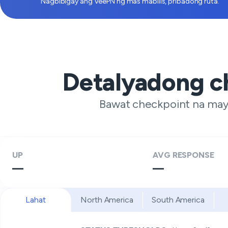
Nagbibigay ang VeePN ng mas mabilis, pribadong ruta.
Detalyadong c
Bawat checkpoint na may 
UP
AVG RESPONSE
—
—
Lahat
North America
South America