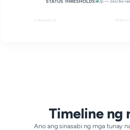
STATUS THRESHOLDS:
Up — 2xx/3xx re
Lokasyon
Status
Timeline ng
Ano ang sinasabi ng mga tunay na