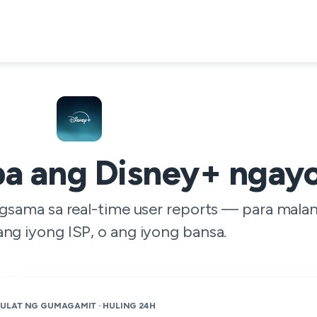
a ang Disney+ ngay
nagsama sa real-time user reports — para mal
ang iyong ISP, o ang iyong bansa.
ULAT NG GUMAGAMIT · HULING 24H