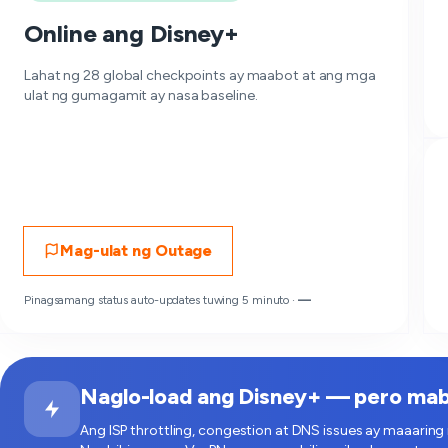
Online ang Disney+
Lahat ng 28 global checkpoints ay maabot at ang mga
ulat ng gumagamit ay nasa baseline.
Mag-ulat ng Outage
Pinagsamang status auto-updates tuwing 5 minuto ·
—
Naglo-load ang Disney+ — pero mabag
Ang ISP throttling, congestion at DNS issues ay maaaring