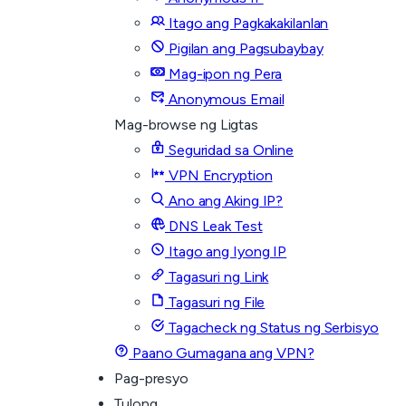
Itago ang Pagkakakilanlan
Pigilan ang Pagsubaybay
Mag-ipon ng Pera
Anonymous Email
Mag-browse ng Ligtas
Seguridad sa Online
VPN Encryption
Ano ang Aking IP?
DNS Leak Test
Itago ang Iyong IP
Tagasuri ng Link
Tagasuri ng File
Tagacheck ng Status ng Serbisyo
Paano Gumagana ang VPN?
Pag-presyo
Tulong