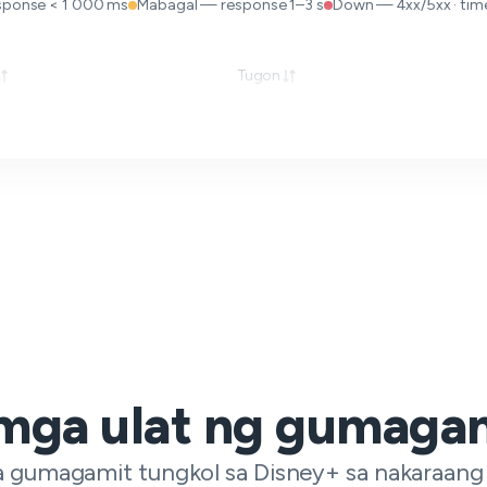
sponse < 1 000 ms
Mabagal — response 1–3 s
Down — 4xx/5xx · time
Tugon
 mga ulat ng gumaga
 gumagamit tungkol sa Disney+ sa nakaraang 