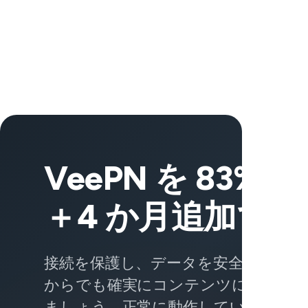
VeePN を 83% 
＋4 か月追加で入
接続を保護し、データを安全に保ち、
からでも確実にコンテンツにアクセ
ましょう。正常に動作していないサー