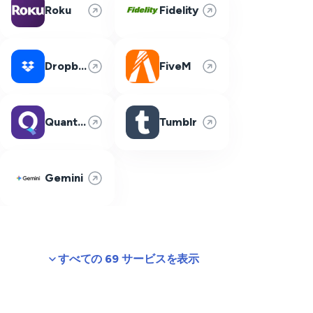
Roku
Fidelity
Dropbox
FiveM
Quantum Fiber
Tumblr
Gemini
すべての 69 サービスを表示