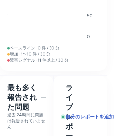
50
0
ベースライン · 0 件 / 30 分
増加 · 1〜10 件 / 30 分
障害シグナル · 11 件以上 / 30 分
最も多く
ラ
報告され
イ
—
た問題
ブ
過去 24 時間に問題
レ
自分のレポートを追加
は報告されていませ
ポ
ん