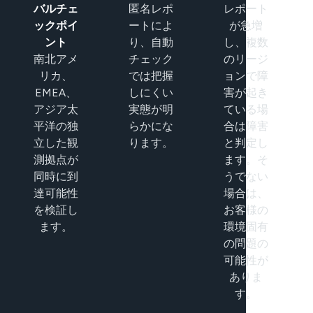
バルチェ
匿名レポ
レポート
ックポイ
ートによ
が急増
ント
り、自動
し、複数
南北アメ
チェック
のリージ
リカ、
では把握
ョンで障
EMEA、
しにくい
害が起き
アジア太
実態が明
ている場
平洋の独
らかにな
合は障害
立した観
ります。
と判定し
測拠点が
ます。そ
同時に到
うでない
達可能性
場合は、
を検証し
お客様の
ます。
環境固有
の問題の
可能性が
ありま
す。