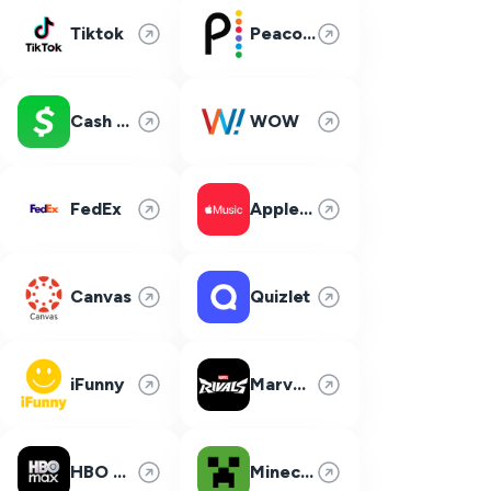
Tiktok
Peacock
Cash App
WOW
FedEx
Apple Music
Canvas
Quizlet
iFunny
Marvel Rivals
HBO Max
Minecraft