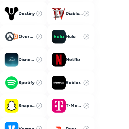
Destiny
Diablo 4
Overwatch 2
Hulu
Disney Plus
Netflix
Spotify
Roblox
Snapchat
T-Mobile
Venmo
DoorDash