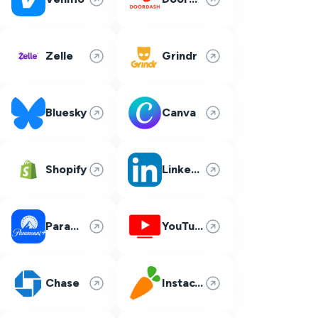
Zelle
Grindr
Bluesky
Canva
Shopify
LinkedIn
Paramount Plus
YouTube TV
Chase
Instacart