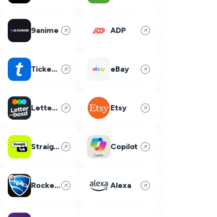
9anime
ADP
Ticketmaster
eBay
Letterboxd
Etsy
Straight Talk
Copilot
Rocket League
Alexa