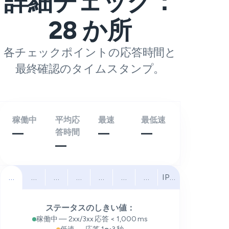
詳細チェック：
28
か所
各チェックポイントの応答時間と
最終確認のタイムスタンプ。
稼働中
平均応
最速
最低速
—
答時間
—
—
—
すべて
北米
南米
ヨーロッパ
中東
アフリカ
アジア太平洋
IPv6
ステータスのしきい値：
稼働中 — 2xx/3xx 応答 < 1,000 ms