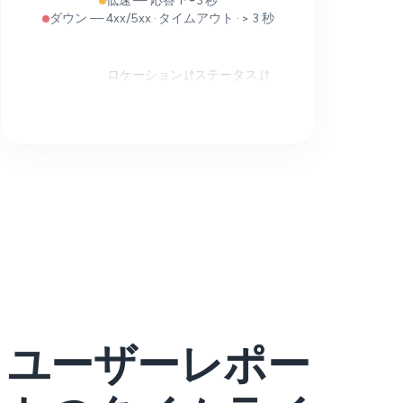
低速 — 応答 1〜3 秒
ダウン — 4xx/5xx · タイムアウト · > 3 秒
ロケーション
ステータス
応答時間
ユーザーレポー