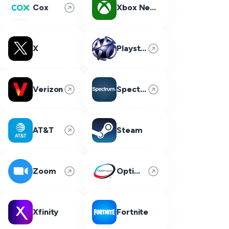
Cox
Xbox Network
X
Playstation Network
Verizon
Spectrum
AT&T
Steam
Zoom
Optimum
Xfinity
Fortnite