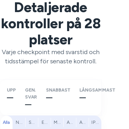
Detaljerade
kontroller på
28
platser
Varje checkpoint med svarstid och
tidsstämpel för senaste kontroll.
UPP
GEN.
SNABBAST
LÅNGSAMMAST
—
SVAR
—
—
—
Alla
Nordamerika
Sydamerika
Europa
Mellanöstern
Afrika
Asien och Stillahavsomr
IPv6