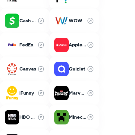
Cash App
WOW
FedEx
Apple Music
Canvas
Quizlet
iFunny
Marvel Rivals
HBO Max
Minecraft