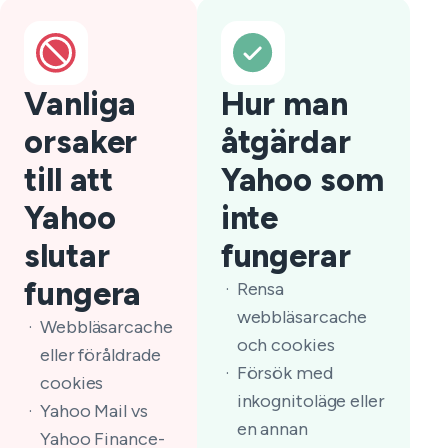
Vanliga
Hur man
orsaker
åtgärdar
till att
Yahoo som
Yahoo
inte
slutar
fungerar
fungera
Rensa
webbläsarcache
Webbläsarcache
och cookies
eller föråldrade
Försök med
cookies
inkognitoläge eller
Yahoo Mail vs
en annan
Yahoo Finance-