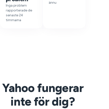
ännu
Inga problem
rapporterade de
senaste 24
timmarna
Yahoo fungerar
inte för dig?