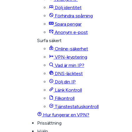
Dölj identitet
Förhindra spårning
Spara pengar
Anonym e-post
Surfa säkert
Online-säkerhet
VPN-kryptering
Vad är min IP?
DNS-läcktest
Dölj din IP
Länk Kontroll
Filkontroll
Tjänstestatuskontroll
Hur fungerar en VPN?
Prissättning
Hjälp