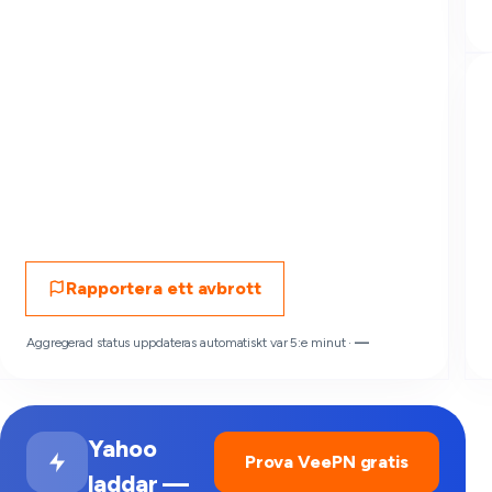
Rapportera ett avbrott
Aggregerad status uppdateras automatiskt var 5:e minut ·
—
Yahoo
Prova VeePN gratis
laddar —