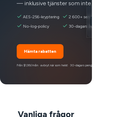
— inklusive tjänster som inte fungerar.
Location
AES-256-kryptering
2 600+ servrar
Yahoo nåbar
No-log-policy
30-dagars återbetalning
Encryption
Hämta rabatten
Från $1,99/mån · avbryt när som helst · 30-dagars pengarna-tillbaka-garan
Vanliga frågor