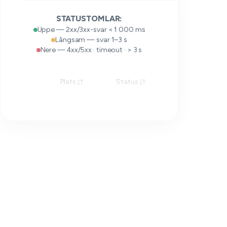
STATUSTOMLAR:
Uppe — 2xx/3xx-svar < 1 000 ms
Långsam — svar 1–3 s
Nere — 4xx/5xx · timeout · > 3 s
Plats
Status
Svar