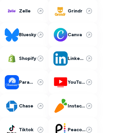
Zelle
Grindr
Bluesky
Canva
Shopify
LinkedIn
Paramount Plus
YouTube TV
Chase
Instacart
Tiktok
Peacock