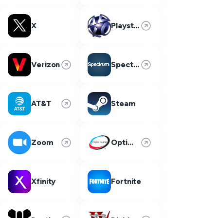
X
Playstation Network
Verizon
Spectrum
AT&T
Steam
Zoom
Optimum
Xfinity
Fortnite