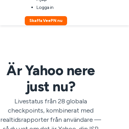
Logga in
Skaffa VeePN nu
Är Yahoo nere
just nu?
Livestatus från 28 globala
checkpoints, kombinerat med
realtidsrapporter från användare —
så du vet om det är Yahoo, din ISP