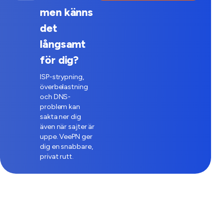
men känns
det
långsamt
för dig?
ISP-strypning,
överbelastning
och DNS-
problem kan
sakta ner dig
även när sajter är
uppe. VeePN ger
dig en snabbare,
privat rutt.