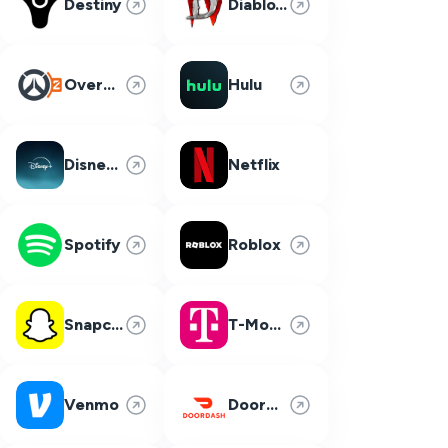
Destiny
Diablo 4
Overwatch 2
Hulu
Disney Plus
Netflix
Spotify
Roblox
Snapchat
T-Mobile
Venmo
DoorDash