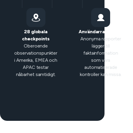
28 globala
Användarrapporter
checkpoints
Anonyma rapporter
Oberoende
lägger till
observationspunkter
faktainformation
i Amerika, EMEA och
som våra
APAC testar
automatiserade
nåbarhet samtidigt.
kontroller kan missa.