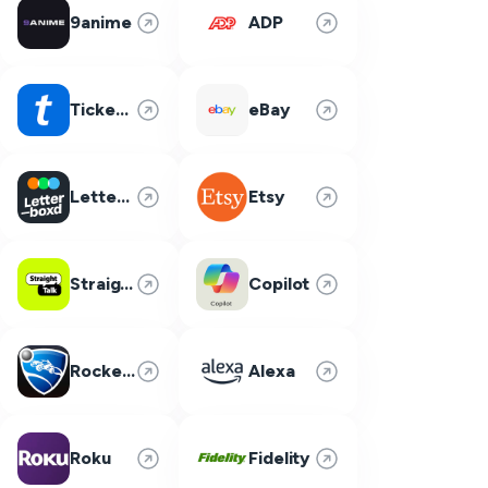
9anime
ADP
Ticketmaster
eBay
Letterboxd
Etsy
Straight Talk
Copilot
Rocket League
Alexa
Roku
Fidelity