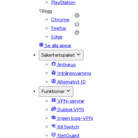
PlayStation
Tillägg
Chrome
Firefox
Edge
Se alla appar
Säkerhetspaket
Antivirus
Intrångsvarning
Alternativt ID
Funktioner
VPN-servrar
Dubbel VPN
Ingen logg-VPN
Kill Switch
NetGuard