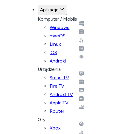
Aplikacje
Komputer / Mobile
Windows
macOS
Linux
iOS
Android
Urządzenia
Smart TV
Fire TV
Android TV
Apple TV
Router
Gry
Xbox