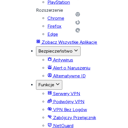
PlayStation
Rozszerzenie
Chrome
Firefox
Edge
Zobacz Wszystkie Aplikacje
Bezpieczeństwo
Antywirus
Alert o Naruszeniu
Alternatywne ID
Funkcje
Serwery VPN
Podwójny VPN
VPN Bez Logów
Zabójczy Przełącznik
NetGuard