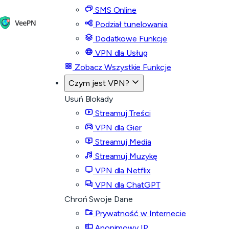
SMS Online
Podział tunelowania
Dodatkowe Funkcje
VPN dla Usług
Zobacz Wszystkie Funkcje
Czym jest VPN?
Usuń Blokady
Streamuj Treści
VPN dla Gier
Streamuj Media
Streamuj Muzykę
VPN dla Netflix
VPN dla ChatGPT
Chroń Swoje Dane
Prywatność w Internecie
Anonimowy IP