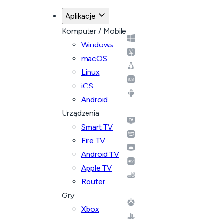
Aplikacje
Komputer / Mobile
Windows
macOS
Linux
iOS
Android
Urządzenia
Smart TV
Fire TV
Android TV
Apple TV
Router
Gry
Xbox