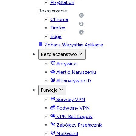
PlayStation
Rozszerzenie
Chrome
Firefox
Edge
Zobacz Wszystkie Aplikacje
Bezpieczeństwo
Antywirus
Alert o Naruszeniu
Alternatywne ID
Funkcje
Serwery VPN
Podwójny VPN
VPN Bez Logów
Zabójczy Przełącznik
NetGuard