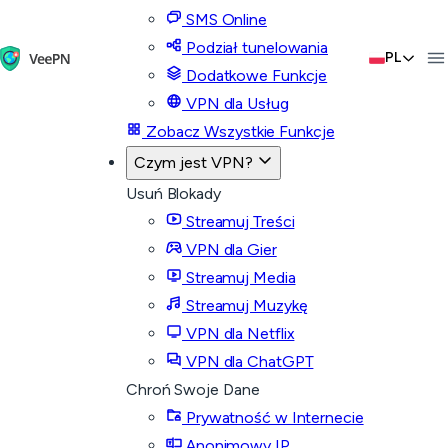
SMS Online
Podział tunelowania
PL
Dodatkowe Funkcje
VPN dla Usług
Zobacz Wszystkie Funkcje
Czym jest VPN?
Usuń Blokady
Streamuj Treści
VPN dla Gier
Streamuj Media
Streamuj Muzykę
VPN dla Netflix
VPN dla ChatGPT
Chroń Swoje Dane
Prywatność w Internecie
Anonimowy IP