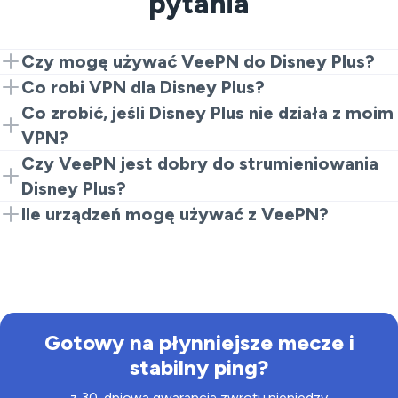
pytania
Czy mogę używać VeePN do Disney Plus?
Zdecydowanie! Połącz się z odpowiednim serwerem i
Co robi VPN dla Disney Plus?
ciesz się Disney Plus bez przeszkód.
VPN szyfruje Twoje połączenie, maskując Twój adres
Co zrobić, jeśli Disney Plus nie działa z moim
IP i umożliwiając bezpieczny dostęp do treści z
VPN?
ograniczeniami regionalnymi.
Jeśli napotkasz problemy, spróbuj zmienić serwery,
Czy VeePN jest dobry do strumieniowania
wyczyścić ciasteczka przeglądarki lub sprawdzić
Disney Plus?
ustawienia VPN.
Tak, VeePN jest zoptymalizowany pod kątem
Ile urządzeń mogę używać z VeePN?
strumieniowania, zapewniając wysokie prędkości i
Możesz połączyć do 10 urządzeń jednocześnie z
bezpieczne połączenia.
jednym planem VeePN.
Gotowy na płynniejsze mecze i
stabilny ping?
z 30-dniową gwarancją zwrotu pieniędzy