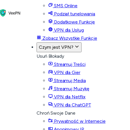
SMS Online
Podział tunelowania
Dodatkowe Funkcje
VPN dla Usług
Zobacz Wszystkie Funkcje
Czym jest VPN?
Usuń Blokady
Streamuj Treści
VPN dla Gier
Streamuj Media
Streamuj Muzykę
VPN dla Netflix
VPN dla ChatGPT
Chroń Swoje Dane
Prywatność w Internecie
Anonimowy IP