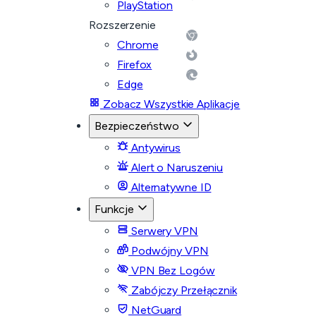
PlayStation
Rozszerzenie
Chrome
Firefox
Edge
Zobacz Wszystkie Aplikacje
Bezpieczeństwo
Antywirus
Alert o Naruszeniu
Alternatywne ID
Funkcje
Serwery VPN
Podwójny VPN
VPN Bez Logów
Zabójczy Przełącznik
NetGuard