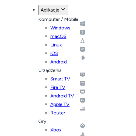
Aplikacje
Komputer / Mobile
Windows
macOS
Linux
iOS
Android
Urządzenia
Smart TV
Fire TV
Android TV
Apple TV
Router
Gry
Xbox