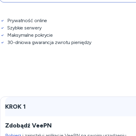
Prywatność online
Szybkie serwery
Maksymalne pokrycie
30-dniowa gwarancja zwrotu pieniędzy
KROK 1
Zdobądź VeePN
Pobierz
i zainstaluj aplikację VeePN na swoim urządzeniu.