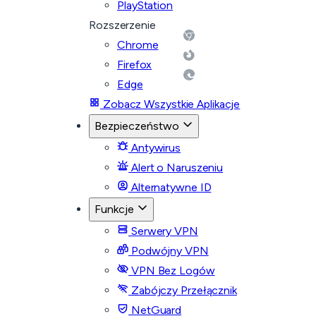
PlayStation
Rozszerzenie
Chrome
Firefox
Edge
Zobacz Wszystkie Aplikacje
Bezpieczeństwo
Antywirus
Alert o Naruszeniu
Alternatywne ID
Funkcje
Serwery VPN
Podwójny VPN
VPN Bez Logów
Zabójczy Przełącznik
NetGuard