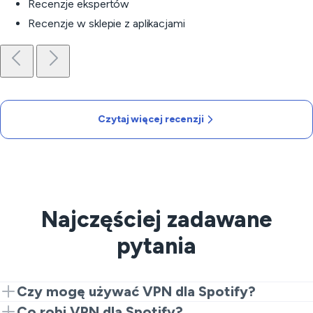
Recenzje ekspertów
Recenzje w sklepie z aplikacjami
Czytaj więcej recenzji
Najczęściej zadawane
pytania
Czy mogę używać VPN dla Spotify?
Absolutnie! Połącz się z serwerem VeePN i uzyskaj
Co robi VPN dla Spotify?