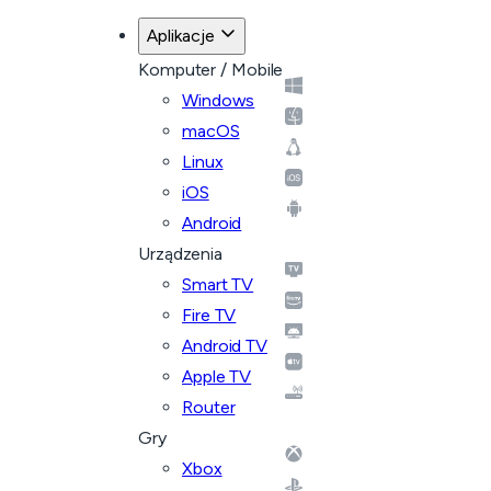
Aplikacje
Komputer / Mobile
Windows
macOS
Linux
iOS
Android
Urządzenia
Smart TV
Fire TV
Android TV
Apple TV
Router
Gry
Xbox