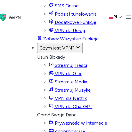
SMS Online
Podział tunelowania
PL
Dodatkowe Funkcje
VPN dla Usług
Zobacz Wszystkie Funkcje
Czym jest VPN?
Usuń Blokady
Streamuj Treści
VPN dla Gier
Streamuj Media
Streamuj Muzykę
VPN dla Netflix
VPN dla ChatGPT
Chroń Swoje Dane
Prywatność w Internecie
Anonimowy IP