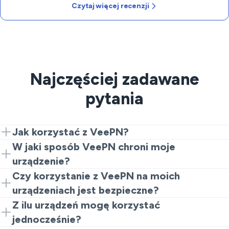
Czytaj więcej recenzji
Najczęściej zadawane
pytania
Jak korzystać z VeePN?
Wystarczy kilka kroków, aby zacząć korzystać z
W jaki sposób VeePN chroni moje
VeePN:
urządzenie?
VeePN zapewnia bezpieczeństwo Twojego
Czy korzystanie z VeePN na moich
Załóż
konto VeePN
.
urządzenia dzięki następującym funkcjom:
urządzeniach jest bezpieczne?
Pobierz i zainstaluj VeePN na swoim urządzeniu.
Zaloguj się do swojego konta.
Tak, VeePN nigdy nie wyciekł ani nie naruszył danych
Z ilu urządzeń mogę korzystać
Szyfrowanie
Twoich danych metodą AES-256
Włącz VPN klikając
Connect
.
użytkowników. Nasza usługa ściśle przestrzega
jednocześnie?
Ukrycie
Twojego prawdziwego adresu IP
polityki braku logów
, co oznacza, że nie