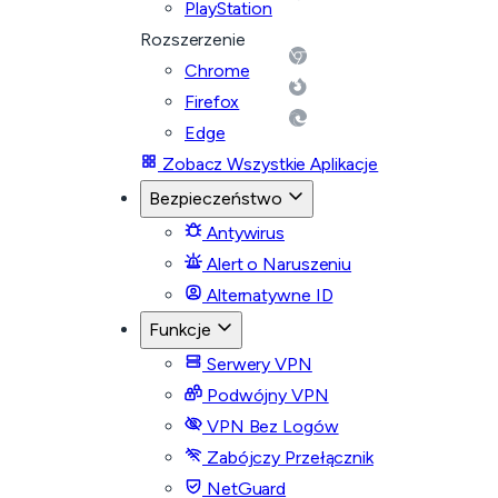
PlayStation
Rozszerzenie
Chrome
Firefox
Edge
Zobacz Wszystkie Aplikacje
Bezpieczeństwo
Antywirus
Alert o Naruszeniu
Alternatywne ID
Funkcje
Serwery VPN
Podwójny VPN
VPN Bez Logów
Zabójczy Przełącznik
NetGuard