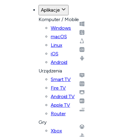
Aplikacje
Komputer / Mobile
Windows
macOS
Linux
iOS
Android
Urządzenia
Smart TV
Fire TV
Android TV
Apple TV
Router
Gry
Xbox