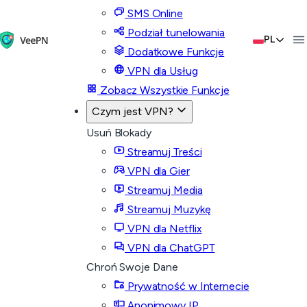
SMS Online
Podział tunelowania
PL
Dodatkowe Funkcje
VPN dla Usług
Zobacz Wszystkie Funkcje
Czym jest VPN?
Usuń Blokady
Streamuj Treści
VPN dla Gier
Streamuj Media
Streamuj Muzykę
VPN dla Netflix
VPN dla ChatGPT
Chroń Swoje Dane
Prywatność w Internecie
Anonimowy IP