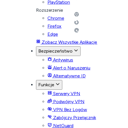
PlayStation
Rozszerzenie
Chrome
Firefox
Edge
Zobacz Wszystkie Aplikacje
Bezpieczeństwo
Antywirus
Alert o Naruszeniu
Alternatywne ID
Funkcje
Serwery VPN
Podwójny VPN
VPN Bez Logów
Zabójczy Przełącznik
NetGuard