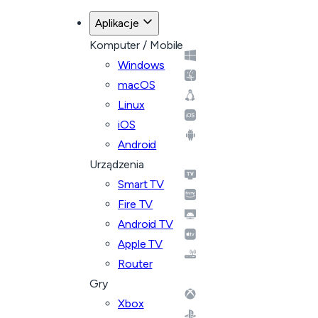
Aplikacje
Komputer / Mobile
Windows
macOS
Linux
iOS
Android
Urządzenia
Smart TV
Fire TV
Android TV
Apple TV
Router
Gry
Xbox