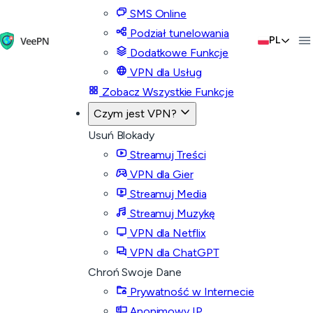
SMS Online
Podział tunelowania
PL
Dodatkowe Funkcje
VPN dla Usług
Zobacz Wszystkie Funkcje
Czym jest VPN?
Usuń Blokady
Streamuj Treści
VPN dla Gier
Streamuj Media
Streamuj Muzykę
VPN dla Netflix
VPN dla ChatGPT
Chroń Swoje Dane
Prywatność w Internecie
Anonimowy IP