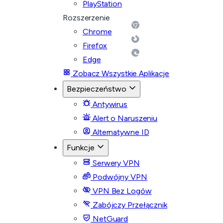
PlayStation
Rozszerzenie
Chrome
Firefox
Edge
Zobacz Wszystkie Aplikacje
Bezpieczeństwo
Antywirus
Alert o Naruszeniu
Alternatywne ID
Funkcje
Serwery VPN
Podwójny VPN
VPN Bez Logów
Zabójczy Przełącznik
NetGuard