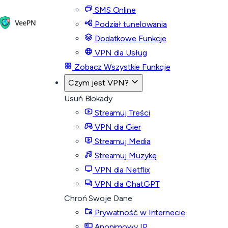
SMS Online
Podział tunelowania
Dodatkowe Funkcje
VPN dla Usług
Zobacz Wszystkie Funkcje
Czym jest VPN?
Usuń Blokady
Streamuj Treści
VPN dla Gier
Streamuj Media
Streamuj Muzykę
VPN dla Netflix
VPN dla ChatGPT
Chroń Swoje Dane
Prywatność w Internecie
Anonimowy IP