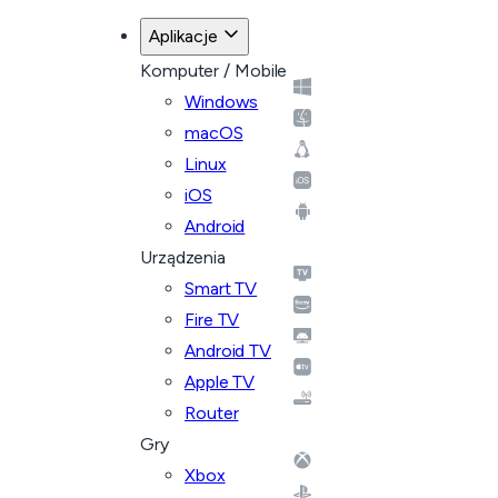
Aplikacje
Komputer / Mobile
Windows
macOS
Linux
iOS
Android
Urządzenia
Smart TV
Fire TV
Android TV
Apple TV
Router
Gry
Xbox