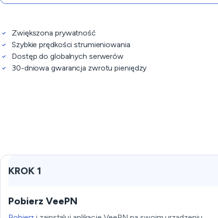
Zwiększona prywatność
Szybkie prędkości strumieniowania
Dostęp do globalnych serwerów
30-dniowa gwarancja zwrotu pieniędzy
KROK 1
Pobierz VeePN
Pobierz
i zainstaluj aplikację VeePN na swoim urządzeniu.