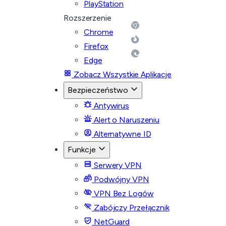
PlayStation
Rozszerzenie
Chrome
Firefox
Edge
Zobacz Wszystkie Aplikacje
Bezpieczeństwo
Antywirus
Alert o Naruszeniu
Alternatywne ID
Funkcje
Serwery VPN
Podwójny VPN
VPN Bez Logów
Zabójczy Przełącznik
NetGuard