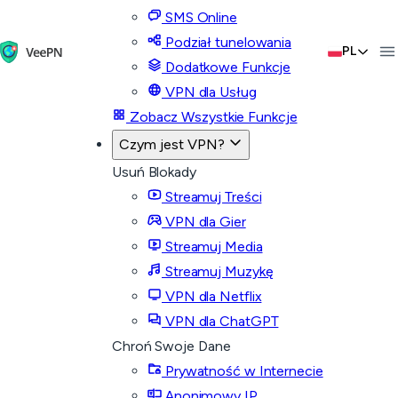
SMS Online
Podział tunelowania
PL
Dodatkowe Funkcje
VPN dla Usług
Zobacz Wszystkie Funkcje
Czym jest VPN?
Usuń Blokady
Streamuj Treści
VPN dla Gier
Streamuj Media
Streamuj Muzykę
VPN dla Netflix
VPN dla ChatGPT
Chroń Swoje Dane
Prywatność w Internecie
Anonimowy IP