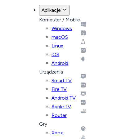
Aplikacje
Komputer / Mobile
Windows
macOS
Linux
iOS
Android
Urządzenia
Smart TV
Fire TV
Android TV
Apple TV
Router
Gry
Xbox