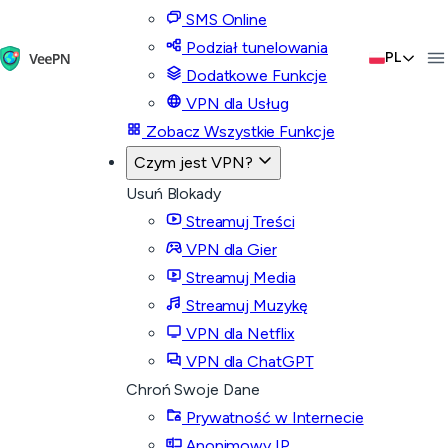
SMS Online
Podział tunelowania
PL
Dodatkowe Funkcje
VPN dla Usług
Zobacz Wszystkie Funkcje
Czym jest VPN?
Usuń Blokady
Streamuj Treści
VPN dla Gier
Streamuj Media
Streamuj Muzykę
VPN dla Netflix
VPN dla ChatGPT
Chroń Swoje Dane
Prywatność w Internecie
Anonimowy IP