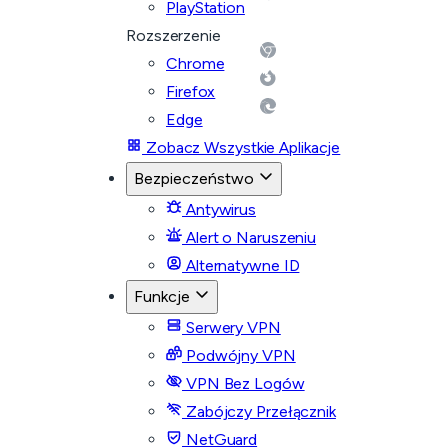
PlayStation
Rozszerzenie
Chrome
Firefox
Edge
Zobacz Wszystkie Aplikacje
Bezpieczeństwo
Antywirus
Alert o Naruszeniu
Alternatywne ID
Funkcje
Serwery VPN
Podwójny VPN
VPN Bez Logów
Zabójczy Przełącznik
NetGuard