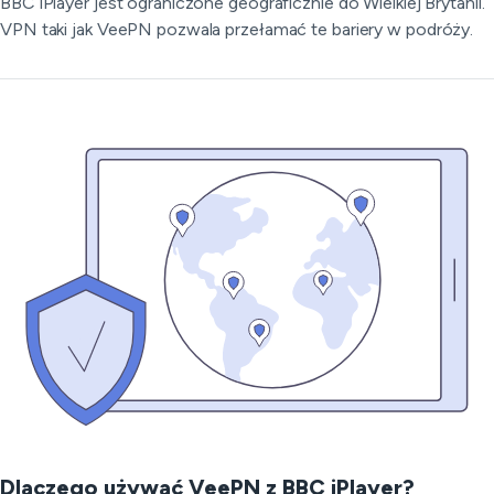
BBC iPlayer jest ograniczone geograficznie do Wielkiej Brytanii.
VPN taki jak VeePN pozwala przełamać te bariery w podróży.
Dlaczego używać VeePN z BBC iPlayer?