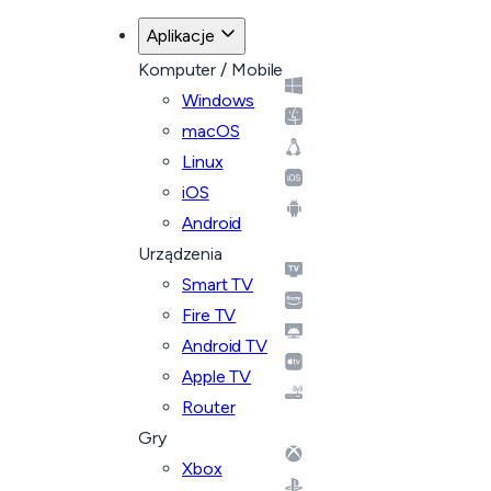
Aplikacje
Komputer / Mobile
Windows
macOS
Linux
iOS
Android
Urządzenia
Smart TV
Fire TV
Android TV
Apple TV
Router
Gry
Xbox