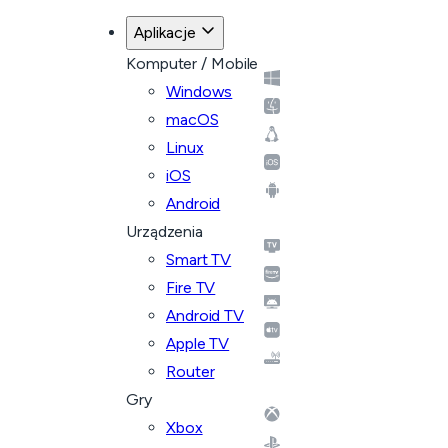
Aplikacje
Komputer / Mobile
Windows
macOS
Linux
iOS
Android
Urządzenia
Smart TV
Fire TV
Android TV
Apple TV
Router
Gry
Xbox