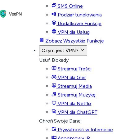
SMS Online
Podział tunelowania
Dodatkowe Funkcje
VPN dla Usług
Zobacz Wszystkie Funkcje
Czym jest VPN?
Usuń Blokady
Streamuj Treści
VPN dla Gier
Streamuj Media
Streamuj Muzykę
VPN dla Netflix
VPN dla ChatGPT
Chroń Swoje Dane
Prywatność w Internecie
Anonimowy IP