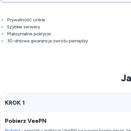
Prywatność online
Szybkie serwery
Maksymalne pokrycie
30-dniowa gwarancja zwrotu pieniędzy
Ja
KROK 1
Pobierz VeePN
Pobierz
i zainstaluj aplikację VeePN na swoim komputerze, tel