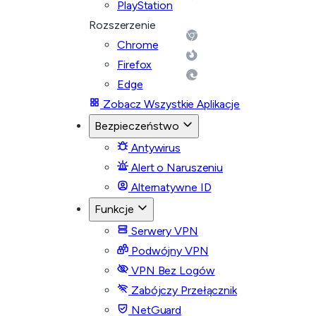
PlayStation
Rozszerzenie
Chrome
Firefox
Edge
Zobacz Wszystkie Aplikacje
Bezpieczeństwo
Antywirus
Alert o Naruszeniu
Alternatywne ID
Funkcje
Serwery VPN
Podwójny VPN
VPN Bez Logów
Zabójczy Przełącznik
NetGuard