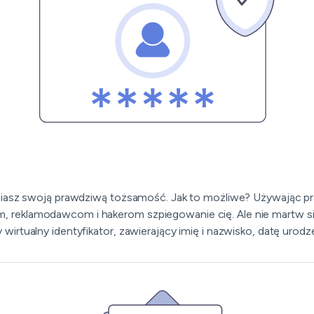
iasz swoją prawdziwą tożsamość. Jak to możliwe? Używając pra
cjom, reklamodawcom i hakerom szpiegowanie cię. Ale nie martw 
ualny identyfikator, zawierający imię i nazwisko, datę urodzenia