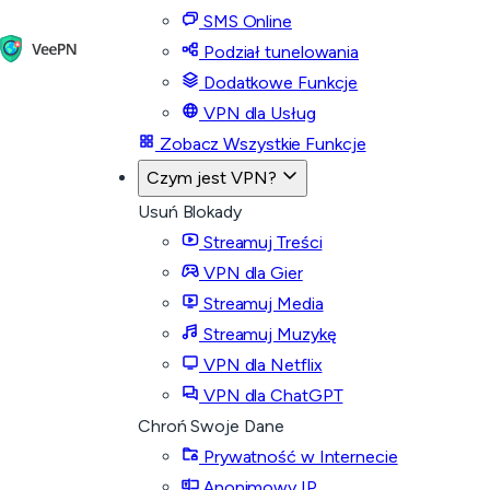
SMS Online
Podział tunelowania
Dodatkowe Funkcje
VPN dla Usług
Zobacz Wszystkie Funkcje
Czym jest VPN?
Usuń Blokady
Streamuj Treści
VPN dla Gier
Streamuj Media
Streamuj Muzykę
VPN dla Netflix
VPN dla ChatGPT
Chroń Swoje Dane
Prywatność w Internecie
Anonimowy IP