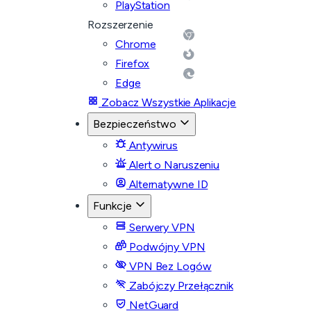
PlayStation
Rozszerzenie
Chrome
Firefox
Edge
Zobacz Wszystkie Aplikacje
Bezpieczeństwo
Antywirus
Alert o Naruszeniu
Alternatywne ID
Funkcje
Serwery VPN
Podwójny VPN
VPN Bez Logów
Zabójczy Przełącznik
NetGuard