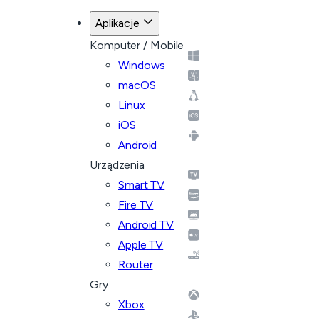
Aplikacje
Komputer / Mobile
Windows
macOS
Linux
iOS
Android
Urządzenia
Smart TV
Fire TV
Android TV
Apple TV
Router
Gry
Xbox