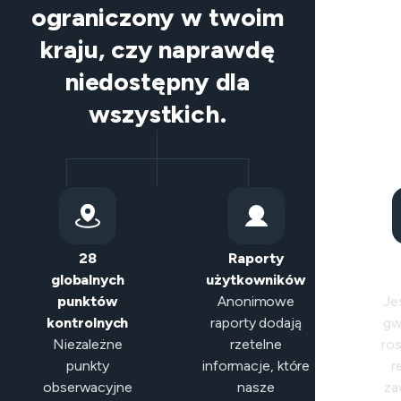
ograniczony w twoim
kraju, czy naprawdę
niedostępny dla
wszystkich.
28
Raporty
Int
globalnych
użytkowników
kl
punktów
Anonimowe
Jeś
kontrolnych
raporty dodają
gw
Niezależne
rzetelne
ros
punkty
informacje, które
r
obserwacyjne
nasze
za