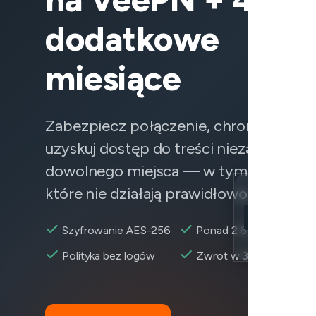
dodatkowe
miesiące
Zabezpiecz połączenie, chroń dane i
uzyskuj dostęp do treści niezawodnie z
dowolnego miejsca — w tym do usług,
które nie działają prawidłowo.
Location
Apple Music d
Szyfrowanie AES-256
Ponad 2 600+ serweró
Encryption
Polityka bez logów
Zwrot w 30 dni