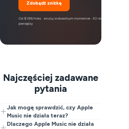
Zdobądź zniżkę
Od $1,99/mies. · anuluj w dowolnym momencie · 30-dniowa gwarancja z
pieniędzy
Najczęściej zadawane
pytania
Jak mogę sprawdzić, czy Apple
Music nie działa teraz?
Ciekawi Cię, czy Apple Music jest
Dlaczego Apple Music nie działa