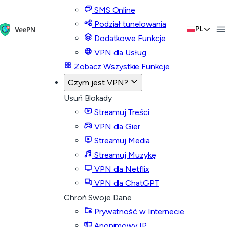
SMS Online
Podział tunelowania
PL
Dodatkowe Funkcje
VPN dla Usług
Zobacz Wszystkie Funkcje
Czym jest VPN?
Usuń Blokady
Streamuj Treści
VPN dla Gier
Streamuj Media
Streamuj Muzykę
VPN dla Netflix
VPN dla ChatGPT
Chroń Swoje Dane
Prywatność w Internecie
Anonimowy IP