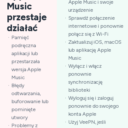
Apple Music i swoje
Music
urządzenie
przestaje
Sprawdź połączenie
działać
internetowe i ponownie
połącz się z Wi-Fi
Pamięć
Zaktualizuj iOS, macOS
podręczna
lub aplikację Apple
aplikacji lub
Music
przestarzała
Wyłącz i włącz
wersja Apple
ponownie
Music
synchronizację
Błędy
biblioteki
odtwarzania,
Wyloguj się i zaloguj
buforowanie lub
ponownie do swojego
pominięte
konta Apple
utwory
Użyj VeePN, jeśli
Problemy z