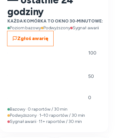
— ostatnie 24
godziny
KAŻDA KOMÓRKA TO OKNO 30-MINUTOWE:
Poziom bazowy
Podwyższony
Sygnał awarii
Zgłoś awarię
100
50
0
Bazowy · 0 raportów / 30 min
Podwyższony · 1–10 raportów / 30 min
Sygnał awarii · 11+ raportów / 30 min