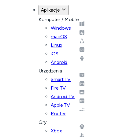
Aplikacje
Komputer / Mobile
Windows
macOS
Linux
iOS
Android
Urządzenia
Smart TV
Fire TV
Android TV
Apple TV
Router
Gry
Xbox