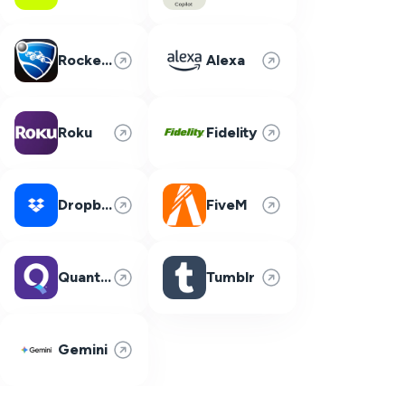
Rocket League
Alexa
Roku
Fidelity
Dropbox
FiveM
Quantum Fiber
Tumblr
Gemini