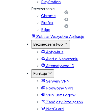
PlayStation
Rozszerzenie
Chrome
Firefox
Edge
Zobacz Wszystkie Aplikacje
Bezpieczeństwo
Antywirus
Alert o Naruszeniu
Alternatywne ID
Funkcje
Serwery VPN
Podwójny VPN
VPN Bez Logów
Zabójczy Przełącznik
NetGuard