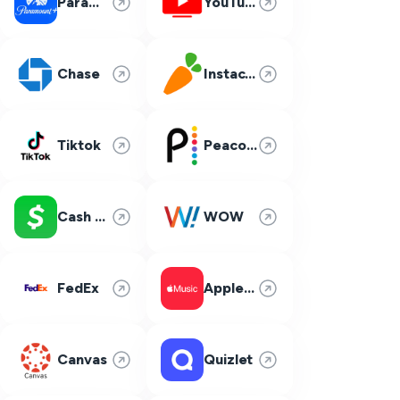
Paramount Plus
YouTube TV
Chase
Instacart
Tiktok
Peacock
Cash App
WOW
FedEx
Apple Music
Canvas
Quizlet