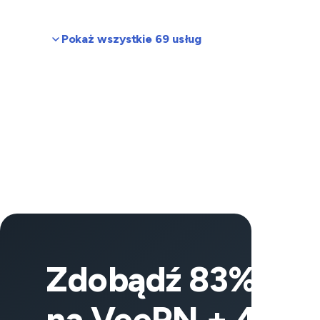
Pokaż wszystkie 69 usług
Zdobądź 83% zniż
na VeePN + 4