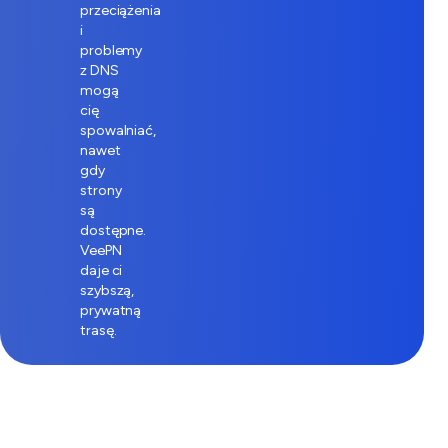
przeciążenia
i
problemy
z DNS
mogą
cię
spowalniać,
nawet
gdy
strony
są
dostępne.
VeePN
daje ci
szybszą,
prywatną
trasę.