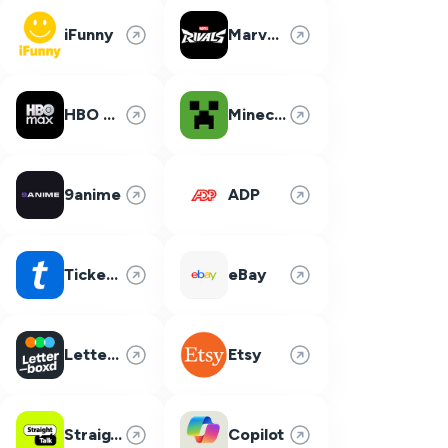
iFunny
Marvel Rivals
HBO Max
Minecraft
9anime
ADP
Ticketmaster
eBay
Letterboxd
Etsy
Straight Talk
Copilot