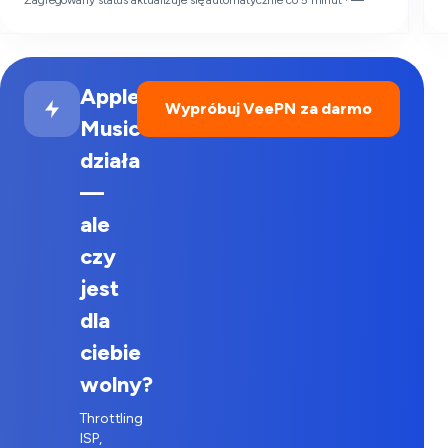
Zagregowany status aktualizuje się automatycznie co 5 minut ·
—
Apple
Wypróbuj VeePN za darmo
Music
działa
—
ale
czy
jest
dla
ciebie
wolny?
Throttling
ISP,