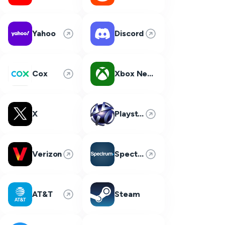
Yahoo
Discord
Cox
Xbox Network
X
Playstation Network
Verizon
Spectrum
AT&T
Steam