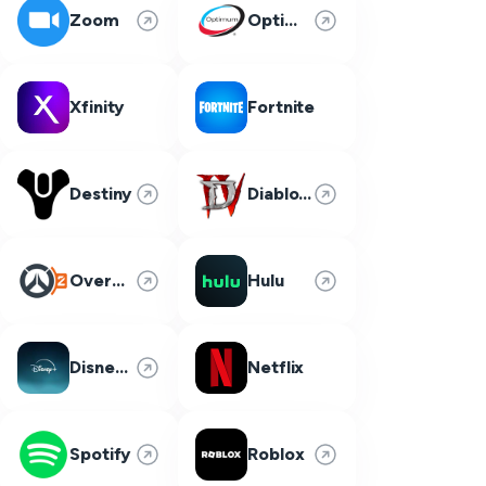
Zoom
Optimum
Xfinity
Fortnite
Destiny
Diablo 4
Overwatch 2
Hulu
Disney Plus
Netflix
Spotify
Roblox