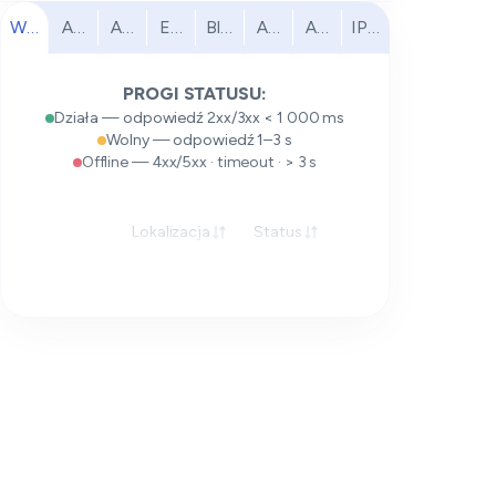
Wszystkie
Ameryka Północna
Ameryka Południowa
Europa
Bliski Wschód
Afryka
Azja i Pacyfik
IPv6
PROGI STATUSU:
Działa — odpowiedź 2xx/3xx < 1 000 ms
Wolny — odpowiedź 1–3 s
Offline — 4xx/5xx · timeout · > 3 s
Lokalizacja
Status
Odpowiedź